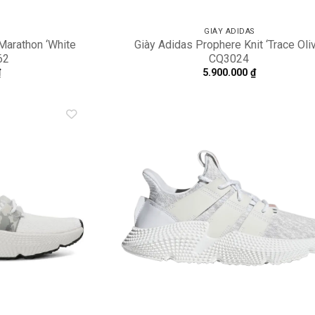
GIÀY ADIDAS
Marathon ‘White
Giày Adidas Prophere Knit ‘Trace Oliv
62
CQ3024
₫
5.900.000
₫
Add to
A
wishlist
wi