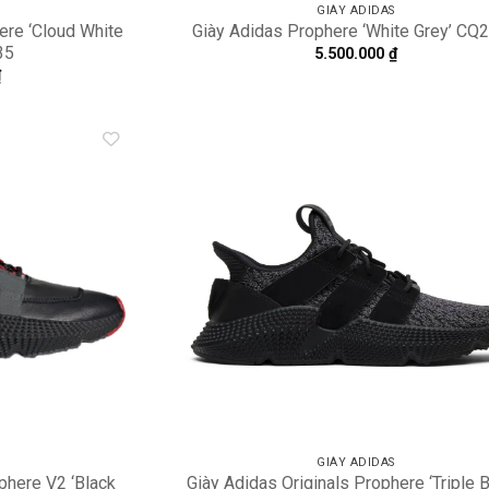
GIÀY ADIDAS
ere ‘Cloud White
Giày Adidas Prophere ‘White Grey’ CQ
35
5.500.000
₫
₫
Add to
A
wishlist
wi
GIÀY ADIDAS
phere V2 ‘Black
Giày Adidas Originals Prophere ‘Triple B