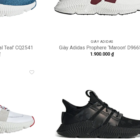
GIÀY ADIDAS
al Teal’ CQ2541
Giày Adidas Prophere ‘Maroon’ D966
₫
1.900.000
₫
Add to
A
wishlist
wi