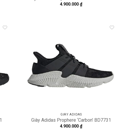
4.900.000
₫
dd to
Add to
shlist
wishlist
GIÀY ADIDAS
81
Giày Adidas Prophere ‘Carbon’ BD7731
4.900.000
₫