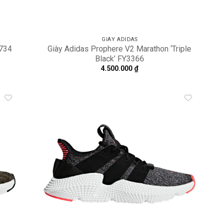
GIÀY ADIDAS
4734
Giày Adidas Prophere V2 Marathon ‘Triple
Black’ FY3366
4.500.000
₫
dd to
Add to
shlist
wishlist