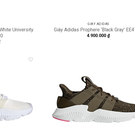
GIÀY ADIDAS
White University
Giày Adidas Prophere ‘Black Gray’ EE
60
4.900.000
₫
₫
Add to
A
wishlist
wi