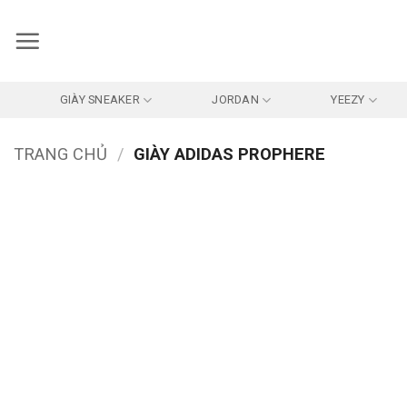
Bỏ
qua
nội
dung
GIÀY SNEAKER
JORDAN
YEEZY
TRANG CHỦ
/
GIÀY ADIDAS PROPHERE