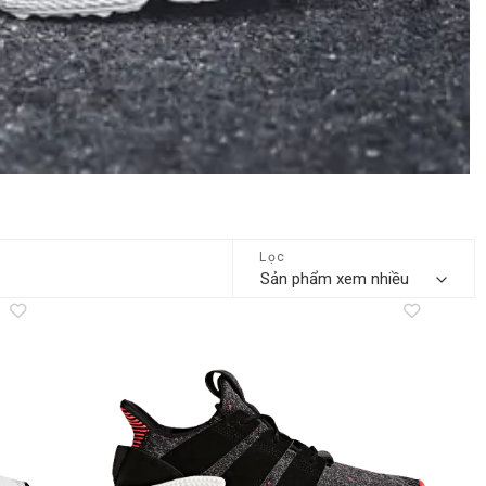
Lọc
dd to
Add to
shlist
wishlist