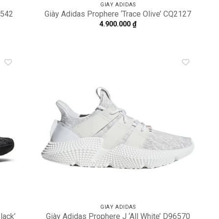
GIÀY ADIDAS
2542
Giày Adidas Prophere ‘Trace Olive’ CQ2127
4.900.000
₫
dd to
Add to
shlist
wishlist
GIÀY ADIDAS
lack’
Giày Adidas Prophere J ‘All White’ D96570