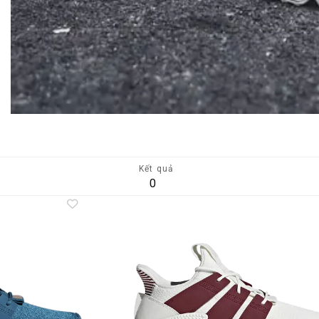
Kết quả
0
Add to
A
wishlist
wi