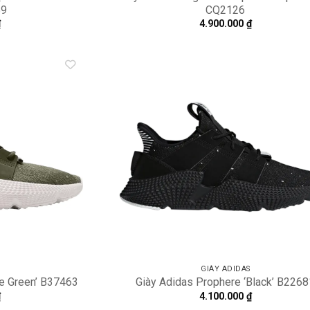
59
CQ2126
₫
4.900.000
₫
Add to
A
wishlist
wi
GIÀY ADIDAS
se Green’ B37463
Giày Adidas Prophere ‘Black’ B226
₫
4.100.000
₫