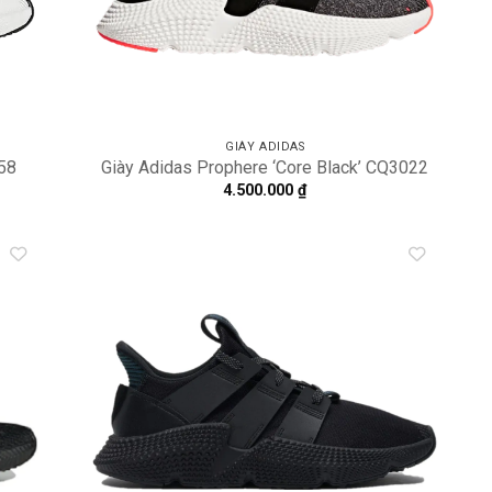
GIÀY ADIDAS
58
Giày Adidas Prophere ‘Core Black’ CQ3022
4.500.000
₫
dd to
Add to
shlist
wishlist