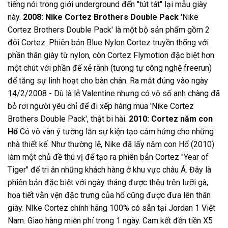
tiếng nói trong giới underground đến "tút tát" lại mẫu giày
này.
2008: Nike Cortez Brothers Double Pack
'Nike
Cortez Brothers Double Pack' là một bộ sản phẩm gồm 2
đôi Cortez: Phiên bản Blue Nylon Cortez truyền thống với
phần thân giày từ nylon, còn Cortez Flymotion đặc biệt hơn
một chút với phần đế xẻ rãnh (tương tự công nghệ freerun)
để tăng sự linh hoạt cho bàn chân. Ra mắt đúng vào ngày
14/2/2008 - Dù là lễ Valentine nhưng có vô số anh chàng đã
bỏ rơi người yêu chỉ để đi xếp hàng mua 'Nike Cortez
Brothers Double Pack', thật bi hài.
2010: Cortez năm con
Hổ
Có vô vàn ý tưởng lẫn sự kiện tạo cảm hứng cho những
nhà thiết kế. Như thường lệ, Nike đã lấy năm con Hổ (2010)
làm một chủ đề thú vị để tạo ra phiên bản Cortez "Year of
Tiger" để tri ân những khách hàng ở khu vực châu Á. Đây là
phiên bản đặc biệt với ngày tháng được thêu trên lưỡi gà,
họa tiết vằn vện đặc trưng của hổ cũng được đưa lên thân
giày. NIke Cortez chính hãng 100% có sẵn tại
Jordan 1 Việt
Nam
. Giao hàng miễn phí trong 1 ngày. Cam kết đền tiền X5