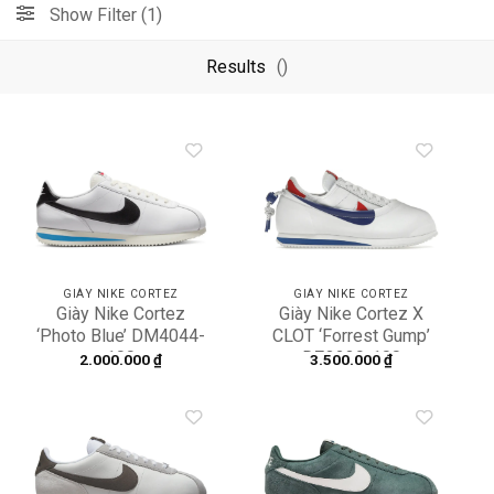
Show Filter (1)
Results
()
Add to
Add to
wishlist
wishlist
GIÀY NIKE CORTEZ
GIÀY NIKE CORTEZ
Giày Nike Cortez
Giày Nike Cortez X
‘Photo Blue’ DM4044-
CLOT ‘Forrest Gump’
100
DZ3239-100
2.000.000
₫
3.500.000
₫
Add to
Add to
wishlist
wishlist