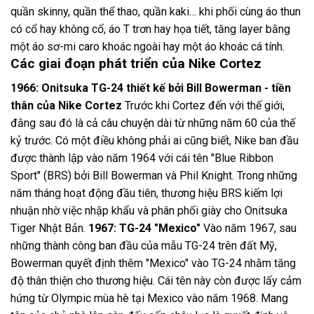
quần skinny, quần thể thao, quần kaki… khi phối cùng áo thun
có cổ hay không cổ, áo T trơn hay họa tiết, tăng layer bằng
một áo sơ-mi caro khoác ngoài hay một áo khoác cá tính.
Các giai đoạn phát triển của Nike Cortez
1966: Onitsuka TG-24 thiết kế bởi Bill Bowerman - tiền
thân của Nike Cortez
Trước khi Cortez đến với thế giới,
đằng sau đó là cả câu chuyện dài từ những năm 60 của thế
kỷ trước. Có một điều không phải ai cũng biết, Nike ban đầu
được thành lập vào năm 1964 với cái tên "Blue Ribbon
Sport" (BRS) bởi Bill Bowerman và Phil Knight. Trong những
năm tháng hoạt động đầu tiên, thương hiệu BRS kiếm lợi
nhuận nhờ việc nhập khẩu và phân phối giày cho Onitsuka
Tiger Nhật Bản.
1967: TG-24 "Mexico"
Vào năm 1967, sau
những thành công ban đầu của mẫu TG-24 trên đất Mỹ,
Bowerman quyết định thêm "Mexico" vào TG-24 nhằm tăng
độ thân thiện cho thương hiệu. Cái tên này còn được lấy cảm
hứng từ Olympic mùa hè tại Mexico vào năm 1968. Mang