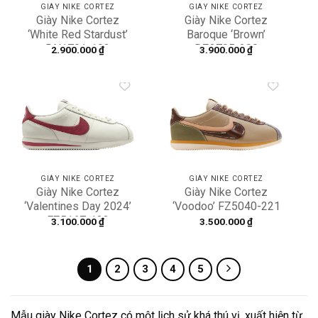
GIÀY NIKE CORTEZ
GIÀY NIKE CORTEZ
Giày Nike Cortez
Giày Nike Cortez
‘White Red Stardust’
Baroque ‘Brown’
DN1791-103
DZ2795-200
2.900.000
₫
3.900.000
₫
Add to
Add to
wishlist
wishlist
GIÀY NIKE CORTEZ
GIÀY NIKE CORTEZ
Giày Nike Cortez
Giày Nike Cortez
‘Valentines Day 2024’
‘Voodoo’ FZ5040-221
FZ5167-133
3.100.000
₫
3.500.000
₫
1
2
3
4
5
Mẫu giày
Nike Cortez
có một lịch sử khá thú vị, xuất hiện từ