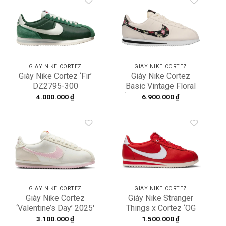
Add to
Add to
wishlist
wishlist
GIÀY NIKE CORTEZ
GIÀY NIKE CORTEZ
Giày Nike Cortez ‘Fir’
Giày Nike Cortez
DZ2795-300
Basic Vintage Floral
‘Pale Ivory’ BQ5297-
4.000.000
₫
6.900.000
₫
100
Add to
Add to
wishlist
wishlist
GIÀY NIKE CORTEZ
GIÀY NIKE CORTEZ
Giày Nike Cortez
Giày Nike Stranger
‘Valentine’s Day’ 2025′
Things x Cortez ‘OG
HV6012-161
Collection’ CK1907-
3.100.000
₫
1.500.000
₫