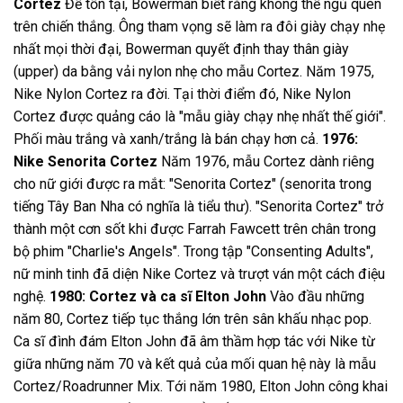
Cortez
Để tồn tại, Bowerman biết rằng không thể ngủ quên
trên chiến thắng. Ông tham vọng sẽ làm ra đôi giày chạy nhẹ
nhất mọi thời đại, Bowerman quyết định thay thân giày
(upper) da bằng vải nylon nhẹ cho mẫu Cortez. Năm 1975,
Nike Nylon Cortez ra đời. Tại thời điểm đó, Nike Nylon
Cortez được quảng cáo là "mẫu giày chạy nhẹ nhất thế giới".
Phối màu trắng và xanh/trắng là bán chạy hơn cả.
1976:
Nike Senorita Cortez
Năm 1976, mẫu Cortez dành riêng
cho nữ giới được ra mắt: "Senorita Cortez" (senorita trong
tiếng Tây Ban Nha có nghĩa là tiểu thư). "Senorita Cortez" trở
thành một cơn sốt khi được Farrah Fawcett trên chân trong
bộ phim "Charlie's Angels". Trong tập "Consenting Adults",
nữ minh tinh đã diện Nike Cortez và trượt ván một cách điệu
nghệ.
1980: Cortez và ca sĩ Elton John
Vào đầu những
năm 80, Cortez tiếp tục thắng lớn trên sân khấu nhạc pop.
Ca sĩ đình đám Elton John đã âm thầm hợp tác với Nike từ
giữa những năm 70 và kết quả của mối quan hệ này là mẫu
Cortez/Roadrunner Mix. Tới năm 1980, Elton John công khai