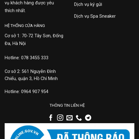
vụ khách hàng được yêu
Dịch vụ ký gửi
thích nhất.
Dịch vụ Spa Sneaker
HỆ THỐNG CỬA HÀNG
Cơ sở 1: 70-72 Tây Sơn, Đống
Đa, Hà Nội
Hotline: 078 3455 333
Cơ sở 2: 561 Nguyễn Đình
Chiểu, quận 3, Hồ Chí Minh
Hotline: 0964 907 954
THÔNG TIN LIÊN HỆ