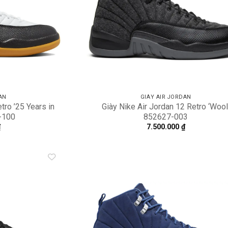
AN
GIÀY AIR JORDAN
tro ’25 Years in
Giày Nike Air Jordan 12 Retro ‘Wool
-100
852627-003
₫
7.500.000
₫
Add to
A
wishlist
wi