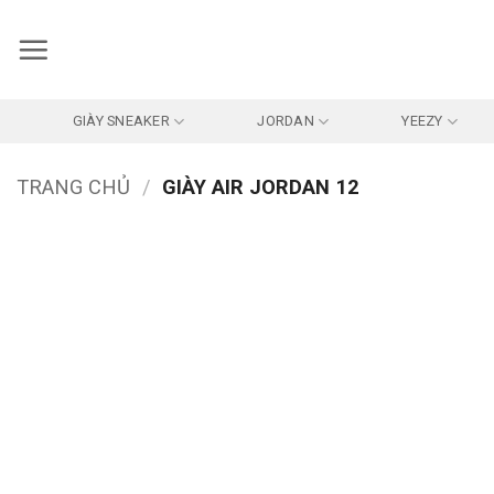
Bỏ
qua
nội
dung
GIÀY SNEAKER
JORDAN
YEEZY
TRANG CHỦ
/
GIÀY AIR JORDAN 12