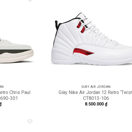
Add to
A
wishlist
wi
G
AN
GIÀY AIR JORDAN
etro Chris Paul
Giày Nike Air Jordan 12 Retro ‘Twist
30690-301
CT8013-106
₫
8.500.000
₫