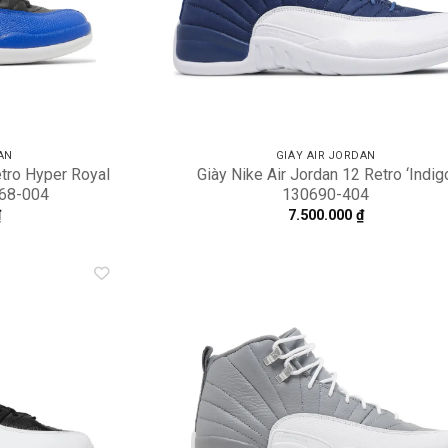
AN
GIÀY AIR JORDAN
etro Hyper Royal
Giày Nike Air Jordan 12 Retro ‘Indig
068-004
130690-404
₫
7.500.000
₫
Add to
A
wishlist
wi