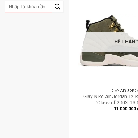
Tìm
kiếm:
HẾT HÀN
GIÀY AIR JORD
Giày Nike Air Jordan 12 R
‘Class of 2003’ 1
11.000.000