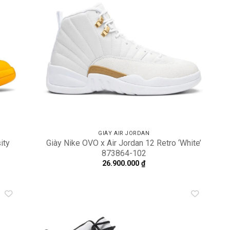
dd to
Add to
shlist
wishlist
GIÀY AIR JORDAN
ity
Giày Nike OVO x Air Jordan 12 Retro ‘White’
873864-102
26.900.000
₫
dd to
Add to
shlist
wishlist