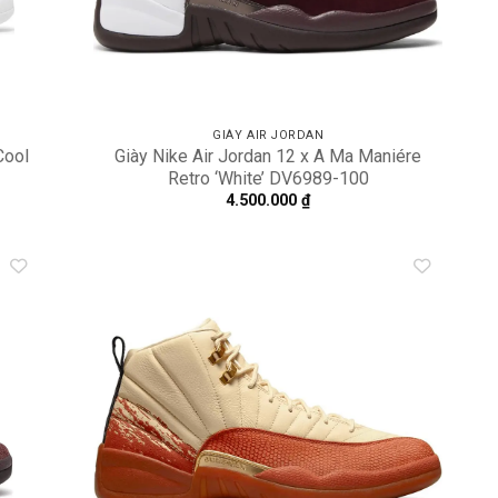
GIÀY AIR JORDAN
Cool
Giày Nike Air Jordan 12 x A Ma Maniére
Retro ‘White’ DV6989-100
4.500.000
₫
dd to
Add to
shlist
wishlist