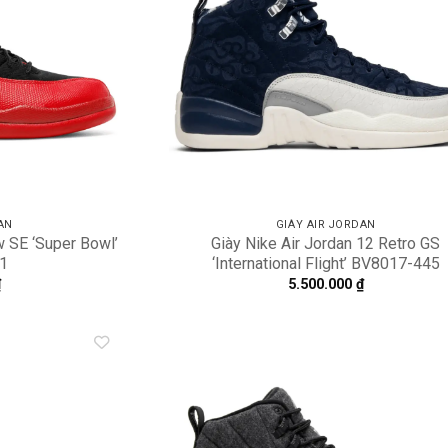
AN
GIÀY AIR JORDAN
w SE ‘Super Bowl’
Giày Nike Air Jordan 12 Retro GS
1
‘International Flight’ BV8017-445
₫
5.500.000
₫
Add to
A
wishlist
wi