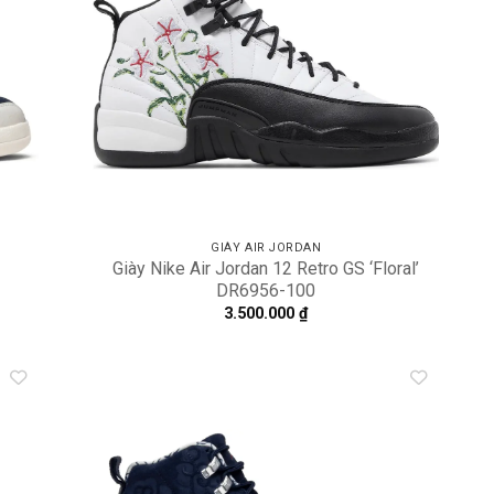
GIÀY AIR JORDAN
Giày Nike Air Jordan 12 Retro GS ‘Floral’
DR6956-100
3.500.000
₫
dd to
Add to
shlist
wishlist