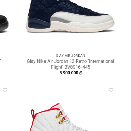
GIÀY AIR JORDAN
’
Giày Nike Air Jordan 12 Retro ‘International
Flight’ BV8016-445
8.900.000
₫
dd to
Add to
shlist
wishlist