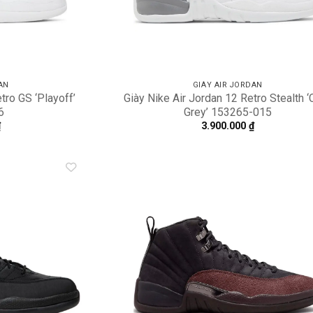
AN
GIÀY AIR JORDAN
tro GS ‘Playoff’
Giày Nike Air Jordan 12 Retro Stealth ‘
6
Grey’ 153265-015
₫
3.900.000
₫
Add to
A
wishlist
wi