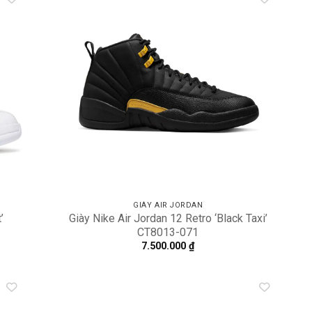
dd to
Add to
shlist
wishlist
GIÀY AIR JORDAN
’
Giày Nike Air Jordan 12 Retro ‘Black Taxi’
CT8013-071
7.500.000
₫