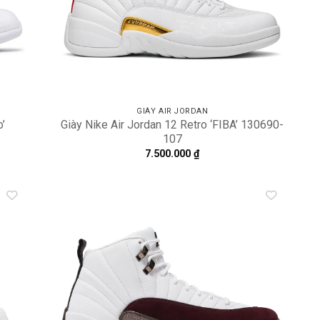
GIÀY AIR JORDAN
o’
Giày Nike Air Jordan 12 Retro ‘FIBA’ 130690-
107
7.500.000
₫
dd to
Add to
shlist
wishlist