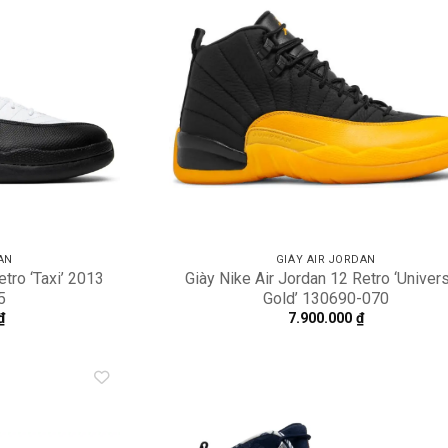
Add to
A
wishlist
wi
AN
GIÀY AIR JORDAN
etro ‘Taxi’ 2013
Giày Nike Air Jordan 12 Retro ‘Univers
5
Gold’ 130690-070
₫
7.900.000
₫
Add to
A
wishlist
wi