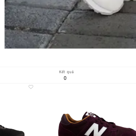
Kết quả
0
Add to
A
wishlist
wi