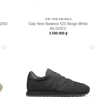
GIÀY NEW BALANCE
20GI
Giày New Balance 520 Beige White
WL520CC
3.500.000
₫
dd to
Add to
shlist
wishlist