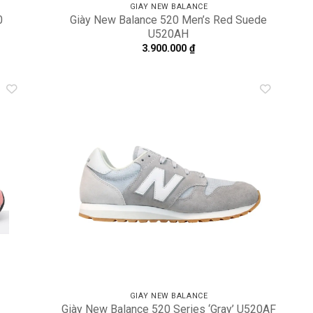
GIÀY NEW BALANCE
0
Giày New Balance 520 Men’s Red Suede
U520AH
3.900.000
₫
dd to
Add to
shlist
wishlist
GIÀY NEW BALANCE
Giày New Balance 520 Series ‘Gray’ U520AF