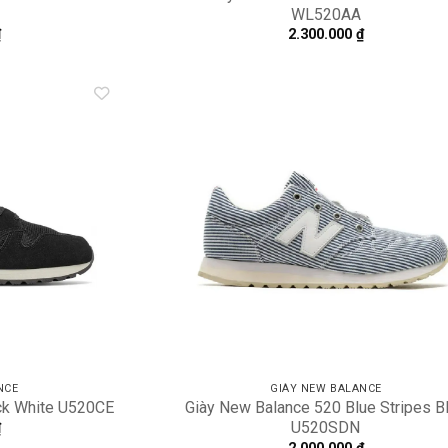
WL520AA
₫
2.300.000
₫
Add to
A
wishlist
wi
NCE
GIÀY NEW BALANCE
ck White U520CE
Giày New Balance 520 Blue Stripes B
U520SDN
₫