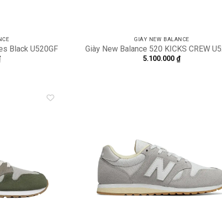
NCE
GIÀY NEW BALANCE
ies Black U520GF
Giày New Balance 520 KICKS CREW U5
₫
5.100.000
₫
Add to
A
wishlist
wi