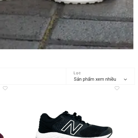
Lọc
dd to
Add to
shlist
wishlist