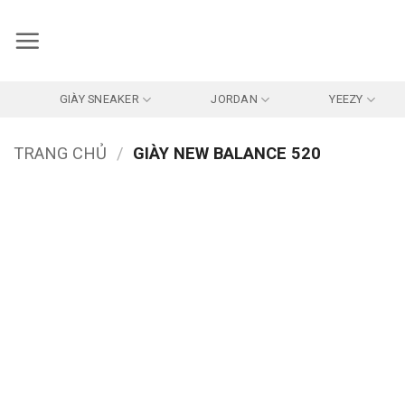
Bỏ
qua
nội
dung
GIÀY SNEAKER
JORDAN
YEEZY
TRANG CHỦ
/
GIÀY NEW BALANCE 520