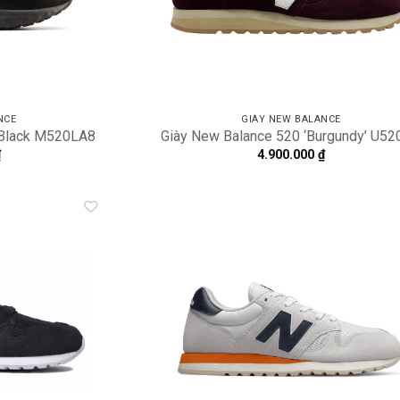
NCE
GIÀY NEW BALANCE
 Black M520LA8
Giày New Balance 520 ‘Burgundy’ U5
₫
4.900.000
₫
Add to
A
wishlist
wi