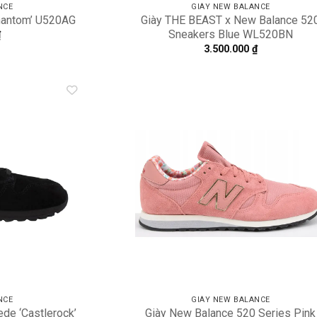
NCE
GIÀY NEW BALANCE
hantom’ U520AG
Giày THE BEAST x New Balance 52
Sneakers Blue WL520BN
₫
3.500.000
₫
Add to
A
wishlist
wi
NCE
GIÀY NEW BALANCE
de ‘Castlerock’
Giày New Balance 520 Series Pink