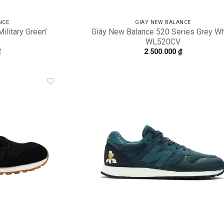
NCE
GIÀY NEW BALANCE
ilitary Green’
Giày New Balance 520 Series Grey Wh
WL520CV
₫
2.500.000
₫
Add to
A
wishlist
wi