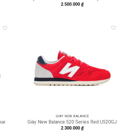
2.500.000
₫
dd to
Add to
shlist
wishlist
GIÀY NEW BALANCE
lue
Giày New Balance 520 Series Red U520GJ
2.300.000
₫