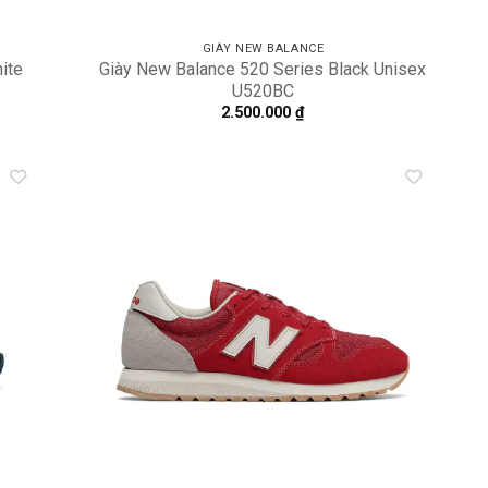
GIÀY NEW BALANCE
ite
Giày New Balance 520 Series Black Unisex
U520BC
2.500.000
₫
dd to
Add to
shlist
wishlist