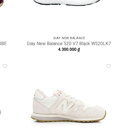
GIÀY NEW BALANCE
20BE
Giày New Balance 520 V7 Black W520LK7
4.300.000
₫
dd to
Add to
shlist
wishlist