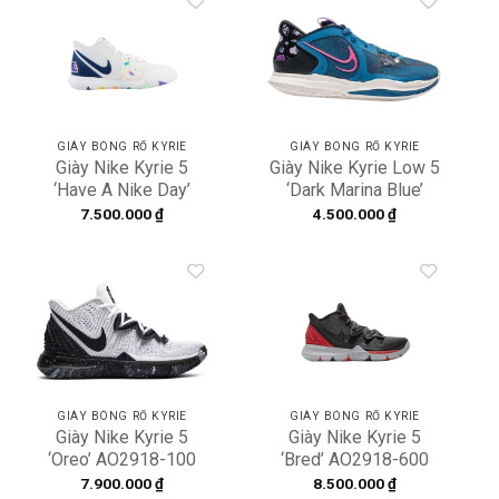
Add to
Add to
wishlist
wishlist
GIÀY BÓNG RỔ KYRIE
GIÀY BÓNG RỔ KYRIE
Giày Nike Kyrie 5
Giày Nike Kyrie Low 5
‘Have A Nike Day’
‘Dark Marina Blue’
AQ2456-101
DJ6012-400
7.500.000
₫
4.500.000
₫
Add to
Add to
wishlist
wishlist
GIÀY BÓNG RỔ KYRIE
GIÀY BÓNG RỔ KYRIE
Giày Nike Kyrie 5
Giày Nike Kyrie 5
‘Oreo’ AO2918-100
‘Bred’ AO2918-600
7.900.000
₫
8.500.000
₫