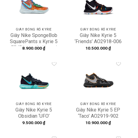
Add to
Add to
wishlist
wishlist
GIÀY BÓNG RỔ KYRIE
GIÀY BÓNG RỔ KYRIE
Giày Nike SpongeBob
Giày Nike Kyrie 5
SquarePants x Kyrie 5
‘Friends’ AO2918-006
EP ‘Pineapple House’
8.900.000
₫
10.500.000
₫
CJ6950-800
Add to
Add to
wishlist
wishlist
GIÀY BÓNG RỔ KYRIE
GIÀY BÓNG RỔ KYRIE
Giày Nike Kyrie 5
Giày Nike Kyrie 5 EP
Obsidian ‘UFO’
‘Taco’ AO2919-902
AO2918-400
9.500.000
₫
10.900.000
₫