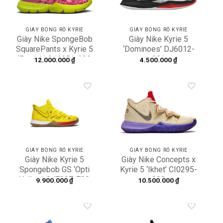
GIÀY BÓNG RỔ KYRIE
GIÀY BÓNG RỔ KYRIE
Giày Nike SpongeBob
Giày Nike Kyrie 5
SquarePants x Kyrie 5
‘Dominoes’ DJ6012-
‘Patrick’ CJ6951-600
001
12.000.000
₫
4.500.000
₫
Add to
Add to
wishlist
wishlist
GIÀY BÓNG RỔ KYRIE
GIÀY BÓNG RỔ KYRIE
Giày Nike Kyrie 5
Giày Nike Concepts x
Spongebob GS ‘Opti
Kyrie 5 ‘Ikhet’ CI0295-
Yellow’ CJ7227-700
900
9.900.000
₫
10.500.000
₫