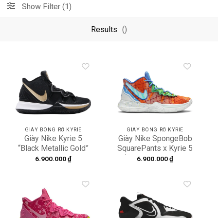
Show Filter (1)
Results
()
Add to
Add to
wishlist
wishlist
GIÀY BÓNG RỔ KYRIE
GIÀY BÓNG RỔ KYRIE
Giày Nike Kyrie 5
Giày Nike SpongeBob
“Black Metallic Gold”
SquarePants x Kyrie 5
AO2919-007
‘Pineapple House’
6.900.000
₫
6.900.000
₫
CJ6951-800
Add to
Add to
wishlist
wishlist