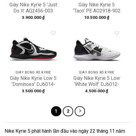
Giày Nike Kyrie 5 ‘Just
Giày Nike Kyrie 5
Do It’ AQ2456-003
‘Taco’ PE AO2918-902
3.900.000
₫
10.500.000
₫
Add to
Add to
wishlist
wishlist
GIÀY BÓNG RỔ KYRIE
GIÀY BÓNG RỔ KYRIE
Giày Nike Kyrie Low 5
Giày Nike Kyrie 5 Low
‘Dominoes’ DJ6014-
‘White Wolf’ DJ6012-
001
102
3.500.000
₫
4.500.000
₫
1
2
Nike Kyrie 5 phát hành lần đầu vào ngày 22 tháng 11 năm