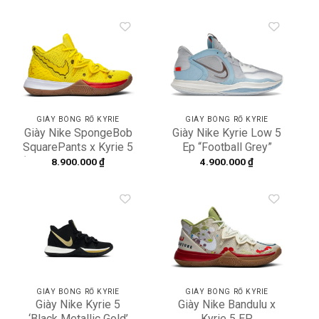
Add to
Add to
wishlist
wishlist
GIÀY BÓNG RỔ KYRIE
GIÀY BÓNG RỔ KYRIE
Giày Nike SpongeBob
Giày Nike Kyrie Low 5
SquarePants x Kyrie 5
Ep “Football Grey”
‘SpongeBob’ CJ9651-
DJ6014-003
8.900.000
₫
4.900.000
₫
700
Add to
Add to
wishlist
wishlist
GIÀY BÓNG RỔ KYRIE
GIÀY BÓNG RỔ KYRIE
Giày Nike Kyrie 5
Giày Nike Bandulu x
‘Black Metallic Gold’
Kyrie 5 EP