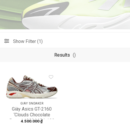
Show Filter (1)
Results
()
Add to
wishlist
GIÀY SNEAKER
Giày Asics GT-2160
‘Clouds Chocolate
Brown’ 1203A654-100
4.500.000
₫