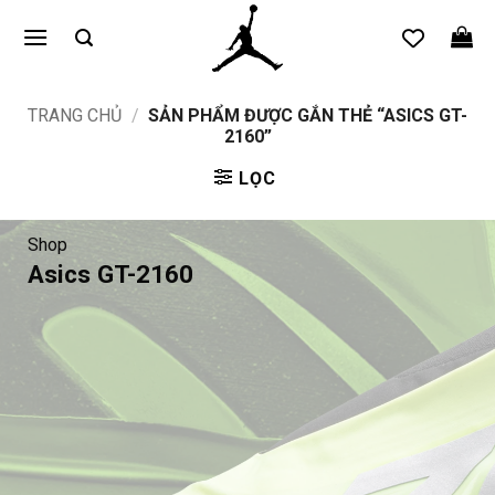
Bỏ
qua
nội
dung
TRANG CHỦ
/
SẢN PHẨM ĐƯỢC GẮN THẺ “ASICS GT-
2160”
LỌC
Shop
Asics GT-2160