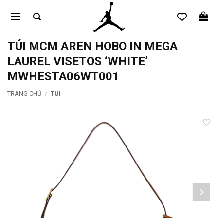
Bỏ
qua
nội
dung
TÚI MCM AREN HOBO IN MEGA
LAUREL VISETOS ‘WHITE’
MWHESTA06WT001
TRANG CHỦ
/
TÚI
Add to
wishlist