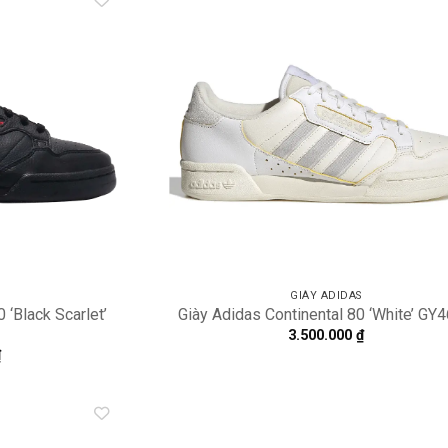
Add to
A
wishlist
wi
GIÀY ADIDAS
 ‘Black Scarlet’
Giày Adidas Continental 80 ‘White’ GY
3.500.000
₫
₫