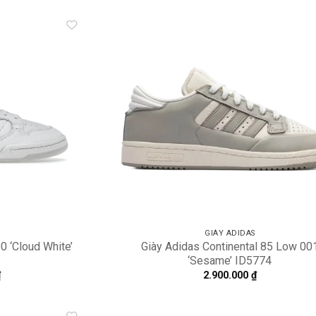
Add to
A
wishlist
wi
GIÀY ADIDAS
0 ‘Cloud White’
Giày Adidas Continental 85 Low 00
‘Sesame’ ID5774
₫
2.900.000
₫