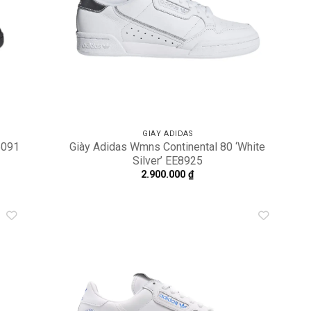
GIÀY ADIDAS
5091
Giày Adidas Wmns Continental 80 ‘White
Silver’ EE8925
2.900.000
₫
dd to
Add to
shlist
wishlist