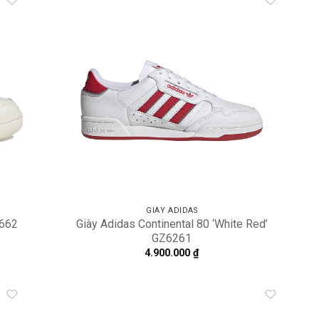
dd to
Add to
shlist
wishlist
GIÀY ADIDAS
4662
Giày Adidas Continental 80 ‘White Red’
GZ6261
4.900.000
₫