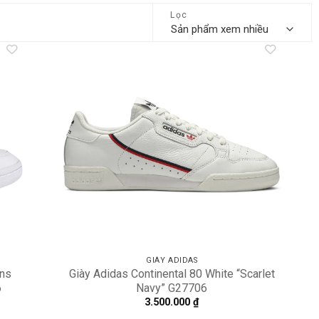
Lọc
dd to
Add to
shlist
wishlist
GIÀY ADIDAS
mns
Giày Adidas Continental 80 White “Scarlet
6
Navy” G27706
3.500.000
₫