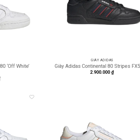
GIÀY ADIDAS
80 ‘Off White’
Giày Adidas Continental 80 Stripes FX
2.900.000
₫
₫
Add to
A
wishlist
wi