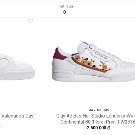
Kết quả
0
Add to
A
wishlist
wi
GIÀY ADIDAS
‘Valentine’s Day’
Giày Adidas Her Studio London x W
Continental 80 ‘Floral Print’ FW253
₫
2.500.000
₫