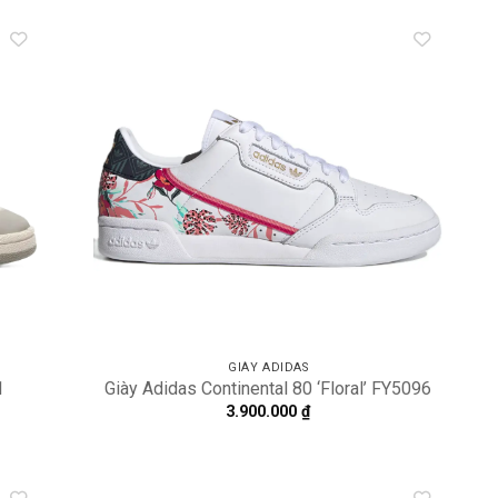
dd to
Add to
shlist
wishlist
GIÀY ADIDAS
1
Giày Adidas Continental 80 ‘Floral’ FY5096
3.900.000
₫