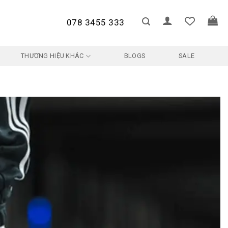
078 3455 333
THƯƠNG HIỆU KHÁC
BLOGS
SALE