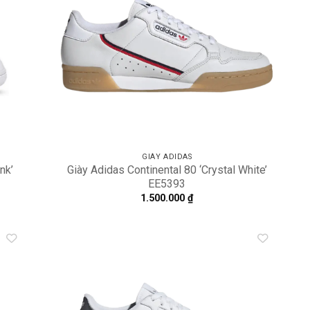
GIÀY ADIDAS
nk’
Giày Adidas Continental 80 ‘Crystal White’
EE5393
1.500.000
₫
dd to
Add to
shlist
wishlist