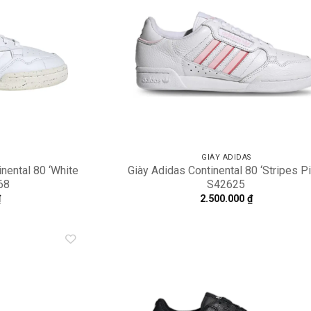
GIÀY ADIDAS
inental 80 ‘White
Giày Adidas Continental 80 ‘Stripes Pi
68
S42625
₫
2.500.000
₫
Add to
A
wishlist
wi