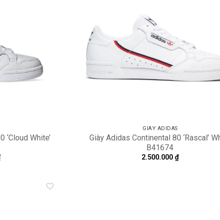
Add to
A
wishlist
wi
GIÀY ADIDAS
0 ‘Cloud White’
Giày Adidas Continental 80 ‘Rascal’ W
B41674
₫
2.500.000
₫
Add to
A
wishlist
wi