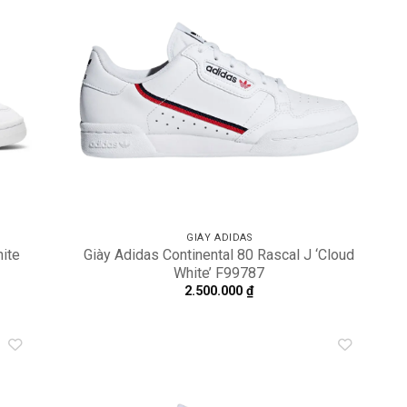
dd to
Add to
shlist
wishlist
GIÀY ADIDAS
hite
Giày Adidas Continental 80 Rascal J ‘Cloud
White’ F99787
2.500.000
₫
dd to
Add to
shlist
wishlist