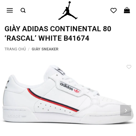
Bỏ
qua
nội
dung
GIÀY ADIDAS CONTINENTAL 80
‘RASCAL’ WHITE B41674
TRANG CHỦ
/
GIÀY SNEAKER
Add to
wishlist