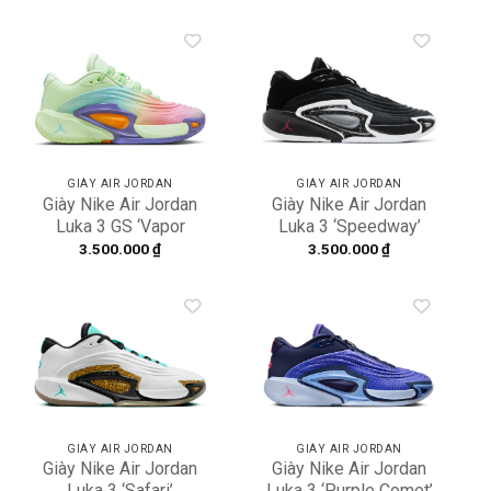
002
Add to
Add to
wishlist
wishlist
GIÀY AIR JORDAN
GIÀY AIR JORDAN
Giày Nike Air Jordan
Giày Nike Air Jordan
Luka 3 GS ‘Vapor
Luka 3 ‘Speedway’
Green’ HQ4920-300
FQ1284-001
3.500.000
₫
3.500.000
₫
Add to
Add to
wishlist
wishlist
GIÀY AIR JORDAN
GIÀY AIR JORDAN
Giày Nike Air Jordan
Giày Nike Air Jordan
Luka 3 ‘Safari’
Luka 3 ‘Purple Comet’