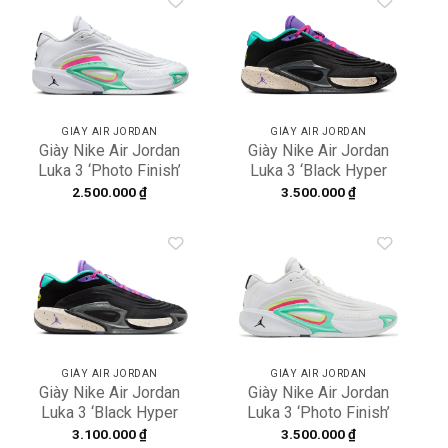
Add to
Add to
wishlist
wishlist
GIÀY AIR JORDAN
GIÀY AIR JORDAN
Giày Nike Air Jordan
Giày Nike Air Jordan
Luka 3 ‘Photo Finish’
Luka 3 ‘Black Hyper
HQ5055-107
Jade Pink’ FQ1285-
2.500.000
₫
3.500.000
₫
002
Add to
Add to
wishlist
wishlist
GIÀY AIR JORDAN
GIÀY AIR JORDAN
Giày Nike Air Jordan
Giày Nike Air Jordan
Luka 3 ‘Black Hyper
Luka 3 ‘Photo Finish’
Jade Pink’ FQ1284-
HQ5054-107
3.100.000
₫
3.500.000
₫