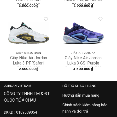
FQ1284-100
FQ1284-500
3.500.000
₫
2.900.000
₫
Add to
Add to
wishlist
wishlist
GIÀY AIR JORDAN
GIÀY AIR JORDAN
Giày Nike Air Jordan
Giày Nike Air Jordan
Luka 3 PF ‘Safari’
Luka 3 GS ‘Purple
FQ1285-100
Comet’ FQ8185-500
2.500.000
₫
4.500.000
₫
JORDAN VIETNAM
HỖ TRỢ KHÁCH HÀNG
CÔNG TY TNHH TM & ĐT
Hướng dẫn mua hàng
QUỐC TẾ Á CHÂU
Chính sách kiểm hàng bảo
hành và đổi trả
DKKD : 0109539054