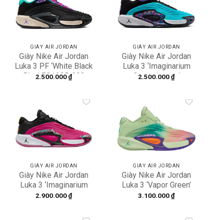
Add to
Add to
wishlist
wishlist
GIÀY AIR JORDAN
GIÀY AIR JORDAN
Giày Nike Air Jordan
Giày Nike Air Jordan
Luka 3 PF ‘White Black
Luka 3 ‘Imaginarium
Blue’ FQ1285-003
Supercharger’
2.500.000
₫
2.500.000
₫
FQ1284-400
Add to
Add to
wishlist
wishlist
GIÀY AIR JORDAN
GIÀY AIR JORDAN
Giày Nike Air Jordan
Giày Nike Air Jordan
Luka 3 ‘Imaginarium
Luka 3 ‘Vapor Green’
Pink Prime’ FQ1284-
HQ4255-300
2.900.000
₫
3.100.000
₫
600