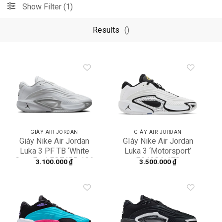
Show Filter (1)
Results
()
Add to
Add to
wishlist
wishlist
GIÀY AIR JORDAN
GIÀY AIR JORDAN
Giày Nike Air Jordan
GIày Nike Air Jordan
Luka 3 PF TB ‘White
Luka 3 ‘Motorsport’
Grey Fog’ FQ7455-106
FQ1284-170
3.100.000
₫
3.500.000
₫
Add to
Add to
wishlist
wishlist