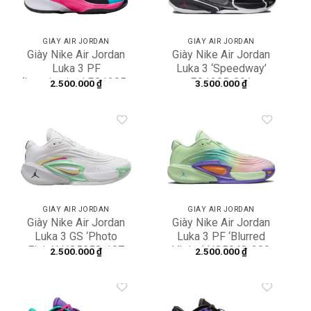
GIÀY AIR JORDAN
GIÀY AIR JORDAN
Giày Nike Air Jordan
Giày Nike Air Jordan
Luka 3 PF
Luka 3 ‘Speedway’
‘Imaginarium’ FQ1285-
FQ1285-001
2.500.000
₫
3.500.000
₫
400
Add to
Add to
wishlist
wishlist
GIÀY AIR JORDAN
GIÀY AIR JORDAN
Giày Nike Air Jordan
Giày Nike Air Jordan
Luka 3 GS ‘Photo
Luka 3 PF ‘Blurred
Finish’ HQ5058-107
Vision’ HQ5048-300
2.500.000
₫
2.500.000
₫