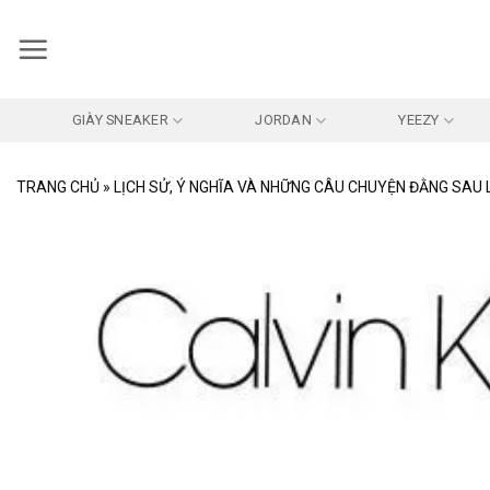
Bỏ
qua
nội
dung
GIÀY SNEAKER
JORDAN
YEEZY
TRANG CHỦ
»
LỊCH SỬ, Ý NGHĨA VÀ NHỮNG CÂU CHUYỆN ĐẰNG SAU 