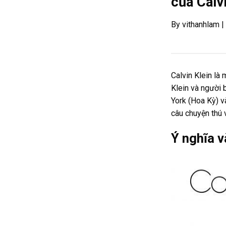
của Calv
By vithanhlam 
Calvin Klein là 
Klein và người 
York (Hoa Kỳ) v
câu chuyện thú 
Ý nghĩa v