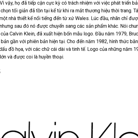
Vì vậy, họ đã tiếp cận cực kỳ có trách nhiệm với việc phát triển 
chọn tối giản đã tồn tại kể từ khi ra mắt thương hiệu thời trang. T
một nhà thiết kế nổi tiếng đến từ xứ Wales. Lúc đầu, nhãn chỉ đượ
), nhưng sau đó nó được chuyển sang các sản phẩm khác. Nói chun
ại của Calvin Klein, đã xuất hiện bốn mẫu logo. Đầu năm 1979, Br
bản gần với phiên bản hiện tại. Cho đến năm 1982, hình thức bằng
dấu đồ họa, với các chữ cái dài và tinh tế. Logo của những năm 
lớn và được coi là huyền thoại.
5