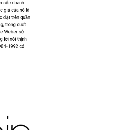
bản sắc doanh
ác giả của nó là
c đặt trên quần
g, trong suốt
uce Weber sử
 lời nói thịnh
1984-1992 có