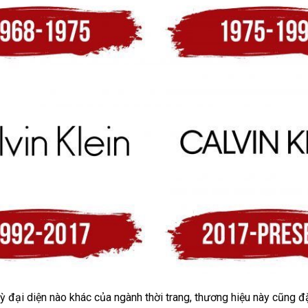
ỳ đại diện nào khác của ngành thời trang, thương hiệu này cũng đ