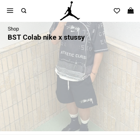
Bỏ
qua
nội
dung
Shop
BST Colab nike x stussy