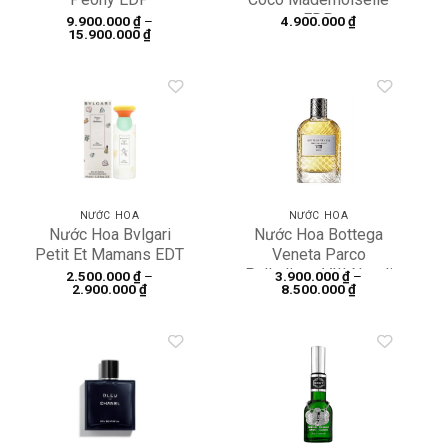
EDP
9.900.000
₫
–
4.900.000
₫
Khoảng
15.900.000
₫
giá:
từ
9.900.000 ₫
đến
15.900.000 ₫
Add to
Add to
wishlist
wishlist
NƯỚC HOA
NƯỚC HOA
Nước Hoa Bvlgari
Nước Hoa Bottega
Petit Et Mamans EDT
Veneta Parco
Palladiano VIII Neroli
2.500.000
₫
–
3.900.000
₫
–
Khoảng
Khoảng
2.900.000
₫
8.500.000
₫
EDP
giá:
giá:
từ
từ
2.500.000 ₫
3.900.000 ₫
đến
đến
2.900.000 ₫
8.500.000 ₫
Add to
Add to
wishlist
wishlist