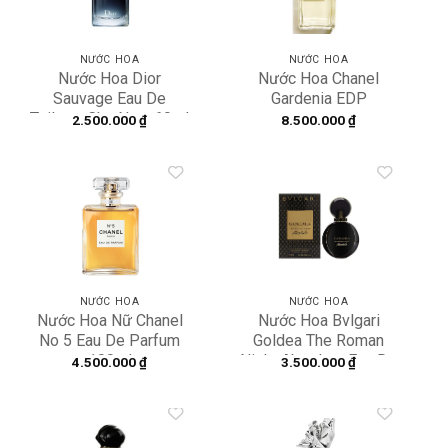
NƯỚC HOA
NƯỚC HOA
Nước Hoa Dior
Nước Hoa Chanel
Sauvage Eau De
Gardenia EDP
Toilette Cho Nam 60ml
2.500.000
₫
8.500.000
₫
& 100ml
Add to
Add to
wishlist
wishlist
NƯỚC HOA
NƯỚC HOA
Nước Hoa Nữ Chanel
Nước Hoa Bvlgari
No 5 Eau De Parfum
Goldea The Roman
100ml
Night Absolute Eau De
4.500.000
₫
3.500.000
₫
Parfum EDP 40886