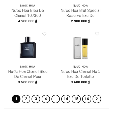
NƯỚC HOA
NƯỚC HOA
Nước Hoa Bleu De
Nước Hoa Brut Special
Chanel 107360
Reserve Eau De
Cologne 88ml
4.900.000
₫
2.900.000
₫
Add to
Add to
wishlist
wishlist
NƯỚC HOA
NƯỚC HOA
Nước Hoa Chanel Bleu
Nước Hoa Chanel No 5
De Chanel Pour
Eau De Toilette
Homme EDT
105467
3.500.000
₫
3.600.000
₫
1
2
3
4
…
14
15
16