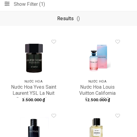
Show Filter (1)
Results
()
Add to
Add to
wishlist
wishlist
NƯỚC HOA
NƯỚC HOA
Nước Hoa Yves Saint
Nước Hoa Louis
Laurent YSL La Nuit
Vuitton California
De L’Homme Le
Dream EDP
3.500.000
₫
12.500.000
₫
Parfum
Add to
Add to
wishlist
wishlist