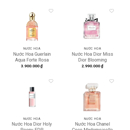
Add to
Add to
wishlist
wishlist
NƯỚC HOA
NƯỚC HOA
Nước Hoa Guerlain
Nước Hoa Dior Miss
Aqua Forte Rosa
Dior Blooming
Palissandro Guerlain
Bouquet 100ml
3.900.000
₫
2.990.000
₫
EDP
Add to
Add to
wishlist
wishlist
NƯỚC HOA
NƯỚC HOA
Nước Hoa Dior Holy
Nước Hoa Chanel
Peony EDP
Coco Mademoiselle