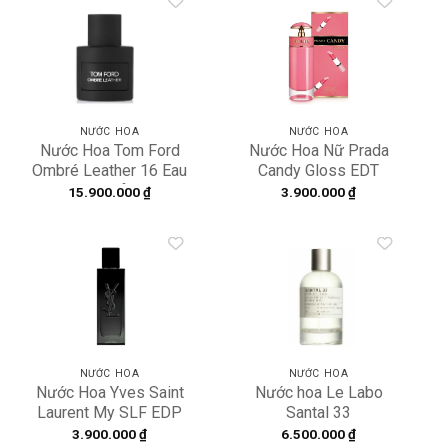
Add to
Add to
wishlist
wishlist
NƯỚC HOA
NƯỚC HOA
Nước Hoa Tom Ford
Nước Hoa Nữ Prada
Ombré Leather 16 Eau
Candy Gloss EDT
De Parfum
80ml
15.900.000
₫
3.900.000
₫
Add to
Add to
wishlist
wishlist
NƯỚC HOA
NƯỚC HOA
Nước Hoa Yves Saint
Nước hoa Le Labo
Laurent My SLF EDP
Santal 33
3.900.000
₫
6.500.000
₫