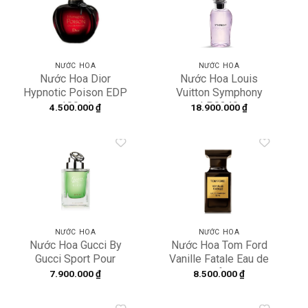
Add to
Add to
wishlist
wishlist
NƯỚC HOA
NƯỚC HOA
Nước Hoa Dior
Nước Hoa Louis
Hypnotic Poison EDP
Vuitton Symphony
100ml
LP0249
4.500.000
₫
18.900.000
₫
Add to
Add to
wishlist
wishlist
NƯỚC HOA
NƯỚC HOA
Nước Hoa Gucci By
Nước Hoa Tom Ford
Gucci Sport Pour
Vanille Fatale Eau de
Homme 90ml
Parfum
7.900.000
₫
8.500.000
₫