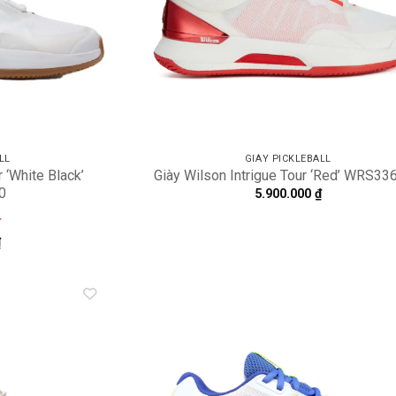
LL
GIÀY PICKLEBALL
r ‘White Black’
Giày Wilson Intrigue Tour ‘Red’ WRS33
0
5.900.000
₫
₫
Add to
A
wishlist
wi