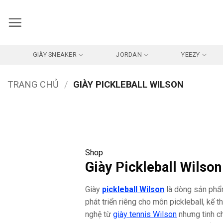
Bỏ
qua
nội
dung
GIÀY SNEAKER
JORDAN
YEEZY
TRANG CHỦ
/
GIÀY PICKLEBALL WILSON
Shop
Giày Pickleball Wilson
Giày
pickleball Wilson
là dòng sản ph
phát triển riêng cho môn pickleball, kế 
nghệ từ
giày tennis Wilson
nhưng tinh c