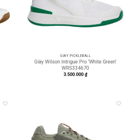
GIÀY PICKLEBALL
Giày Wilson Intrigue Pro ‘White Green’
WRS334670
3.500.000
₫
dd to
Add to
shlist
wishlist