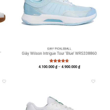
GIÀY PICKLEBALL
’
Giày Wilson Intrigue Tour ‘Blue’ WRS338860
Được xếp
Khoảng
4.100.000
₫
–
4.900.000
₫
giá:
hạng
4.67
từ
5 sao
4.100.000 ₫
đến
4.900.000 ₫
dd to
Add to
shlist
wishlist