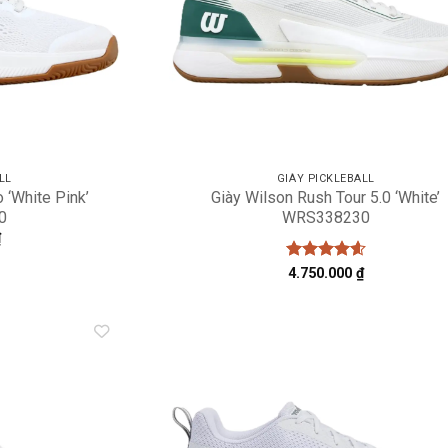
LL
GIÀY PICKLEBALL
o ‘White Pink’
Giày Wilson Rush Tour 5.0 ‘White’
0
WRS338230
₫
Được xếp
4.750.000
₫
hạng
4.63
5 sao
Add to
A
wishlist
wi