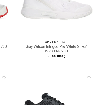
GIÀY PICKLEBALL
6750
Giày Wilson Intrigue Pro ‘White Silver’
WRS334690U
3.300.000
₫
dd to
Add to
shlist
wishlist