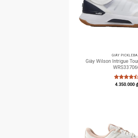
GIÀY PICKLEBA
Giày Wilson Intrigue Tou
WRS33706
Được xếp
4.350.000
hạng
4.43
5 sao