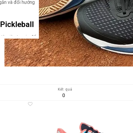
ngắn và đổi hướng
Pickleball
 từ giày tennis để
trung vào sự
ổn
i các chuyển động
kleball.
u độ bám và hỗ trợ
Kết quả
 chuyển sát lưới.
0
ôm vừa chân, một
gười bàn chân
Add to
A
wishlist
wi