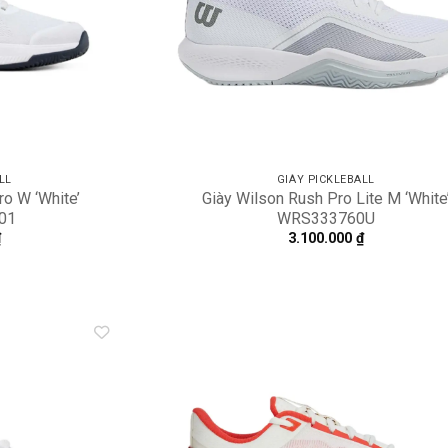
LL
GIÀY PICKLEBALL
ro W ‘White’
Giày Wilson Rush Pro Lite M ‘White
01
WRS333760U
₫
3.100.000
₫
Add to
A
wishlist
wi