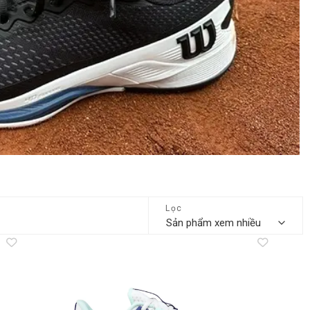
Lọc
dd to
Add to
shlist
wishlist