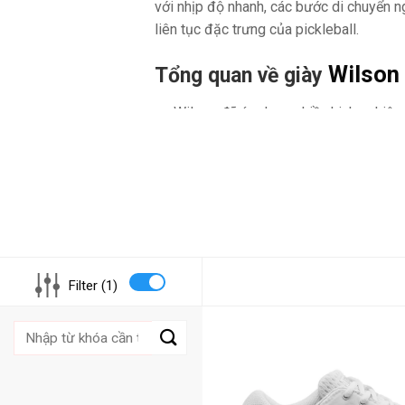
với nhịp độ nhanh, các bước di chuyển 
liên tục đặc trưng của pickleball.
Wilson 
Tổng quan về giày
Wilson đã áp dụng nhiều kinh nghiệm
phát triển dòng giày Pickleball, tập 
định
,
độ bám
, và
độ bền
.
Thiết kế nhẹ, thoáng khí, phù hợp vớ
nhanh và ngắn đặc trưng của môn pic
Chuyên dụng cho pickleball
: Tối ư
chuyển động ngang, tránh trượt khi di
Filter (1)
Kiểu dáng thể thao hiện đại
: Form 
Tìm
số mẫu có bản rộng (Wide/2E) cho n
kiếm:
lớn.