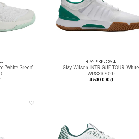
ếu bạn thích một
 đôi giày dành cho
LL
GIÀY PICKLEBALL
ro ‘White Green’
Giày Wilson INTRIGUE TOUR ‘White
0
WRS337020
₫
4.500.000
₫
Add to
A
wishlist
wi