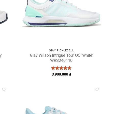
GIÀY PICKLEBALL
vy
Giày Wilson Intrigue Tour OC ‘White’
WRS340110
Được xếp
3.900.000
₫
hạng
4.71
5 sao
dd to
Add to
shlist
wishlist