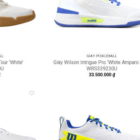
LL
GIÀY PICKLEBALL
our ‘White’
Giày Wilson Intrigue Pro ‘White Amparo 
0U
WRS339230U
₫
33.500.000
₫
Add to
A
wishlist
wi