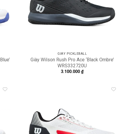
GIÀY PICKLEBALL
Blue’
Giày Wilson Rush Pro Ace ‘Black Ombre’
WRS332720U
3.100.000
₫
dd to
Add to
shlist
wishlist