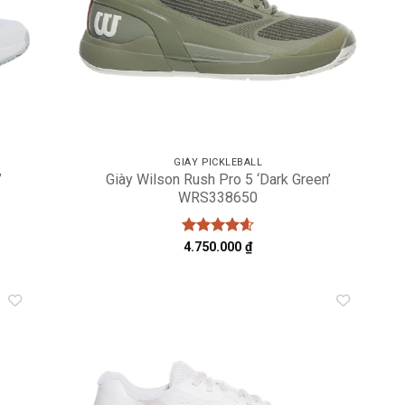
GIÀY PICKLEBALL
’
Giày Wilson Rush Pro 5 ‘Dark Green’
WRS338650
Được xếp
4.750.000
₫
hạng
4.6
5 sao
dd to
Add to
shlist
wishlist