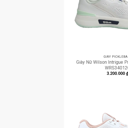
những bước di chuyển nhanh trên sân. N
đôi giày linh hoạt, nhẹ thoáng thì đây là
bạn.
GIÀY PICKLEBA
Giày Nữ Wilson Intrigue P
WRS34012
3.200.000