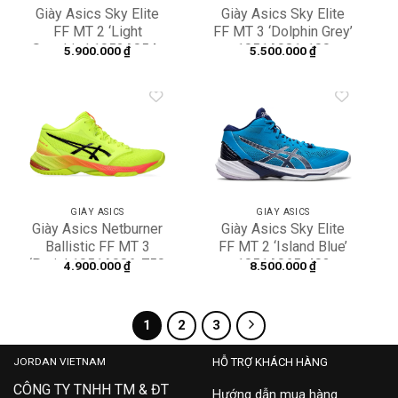
Giày Asics Sky Elite
Giày Asics Sky Elite
FF MT 2 ‘Light
FF MT 3 ‘Dolphin Grey’
Sapphire’ 1052A054-
1051A081-100
5.900.000
₫
5.500.000
₫
403
Add to
Add to
wishlist
wishlist
GIÀY ASICS
GIÀY ASICS
Giày Asics Netburner
Giày Asics Sky Elite
Ballistic FF MT 3
FF MT 2 ‘Island Blue’
‘Paris’ 1051A086-750
1051A065-403
4.900.000
₫
8.500.000
₫
1
2
3
JORDAN VIETNAM
HỖ TRỢ KHÁCH HÀNG
CÔNG TY TNHH TM & ĐT
Hướng dẫn mua hàng