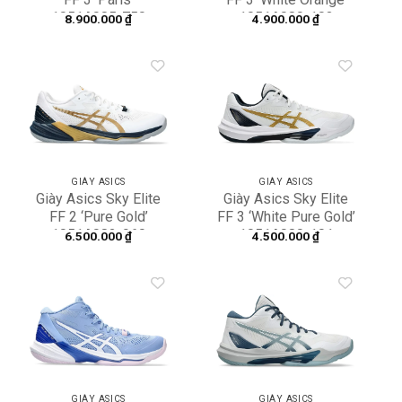
1051A085-750
1051A080-103
8.900.000
₫
4.900.000
₫
Add to
Add to
wishlist
wishlist
GIÀY ASICS
GIÀY ASICS
Giày Asics Sky Elite
Giày Asics Sky Elite
FF 2 ‘Pure Gold’
FF 3 ‘White Pure Gold’
1051A082-960
1051A080-101
6.500.000
₫
4.500.000
₫
Add to
Add to
wishlist
wishlist
GIÀY ASICS
GIÀY ASICS