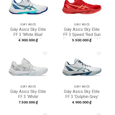
Độ bền cao, phù hợp với cường độ tập luyện thường
Add to
Add to
wishlist
wishlist
xuyên
Thiết kế thời trang, nhiều phối màu hiện đại
GIÀY ASICS
GIÀY ASICS
Giày Asics Sky Elite
Giày Asics Sky Elite
FF 3 ‘White Blue’
FF 3 Speed ‘Red Sun
1051A093-960
Coral’ 1051A080-600
4.900.000
₫
5.500.000
₫
Add to
Add to
wishlist
wishlist
GIÀY ASICS
GIÀY ASICS
Giày Asics Sky Elite
Giày Asics Sky Elite
FF 3 ‘White’
FF 3 ‘Dolphin Grey’
1052A075-100
1051A080-100
7.500.000
₫
4.900.000
₫