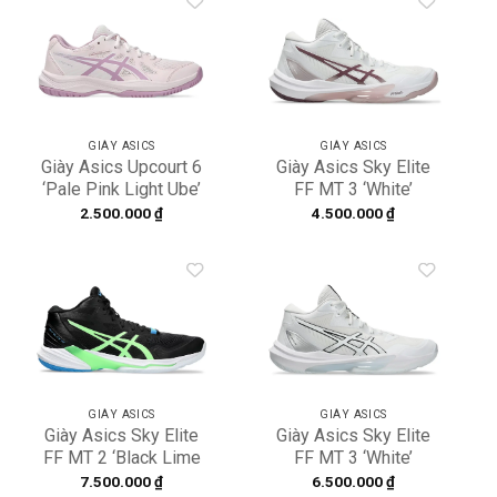
Add to
Add to
wishlist
wishlist
GIÀY ASICS
GIÀY ASICS
Giày Asics Upcourt 6
Giày Asics Sky Elite
‘Pale Pink Light Ube’
FF MT 3 ‘White’
1074A045-701
1052A076-101
2.500.000
₫
4.500.000
₫
Add to
Add to
wishlist
wishlist
GIÀY ASICS
GIÀY ASICS
Giày Asics Sky Elite
Giày Asics Sky Elite
FF MT 2 ‘Black Lime
FF MT 3 ‘White’
Burst’ 1051A065-005
1052A076-100
7.500.000
₫
6.500.000
₫