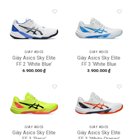
Add to
Add to
wishlist
wishlist
GIÀY ASICS
GIÀY ASICS
Giày Asics Sky Elite
Giày Asics Sky Elite
FF 2 ‘White Blue’
FF 3 ‘White Blue
1052A053-101
Coast’ 1052A075-103
6.900.000
₫
3.900.000
₫
Add to
Add to
wishlist
wishlist
GIÀY ASICS
GIÀY ASICS
Giày Asics Sky Elite
Giày Asics Sky Elite
FF 3 ‘Paris’
FF 3 ‘White Orange’