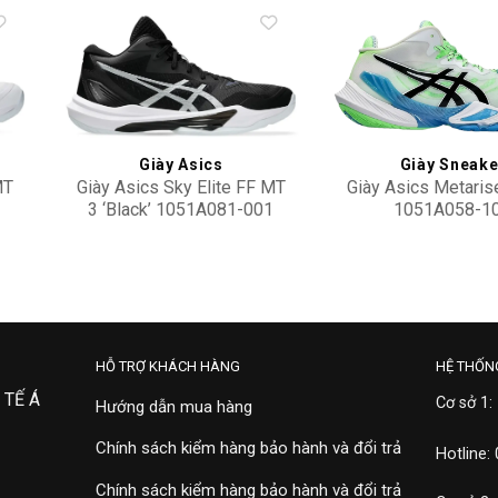
to
Add to
ist
wishlist
Giày Asics
Giày Sneake
MT
Giày Asics Sky Elite FF MT
Giày Asics Metarise
3 ‘Black’ 1051A081-001
1051A058-1
4,900,000
5,900,000
HỖ TRỢ KHÁCH HÀNG
HỆ THỐN
 TẾ Á
Cơ sở 1:
Hướng dẫn mua hàng
Chính sách kiểm hàng bảo hành và đổi trả
Hotline:
Chính sách kiểm hàng bảo hành và đổi trả