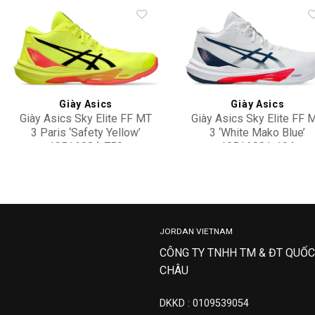
Add to
Add 
wishlist
wishl
Giày Asics
Giày Asics
Giày Asics Sky Elite FF MT
Giày Asics Sky Elite FF 
3 Paris ‘Safety Yellow’
3 ‘White Mako Blue’
1051A084-750
1051A081-104
8,500,000
5,900,000
JORDAN VIETNAM
CÔNG TY TNHH TM & ĐT QUỐC
CHÂU
DKKD : 0109539054