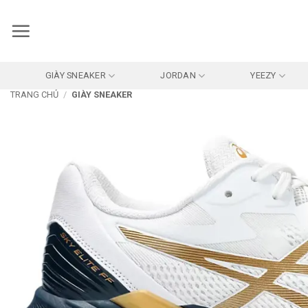
Bỏ
qua
nội
dung
GIÀY SNEAKER
JORDAN
YEEZY
TRANG CHỦ
/
GIÀY SNEAKER