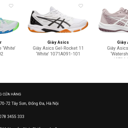
Add to
Add to
wishlist
wishlist
r
Giày Asics
Giày 
 ‘White’
Giày Asics Gel-Rocket 11
Giày Asics
02
‘White’ 1071A091-101
‘Watersh
1072A1
3,500,000
2,90
G CỬA HÀNG
 70-72 Tây Sơn, Đống Đa, Hà Nội
 078 3455 333