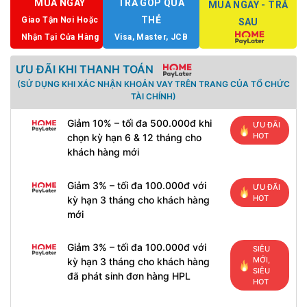
MUA NGAY
TRẢ GÓP QUA
MUA NGAY - TRẢ
THẺ
Giao Tận Nơi Hoặc
SAU
Nhận Tại Cửa Hàng
Visa, Master, JCB
ƯU ĐÃI KHI THANH TOÁN
(SỬ DỤNG KHI XÁC NHẬN KHOẢN VAY TRÊN TRANG CỦA TỔ CHỨC
TÀI CHÍNH)
Giảm 10% – tối đa 500.000đ khi
ƯU ĐÃI
HOT
chọn kỳ hạn 6 & 12 tháng cho
khách hàng mới
Giảm 3% – tối đa 100.000đ với
ƯU ĐÃI
HOT
kỳ hạn 3 tháng cho khách hàng
mới
Giảm 3% – tối đa 100.000đ với
SIÊU
MỚI,
kỳ hạn 3 tháng cho khách hàng
SIÊU
đã phát sinh đơn hàng HPL
HOT