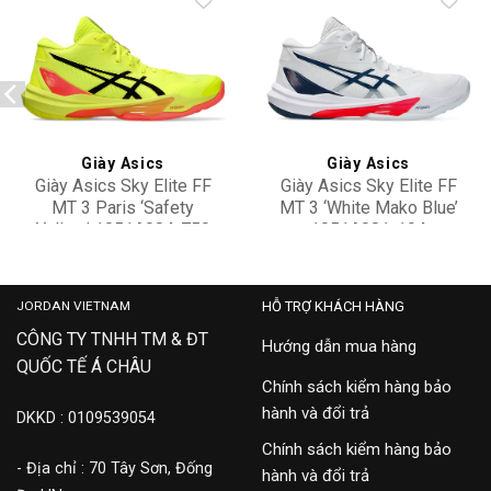
Add to
Add to
wishlist
wishlist
Giày Asics
Giày Asics
Giày Asics Sky Elite FF
Giày Asics Sky Elite FF
MT 3 Paris ‘Safety
MT 3 ‘White Mako Blue’
Yellow’ 1051A084-750
1051A081-104
8,500,000
5,900,000
JORDAN VIETNAM
HỖ TRỢ KHÁCH HÀNG
CÔNG TY TNHH TM & ĐT
Hướng dẫn mua hàng
QUỐC TẾ Á CHÂU
Chính sách kiểm hàng bảo
hành và đổi trả
DKKD : 0109539054
Chính sách kiểm hàng bảo
- Địa chỉ : 70 Tây Sơn, Đống
hành và đổi trả