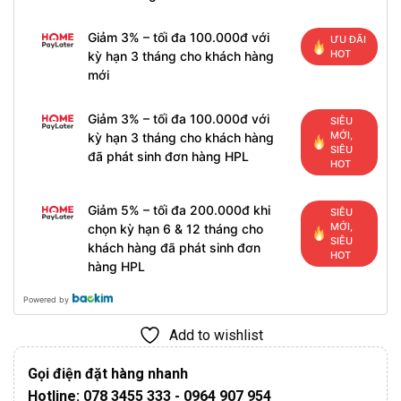
Giảm 3% – tối đa 100.000đ với
ƯU ĐÃI
HOT
kỳ hạn 3 tháng cho khách hàng
mới
Giảm 3% – tối đa 100.000đ với
SIÊU
MỚI,
kỳ hạn 3 tháng cho khách hàng
SIÊU
đã phát sinh đơn hàng HPL
HOT
Giảm 5% – tối đa 200.000đ khi
SIÊU
MỚI,
chọn kỳ hạn 6 & 12 tháng cho
SIÊU
khách hàng đã phát sinh đơn
HOT
hàng HPL
Powered by
Add to wishlist
Gọi điện đặt hàng nhanh
Hotline: 078 3455 333 - 0964 907 954