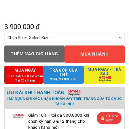
3.900.000
₫
THÊM VÀO GIỎ HÀNG
MUA NHANH
MUA NGAY - TRẢ
MUA NGAY
TRẢ GÓP QUA
SAU
THẺ
Giao Tận Nơi Hoặc Nhận
Visa, Master, JCB
Tại Cửa Hàng
ƯU ĐÃI KHI THANH TOÁN
(SỬ DỤNG KHI XÁC NHẬN KHOẢN VAY TRÊN TRANG CỦA TỔ CHỨC
TÀI CHÍNH)
Giảm 10% – tối đa 500.000đ khi
ƯU ĐÃI
HOT
chọn kỳ hạn 6 & 12 tháng cho
khách hàng mới