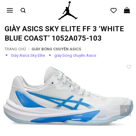
Bỏ
qua
nội
dung
GIÀY ASICS SKY ELITE FF 3 ‘WHITE
BLUE COAST’ 1052A075-103
TRANG CHỦ
/
GIÀY BÓNG CHUYỀN ASICS
Giày Asics Sky Elite
giày bóng chuyền Asics
Add to
wishlist