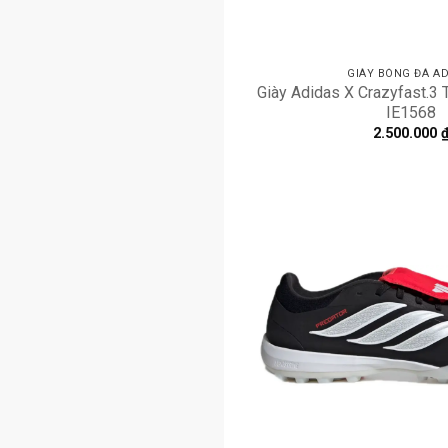
GIÀY BÓNG ĐÁ AD
Giày Adidas X Crazyfast.3 T
IE1568
2.500.000