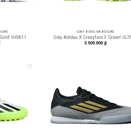
IDAS
GIÀY BÓNG ĐÁ ADIDAS
 Gold’ IH5811
Giày Adidas X Crazyfast.3 ‘Green’ IG7
₫
3.500.000
₫
Add to
A
wishlist
wi