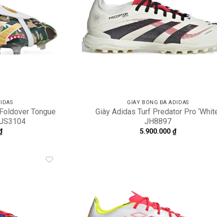
IDAS
GIÀY BÓNG ĐÁ ADIDAS
 Foldover Tongue
Giày Adidas Turf Predator Pro ‘White
’ JS3104
JH8897
₫
5.900.000
₫
Add to
A
wishlist
wi