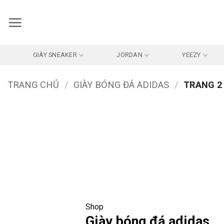
Bỏ
qua
nội
dung
GIÀY SNEAKER
JORDAN
YEEZY
TRANG CHỦ
/
GIÀY BÓNG ĐÁ ADIDAS
/
TRANG 2
Shop
Giày bóng đá adidas