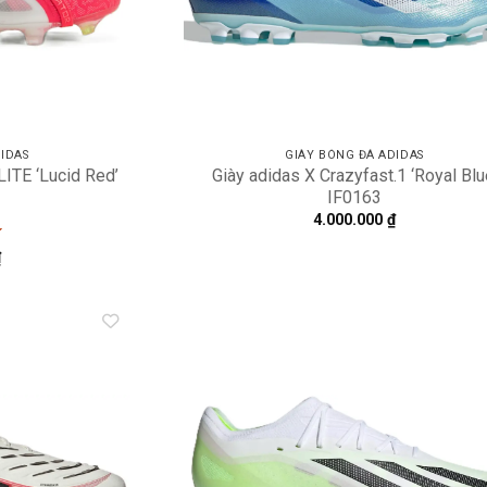
IDAS
GIÀY BÓNG ĐÁ ADIDAS
ITE ‘Lucid Red’
Giày adidas X Crazyfast.1 ‘Royal Blu
IF0163
4.000.000
₫
₫
Add to
A
wishlist
wi