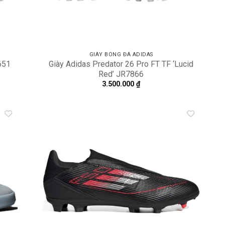
GIÀY BÓNG ĐÁ ADIDAS
651
Giày Adidas Predator 26 Pro FT TF ‘Lucid
Red’ JR7866
3.500.000
₫
dd to
Add to
shlist
wishlist