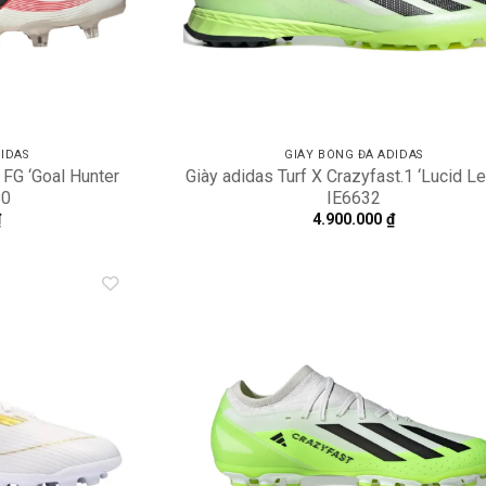
IDAS
GIÀY BÓNG ĐÁ ADIDAS
 FG ‘Goal Hunter
Giày adidas Turf X Crazyfast.1 ‘Lucid L
80
IE6632
₫
4.900.000
₫
Add to
A
wishlist
wi