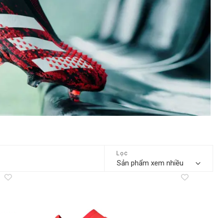
Lọc
dd to
Add to
shlist
wishlist