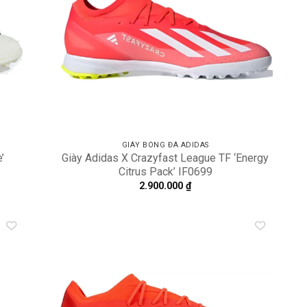
GIÀY BÓNG ĐÁ ADIDAS
’
Giày Adidas X Crazyfast League TF ‘Energy
Citrus Pack’ IF0699
2.900.000
₫
dd to
Add to
shlist
wishlist