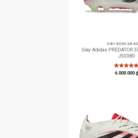
GIÀY BÓNG ĐÁ AD
Giày Adidas PREDATOR EL
JS0380
Được xếp
6.000.000
hạng
5
5
sao