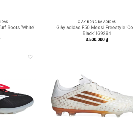
IDAS
GIÀY BÓNG ĐÁ ADIDAS
urf Boots ‘White’
Giày adidas F50 Messi Freestyle ‘Co
Black’ IG9284
₫
3.500.000
₫
Add to
A
wishlist
wi