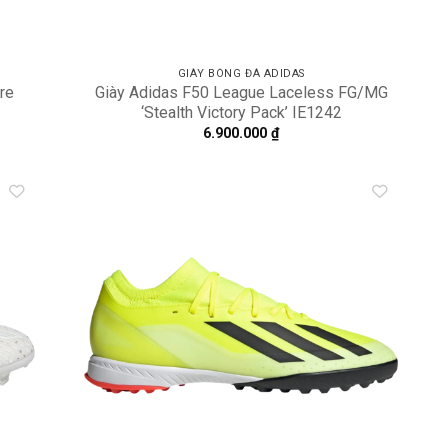
GIÀY BÓNG ĐÁ ADIDAS
re
Giày Adidas F50 League Laceless FG/MG
‘Stealth Victory Pack’ IE1242
6.900.000
₫
dd to
Add to
shlist
wishlist