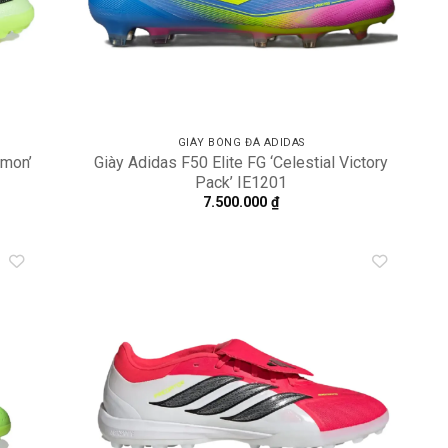
GIÀY BÓNG ĐÁ ADIDAS
emon’
Giày Adidas F50 Elite FG ‘Celestial Victory
Pack’ IE1201
7.500.000
₫
dd to
Add to
shlist
wishlist