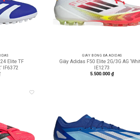
IDAS
GIÀY BÓNG ĐÁ ADIDAS
24 Elite TF
Giày Adidas F50 Elite 2G/3G AG ‘Whit
’ IF6372
IE1273
₫
5.500.000
₫
Add to
A
wishlist
wi