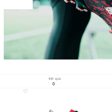
Kết quả
0
Add to
A
wishlist
wi