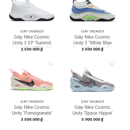
Add to
Add to
wishlist
wishlist
GIÀY SNEAKER
GIÀY SNEAKER
Giày Nike Cosmic
Giày Nike Cosmic
Unity 3 EP ‘Summit
Unity 3 “White Blue
White’ DV2770-100
Green” FN8891-181
2.500.000
₫
2.500.000
₫
Add to
Add to
wishlist
wishlist
GIÀY SNEAKER
GIÀY SNEAKER
Giày Nike Cosmic
Giày Nike Cosmic
Unity ‘Pomegranate’
Unity ‘Space Hippie’
DA6725-800
DA6725-002
3.500.000
₫
5.900.000
₫