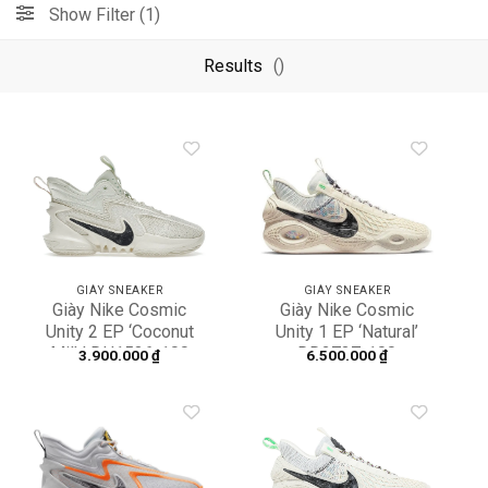
Show Filter (1)
Results
()
Add to
Add to
wishlist
wishlist
GIÀY SNEAKER
GIÀY SNEAKER
Giày Nike Cosmic
Giày Nike Cosmic
Unity 2 EP ‘Coconut
Unity 1 EP ‘Natural’
Milk’ DH1536-100
DD2737-100
3.900.000
₫
6.500.000
₫
Add to
Add to
wishlist
wishlist