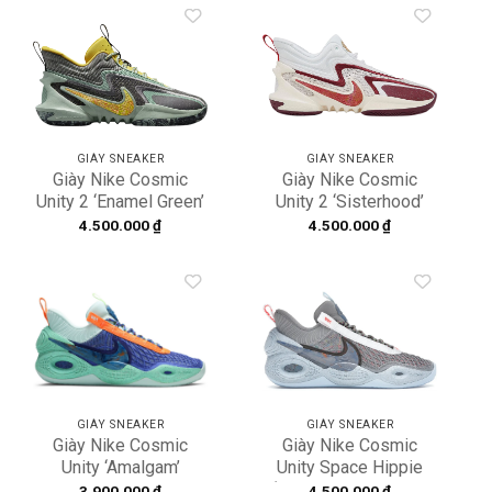
Add to
Add to
wishlist
wishlist
GIÀY SNEAKER
GIÀY SNEAKER
Giày Nike Cosmic
Giày Nike Cosmic
Unity 2 ‘Enamel Green’
Unity 2 ‘Sisterhood’
DH1537-300
DH1537-102
4.500.000
₫
4.500.000
₫
Add to
Add to
wishlist
wishlist
GIÀY SNEAKER
GIÀY SNEAKER
Giày Nike Cosmic
Giày Nike Cosmic
Unity ‘Amalgam’
Unity Space Hippie
DA6725-500
‘Grey Blue’ DD2737-
3.900.000
₫
4.500.000
₫