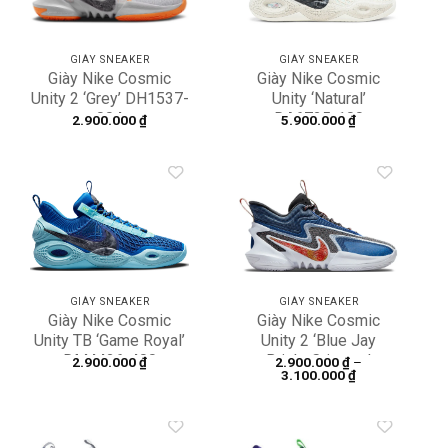
GIÀY SNEAKER
GIÀY SNEAKER
Giày Nike Cosmic
Giày Nike Cosmic
Unity 2 ‘Grey’ DH1537-
Unity ‘Natural’
004
DA6725-100
2.900.000
₫
5.900.000
₫
Add to
Add to
wishlist
wishlist
GIÀY SNEAKER
GIÀY SNEAKER
Giày Nike Cosmic
Giày Nike Cosmic
Unity TB ‘Game Royal’
Unity 2 ‘Blue Jay
DM4426-400
Bright Crimson’
2.900.000
₫
2.900.000
₫
–
Khoảng
3.100.000
₫
DH1537-002
giá:
từ
2.900.000 ₫
đến
3.100.000 ₫