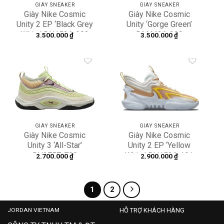
GIÀY SNEAKER
GIÀY SNEAKER
Giày Nike Cosmic
Giày Nike Cosmic
Unity 2 EP ‘Black Grey
Unity ‘Gorge Green’
White’ DH1536-003
DM4426-300
3.500.000
₫
3.500.000
₫
Add to
Add to
wishlist
wishlist
GIÀY SNEAKER
GIÀY SNEAKER
Giày Nike Cosmic
Giày Nike Cosmic
Unity 3 ‘All-Star’
Unity 2 EP ‘Yellow
DV2757-700
White’ DH1536-101
2.700.000
₫
2.900.000
₫
1
2
JORDAN VIETNAM
HỖ TRỢ KHÁCH HÀNG