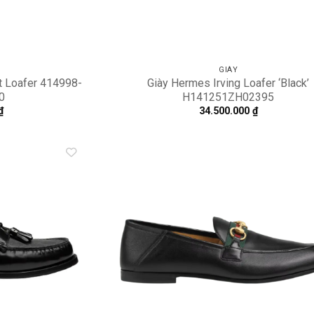
GIÀY
t Loafer 414998-
Giày Hermes Irving Loafer ‘Black’
0
H141251ZH02395
₫
34.500.000
₫
Add to
A
wishlist
wi