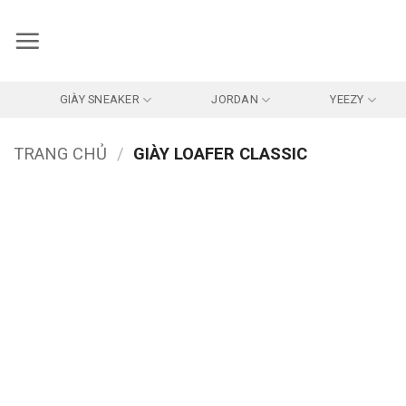
Bỏ
qua
nội
dung
GIÀY SNEAKER
JORDAN
YEEZY
TRANG CHỦ
/
GIÀY LOAFER CLASSIC