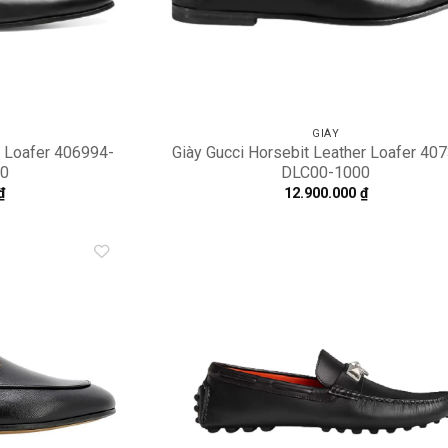
GIÀY
r Loafer 406994-
Giày Gucci Horsebit Leather Loafer ‎40
0
DLC00-1000
₫
12.900.000
₫
Add to
A
wishlist
wi