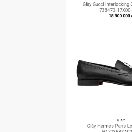
Giày Gucci Interlocking G
738470-17X00
18.900.000
GIÀY
Giày Hermes Paris Loa
H172368ZA02