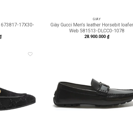
GIÀY
ck 673817-17X30-
Giày Gucci Men’s leather Horsebit loafer
Web 581513-DLCC0-1078
₫
28.900.000
₫
Add to
A
wishlist
wi