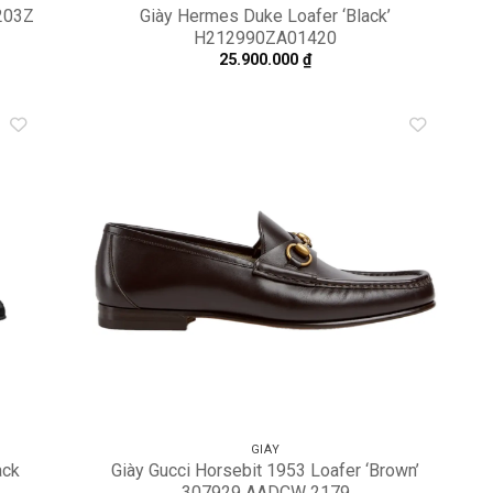
203Z
Giày Hermes Duke Loafer ‘Black’
H212990ZA01420
25.900.000
₫
dd to
Add to
shlist
wishlist
GIÀY
ack
Giày Gucci Horsebit 1953 Loafer ‘Brown’
307929 AADCW 2179