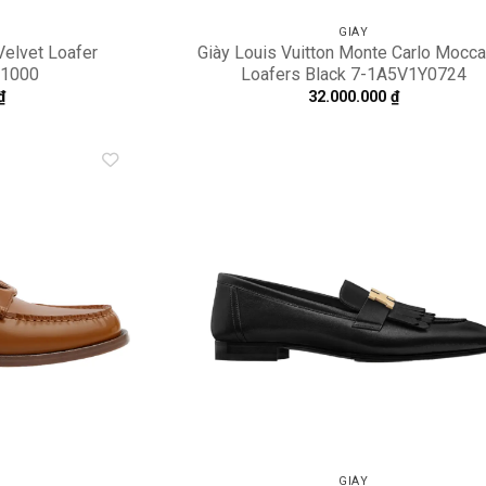
GIÀY
Velvet Loafer
Giày Louis Vuitton Monte Carlo Mocca
-1000
Loafers Black 7-1A5V1Y0724
₫
32.000.000
₫
Add to
A
wishlist
wi
GIÀY