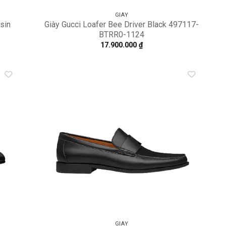
GIÀY
sin
Giày Gucci Loafer Bee Driver Black 497117-
BTRR0-1124
17.900.000
₫
dd to
Add to
shlist
wishlist
GIÀY