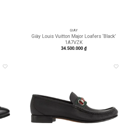
GIÀY
Giày Louis Vuitton Major Loafers ‘Black’
1A7VZK
34.500.000
₫
dd to
Add to
shlist
wishlist