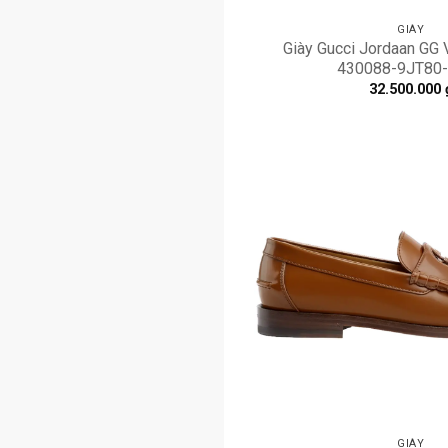
GIÀY
Giày Gucci Jordaan GG 
‎430088-9JT80
32.500.000
GIÀY