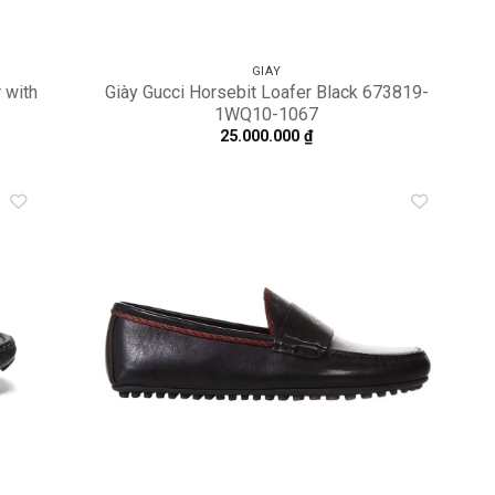
GIÀY
 with
Giày Gucci Horsebit Loafer Black 673819-
1WQ10-1067
25.000.000
₫
dd to
Add to
shlist
wishlist