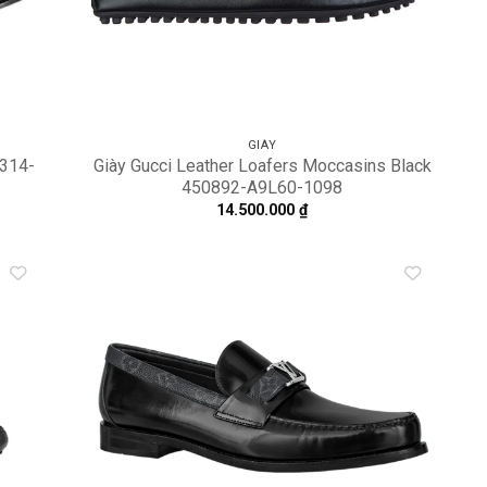
GIÀY
7314-
Giày Gucci Leather Loafers Moccasins Black
450892-A9L60-1098
14.500.000
₫
dd to
Add to
shlist
wishlist