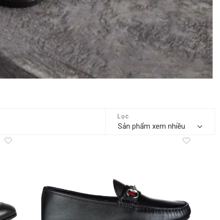
Lọc
dd to
Add to
shlist
wishlist