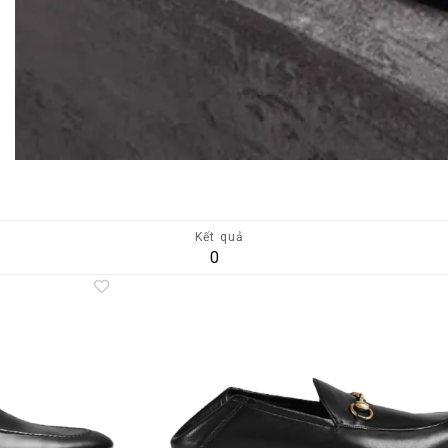
Kết quả
0
Add to
A
wishlist
wi