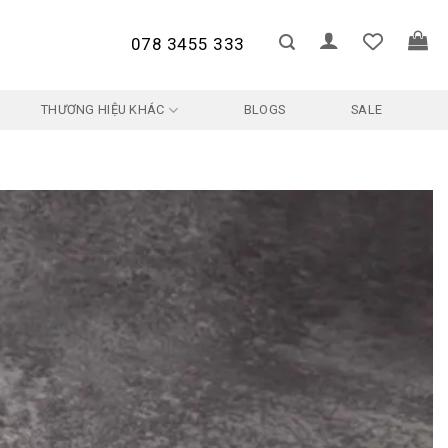
078 3455 333
THƯƠNG HIỆU KHÁC
BLOGS
SALE