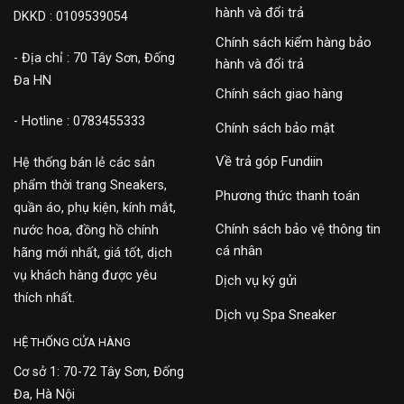
hành và đổi trả
DKKD : 0109539054
Chính sách kiểm hàng bảo
- Địa chỉ : 70 Tây Sơn, Đống
hành và đổi trả
Đa HN
Chính sách giao hàng
- Hotline : 0783455333
Chính sách bảo mật
Về trả góp Fundiin
Hệ thống bán lẻ các sản
phẩm thời trang Sneakers,
Phương thức thanh toán
quần áo, phụ kiện, kính mắt,
Chính sách bảo vệ thông tin
nước hoa, đồng hồ chính
cá nhân
hãng mới nhất, giá tốt, dịch
vụ khách hàng được yêu
Dịch vụ ký gửi
thích nhất.
Dịch vụ Spa Sneaker
HỆ THỐNG CỬA HÀNG
Cơ sở 1: 70-72 Tây Sơn, Đống
Đa, Hà Nội