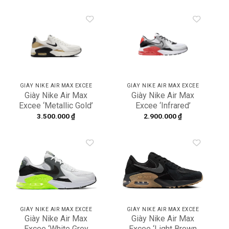
Add to
Add to
wishlist
wishlist
GIÀY NIKE AIR MAX EXCEE
GIÀY NIKE AIR MAX EXCEE
Giày Nike Air Max
Giày Nike Air Max
Excee ‘Metallic Gold’
Excee ‘Infrared’
DZ2619-001
CD4165-116
3.500.000
₫
2.900.000
₫
Add to
Add to
wishlist
wishlist
GIÀY NIKE AIR MAX EXCEE
GIÀY NIKE AIR MAX EXCEE
Giày Nike Air Max
Giày Nike Air Max
Excee ‘White Grey
Excee ‘Light Brown