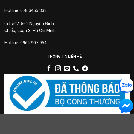
Hotline: 078 3455 333
Cơ sở 2: 561 Nguyễn Đình
Chiểu, quận 3, Hồ Chí Minh
Hotline: 0964 907 954
THÔNG TIN LIÊN HỆ