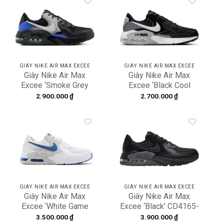
Add to
Add to
wishlist
wishlist
GIÀY NIKE AIR MAX EXCEE
GIÀY NIKE AIR MAX EXCEE
Giày Nike Air Max
Giày Nike Air Max
Excee ‘Smoke Grey
Excee ‘Black Cool
Racer Blue’ FZ5486-
Grey’ FN7304-001
2.900.000
₫
2.700.000
₫
001
Add to
Add to
wishlist
wishlist
GIÀY NIKE AIR MAX EXCEE
GIÀY NIKE AIR MAX EXCEE
Giày Nike Air Max
Giày Nike Air Max
Excee ‘White Game
Excee ‘Black’ CD4165-
Royal’ CD4165-112
003
3.500.000
₫
3.900.000
₫