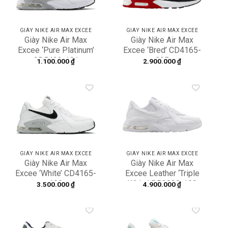
GIÀY NIKE AIR MAX EXCEE
GIÀY NIKE AIR MAX EXCEE
Giày Nike Air Max
Giày Nike Air Max
Excee ‘Pure Platinum’
Excee ‘Bred’ CD4165-
CD5432-101
005
1.100.000
₫
2.900.000
₫
Add to
Add to
wishlist
wishlist
GIÀY NIKE AIR MAX EXCEE
GIÀY NIKE AIR MAX EXCEE
Giày Nike Air Max
Giày Nike Air Max
Excee ‘White’ CD4165-
Excee Leather ‘Triple
100
White’ DB2839-100
3.500.000
₫
4.900.000
₫