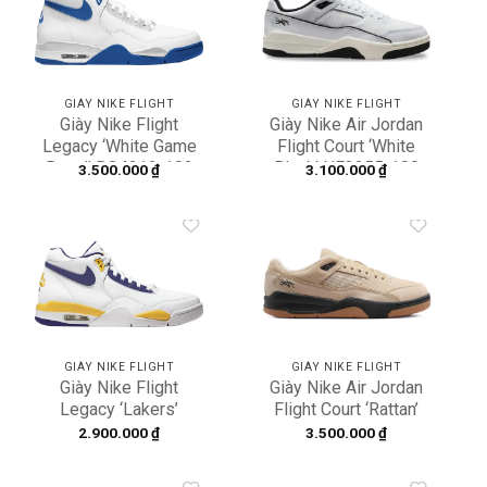
Add to
Add to
wishlist
wishlist
GIÀY NIKE FLIGHT
GIÀY NIKE FLIGHT
Giày Nike Flight
Giày Nike Air Jordan
Legacy ‘White Game
Flight Court ‘White
Royal’ BQ4212-103
Black’ HF3255-100
3.500.000
₫
3.100.000
₫
Add to
Add to
wishlist
wishlist
GIÀY NIKE FLIGHT
GIÀY NIKE FLIGHT
Giày Nike Flight
Giày Nike Air Jordan
Legacy ‘Lakers’
Flight Court ‘Rattan’
BQ4212-102
HF3255-200
2.900.000
₫
3.500.000
₫