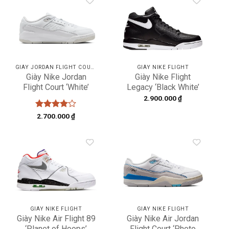
Add to
Add to
wishlist
wishlist
GIÀY JORDAN FLIGHT COURT
GIÀY NIKE FLIGHT
Giày Nike Jordan
Giày Nike Flight
Flight Court ‘White’
Legacy ‘Black White’
HF3255-105
BQ4212-002
2.900.000
₫
Được
2.700.000
₫
xếp hạng
4
5 sao
Add to
Add to
wishlist
wishlist
GIÀY NIKE FLIGHT
GIÀY NIKE FLIGHT
Giày Nike Air Flight 89
Giày Nike Air Jordan
‘Planet of Hoops’
Flight Court ‘Photo