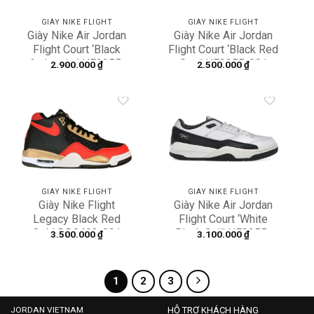
GIÀY NIKE FLIGHT
GIÀY NIKE FLIGHT
Giày Nike Air Jordan
Giày Nike Air Jordan
Flight Court ‘Black
Flight Court ‘Black Red
Anthracite’ HF3255-
Gum’ HF3255-001
2.900.000
₫
2.500.000
₫
010
Add to
Add to
wishlist
wishlist
GIÀY NIKE FLIGHT
GIÀY NIKE FLIGHT
Giày Nike Flight
Giày Nike Air Jordan
Legacy Black Red
Flight Court ‘White
Gold DD8493-091
Black Sail’ HF3255-
3.500.000
₫
3.100.000
₫
112
1
2
3
JORDAN VIETNAM
HỖ TRỢ KHÁCH HÀNG