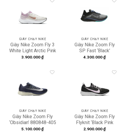
Add to
Add to
wishlist
wishlist
GIÀY CHẠY NIKE
GIÀY CHẠY NIKE
Giày Nike Zoom Fly 3
Giày Nike Zoom Fly
White Light Arctic Pink
SP Fast ‘Black’
Bronze AT8241-103
BV0389-001
3.900.000
₫
4.300.000
₫
Add to
Add to
wishlist
wishlist
GIÀY CHẠY NIKE
GIÀY CHẠY NIKE
Giày Nike Zoom Fly
Giày Nike Zoom Fly
‘Obsidian’ 880848-405
Flyknit ‘Black Pink
Foam’ AR4562-001
5.100.000
₫
2.900.000
₫