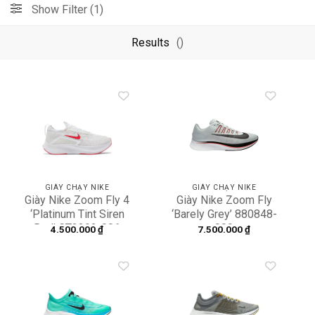
Show Filter (1)
Results
()
Add to
Add to
wishlist
wishlist
GIÀY CHẠY NIKE
GIÀY CHẠY NIKE
Giày Nike Zoom Fly 4
Giày Nike Zoom Fly
‘Platinum Tint Siren
‘Barely Grey’ 880848-
Red’ CT2392-006
009
4.500.000
₫
7.500.000
₫
Add to
Add to
wishlist
wishlist