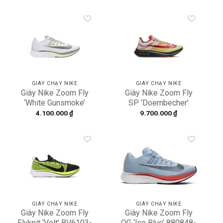
Add to
Add to
wishlist
wishlist
GIÀY CHẠY NIKE
GIÀY CHẠY NIKE
Giày Nike Zoom Fly
Giày Nike Zoom Fly
‘White Gunsmoke’
SP ‘Doernbecher’
897821-101
2018 BV8734-100
4.100.000
₫
9.700.000
₫
Add to
Add to
wishlist
wishlist
GIÀY CHẠY NIKE
GIÀY CHẠY NIKE
Giày Nike Zoom Fly
Giày Nike Zoom Fly
Flyknit ‘Volt’ BV6103-
OG ‘Ice Blue’ 880848-