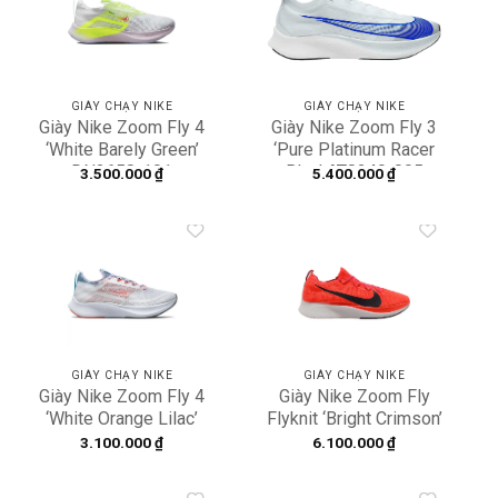
Add to
Add to
wishlist
wishlist
GIÀY CHẠY NIKE
GIÀY CHẠY NIKE
Giày Nike Zoom Fly 4
Giày Nike Zoom Fly 3
‘White Barely Green’
‘Pure Platinum Racer
DN2658-101
Blue’ AT8240-005
3.500.000
₫
5.400.000
₫
Add to
Add to
wishlist
wishlist
GIÀY CHẠY NIKE
GIÀY CHẠY NIKE
Giày Nike Zoom Fly 4
Giày Nike Zoom Fly
‘White Orange Lilac’
Flyknit ‘Bright Crimson’
CT2401-100
AR4561-600
3.100.000
₫
6.100.000
₫