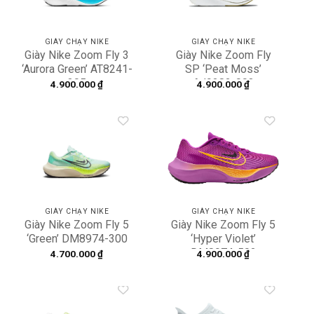
GIÀY CHẠY NIKE
GIÀY CHẠY NIKE
Giày Nike Zoom Fly 3
Giày Nike Zoom Fly
‘Aurora Green’ AT8241-
SP ‘Peat Moss’
305
AJ9282-003
4.900.000
₫
4.900.000
₫
Add to
Add to
wishlist
wishlist
GIÀY CHẠY NIKE
GIÀY CHẠY NIKE
Giày Nike Zoom Fly 5
Giày Nike Zoom Fly 5
‘Green’ DM8974-300
‘Hyper Violet’
DM8974-502
4.700.000
₫
4.900.000
₫