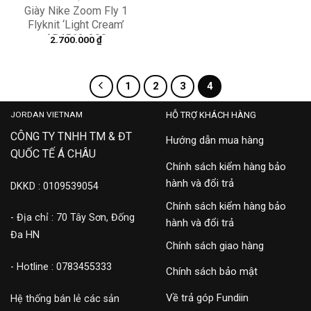
Giày Nike Zoom Fly 1
Flyknit ‘Light Cream’
AR4562-200
2.700.000
₫
1
2
3
4
JORDAN VIETNAM
HỖ TRỢ KHÁCH HÀNG
CÔNG TY TNHH TM & ĐT
Hướng dẫn mua hàng
QUỐC TẾ Á CHÂU
Chính sách kiểm hàng bảo
hành và đổi trả
DKKD : 0109539054
Chính sách kiểm hàng bảo
- Địa chỉ : 70 Tây Sơn, Đống
hành và đổi trả
Đa HN
Chính sách giao hàng
- Hotline : 0783455333
Chính sách bảo mật
Về trả góp Fundiin
Hệ thống bán lẻ các sản