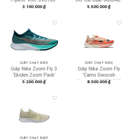
002
401
3.100.000
₫
5.500.000
₫
Add to
Add to
wishlist
wishlist
GIÀY CHẠY NIKE
GIÀY CHẠY NIKE
Giày Nike Zoom Fly 3
Giày Nike Zoom Fly
‘Ekiden Zoom Pack’
‘Camo Swoosh
CD4570-300
Orange’ AV8074-800
5.200.000
₫
8.300.000
₫
Add to
wishlist
GIÀY CHẠY NIKE