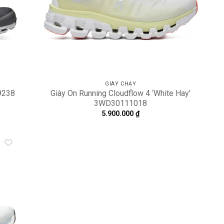
GIÀY CHẠY
99238
Giày On Running Cloudflow 4 ‘White Hay’
3WD30111018
5.900.000
₫
dd to
shlist