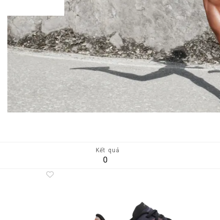
Kết quả
0
Add to
A
wishlist
wi