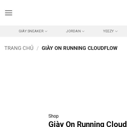
Bỏ
qua
nội
dung
GIÀY SNEAKER
JORDAN
YEEZY
TRANG CHỦ
/
GIÀY ON RUNNING CLOUDFLOW
Shop
Giày On Running Clou