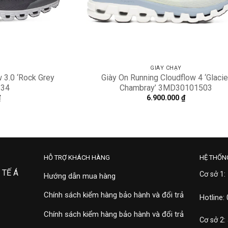
GIÀY CHẠY
 3.0 ‘Rock Grey
Giày On Running Cloudflow 4 ‘Glacie
234
Chambray’ 3MD30101503
₫
6.900.000
₫
HỖ TRỢ KHÁCH HÀNG
HỆ THỐN
 TẾ Á
Cơ sở 1:
Hướng dẫn mua hàng
Chính sách kiểm hàng bảo hành và đổi trả
Hotline:
Chính sách kiểm hàng bảo hành và đổi trả
Cơ sở 2: