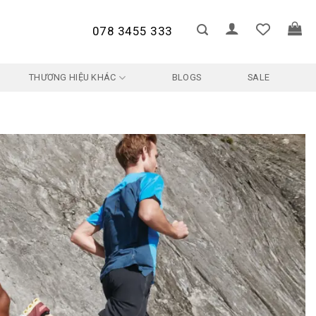
078 3455 333
THƯƠNG HIỆU KHÁC
BLOGS
SALE