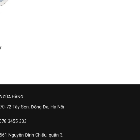
r
G CỬA HÀNG
 70-72 Tây Sơn, Đống Đa, Hà Nội
 078 3455 333
 561 Nguyễn Đình Chiểu, quận 3,