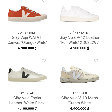
Add to
Add to
wishlist
wishlist
GIÀY SNEAKER
GIÀY SNEAKER
Giày Veja WATA II
Giày Veja V-12 Leather
Canvas ‘Orange/White’
‘Full White’ XD022297
PL0103513
4.900.000
₫
4.900.000
₫
Add to
Add to
wishlist
wishlist
GIÀY SNEAKER
GIÀY SNEAKER
Giày Veja Esplar
Giày Veja V-10 Mesh
Leather ‘White Black’
‘Cream White’
EO0200005
VX1603469A
4.100.000
₫
4.900.000
₫