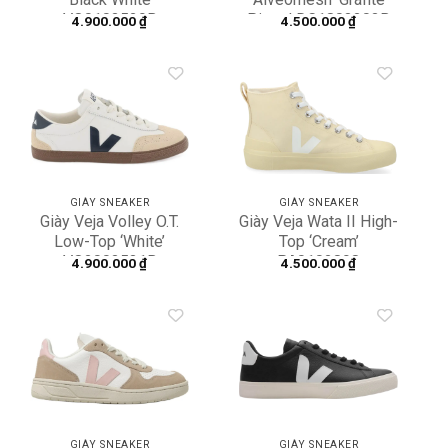
VO0103529B
Pierre’ DC1803203B
4.900.000
₫
4.500.000
₫
Add to
Add to
wishlist
wishlist
GIÀY SNEAKER
GIÀY SNEAKER
Giày Veja Volley O.T.
Giày Veja Wata II High-
Low-Top ‘White’
Top ‘Cream’
VO2003531B
PA0102898
4.900.000
₫
4.500.000
₫
Add to
Add to
wishlist
wishlist
GIÀY SNEAKER
GIÀY SNEAKER