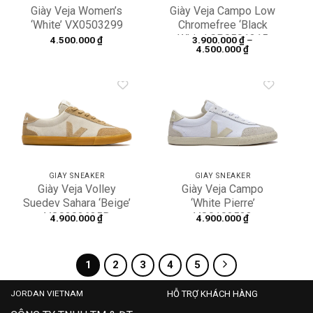
Giày Veja Women’s
Giày Veja Campo Low
‘White’ VX0503299
Chromefree ‘Black
White’ CP0501215
4.500.000
₫
3.900.000
₫
–
Khoảng
4.500.000
₫
giá:
từ
3.900.000 ₫
đến
4.500.000 ₫
Add to
Add to
wishlist
wishlist
GIÀY SNEAKER
GIÀY SNEAKER
Giày Veja Volley
Giày Veja Campo
Suedev Sahara ‘Beige’
‘White Pierre’
VO0303635B
VO0103523
4.900.000
₫
4.900.000
₫
1
2
3
4
5
JORDAN VIETNAM
HỖ TRỢ KHÁCH HÀNG