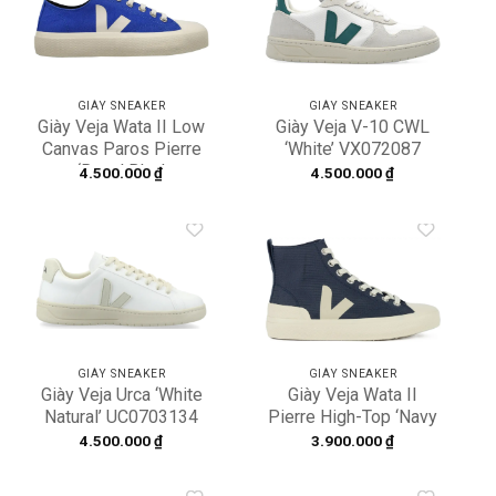
Add to
Add to
wishlist
wishlist
GIÀY SNEAKER
GIÀY SNEAKER
Giày Veja Wata II Low
Giày Veja V-10 CWL
Canvas Paros Pierre
‘White’ VX072087
‘Royal Blue’
4.500.000
₫
4.500.000
₫
PL0103166A
Add to
Add to
wishlist
wishlist
GIÀY SNEAKER
GIÀY SNEAKER
Giày Veja Urca ‘White
Giày Veja Wata II
Natural’ UC0703134
Pierre High-Top ‘Navy
Blue’ PA1903196
4.500.000
₫
3.900.000
₫