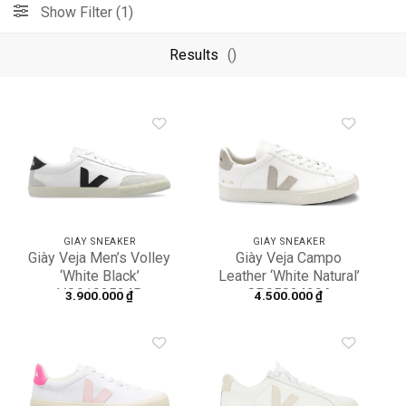
Show Filter (1)
Results
()
Add to
Add to
wishlist
wishlist
GIÀY SNEAKER
GIÀY SNEAKER
Giày Veja Men’s Volley
Giày Veja Campo
‘White Black’
Leather ‘White Natural’
VO0103524B
CP0502429A
3.900.000
₫
4.500.000
₫
Add to
Add to
wishlist
wishlist