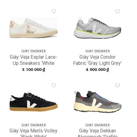
Add to
Add to
wishlist
wishlist
GIÀY SNEAKER
GIÀY SNEAKER
Giày Veja Esplar Lace-
Giày Veja Condor
Up Sneakers ‘White
Fabric ‘Gray Light Grey’
Gold’ EO0202490
UCL012569B
3.100.000
₫
4.900.000
₫
Add to
Add to
wishlist
wishlist
GIÀY SNEAKER
GIÀY SNEAKER
Giày Veja Men’s Volley
Giày Veja Dekkan
‘Black White’
Alveomesh ‘Grafite