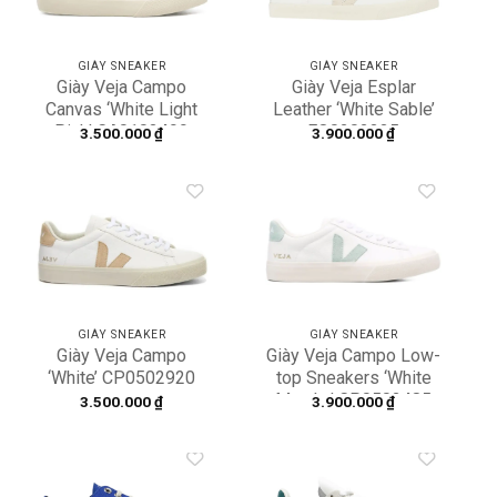
GIÀY SNEAKER
GIÀY SNEAKER
Giày Veja Campo
Giày Veja Esplar
Canvas ‘White Light
Leather ‘White Sable’
Pink’ CA0103499
EO0202335
3.500.000
₫
3.900.000
₫
Add to
Add to
wishlist
wishlist
GIÀY SNEAKER
GIÀY SNEAKER
Giày Veja Campo
Giày Veja Campo Low-
‘White’ CP0502920
top Sneakers ‘White
Matcha’ CP0502485
3.500.000
₫
3.900.000
₫