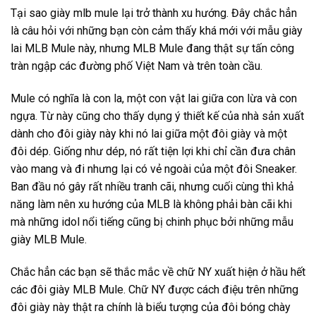
Tại sao giày mlb mule lại trở thành xu hướng. Đây chắc hẳn
là câu hỏi với những bạn còn cảm thấy khá mới với mẫu giày
lai MLB Mule này, nhưng MLB Mule đang thật sự tấn công
tràn ngập các đường phố Việt Nam và trên toàn cầu.
Mule có nghĩa là con la, một con vật lai giữa con lừa và con
ngựa. Từ này cũng cho thấy dụng ý thiết kế của nhà sản xuất
dành cho đôi giày này khi nó lai giữa một đôi giày và một
đôi dép. Giống như dép, nó rất tiện lợi khi chỉ cần đưa chân
vào mang và đi nhưng lại có vẻ ngoài của một đôi Sneaker.
Ban đầu nó gây rất nhiều tranh cãi, nhưng cuối cùng thì khả
năng làm nên xu hướng của MLB là không phải bàn cãi khi
mà những idol nổi tiếng cũng bị chinh phục bởi những mẫu
giày MLB Mule.
Chắc hẳn các bạn sẽ thắc mắc về chữ NY xuất hiện ở hầu hết
các đôi giày MLB Mule. Chữ NY được cách điệu trên những
đôi giày này thật ra chính là biểu tượng của đôi bóng chày