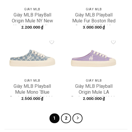
GIÀY MLB
GIÀY MLB
Giày MLB PlayBall
Giày MLB Playball
Origin Mule NY New
Mule Fur Boston Red
York Yankees Mint
Sox 3AMUUD316-
2.200.000
₫
3.000.000
₫
32SHS1111-50T
43PKS
Add to
Add to
wishlist
wishlist
GIÀY MLB
GIÀY MLB
Giày MLB Playball
Giày MLB Playball
Mule Mono ‘Blue
Origin Mule LA
Denim’ 32SHSD1111-
Dodgers 32SHS1111-
2.500.000
₫
2.000.000
₫
50U
07V
1
2