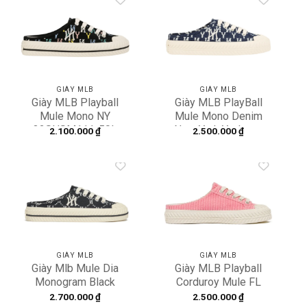
Add to
Add to
wishlist
wishlist
GIÀY MLB
GIÀY MLB
Giày MLB Playball
Giày MLB PlayBall
Mule Mono NY
Mule Mono Denim
32SHSM111-50L
New York Yankees
2.100.000
₫
2.500.000
₫
32SHSD111-50N
Add to
Add to
wishlist
wishlist
GIÀY MLB
GIÀY MLB
Giày Mlb Mule Dia
Giày MLB Playball
Monogram Black
Corduroy Mule FL
White 3AMUMDA2N-
Philadelphia Philles
2.700.000
₫
2.500.000
₫