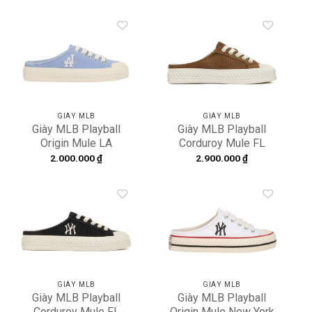
50BKS
3AMUUD116-10PKS
Add to
Add to
wishlist
wishlist
GIÀY MLB
GIÀY MLB
Giày MLB Playball
Giày MLB Playball
Origin Mule LA
Corduroy Mule FL
Dodgers BLue
Boston Red Sox
2.000.000
₫
2.900.000
₫
32SHS1111-07S
3AMUUD116-43BRS
Add to
Add to
wishlist
wishlist
GIÀY MLB
GIÀY MLB
Giày MLB Playball
Giày MLB Playball
Corduroy Mule FL
Origin Mule New York