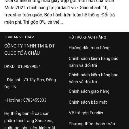
Mua Online những mẫu giày đạp gót mới nhất của MLB
Mule 2021 chính hãng tại jordan1.vn - Giao nhanh 1h,
freeship toàn quốc. Bảo hành trên toàn hệ thống. Đổi trả
miễn phí. Trả góp 0%, cà thẻ ...
JORDAN VIETNAM
HỖ TRỢ KHÁCH HÀNG
CÔNG TY TNHH TM & ĐT
Hướng dẫn mua hàng
QUỐC TẾ Á CHÂU
Chính sách kiểm hàng bảo
hành và đổi trả
DKKD : 0109539054
Chính sách kiểm hàng bảo
- Địa chỉ : 70 Tây Sơn, Đống
hành và đổi trả
Đa HN
Chính sách giao hàng
- Hotline : 0783455333
Chính sách bảo mật
Về trả góp Fundiin
Hệ thống bán lẻ các sản
phẩm thời trang Sneakers,
Phương thức thanh toán
quần áo, phụ kiện, kính mắt,