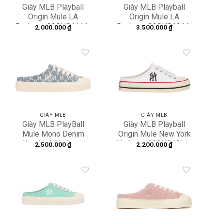
Giày MLB Playball
Giày MLB Playball
Origin Mule LA
Origin Mule LA
Dodgers 32SHS1111-
Dodgers 32SHS1011-
2.000.000
₫
3.500.000
₫
07P
07D
Add to
Add to
wishlist
wishlist
GIÀY MLB
GIÀY MLB
Giày MLB PlayBall
Giày MLB Playball
Mule Mono Denim
Origin Mule New York
New York Yankees
Yankees 32SHS1011-
2.500.000
₫
2.200.000
₫
32SHSD111-50U
50W
Add to
Add to
wishlist
wishlist