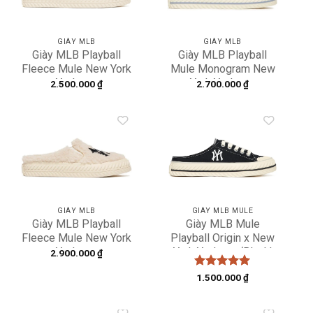
GIÀY MLB
GIÀY MLB
Giày MLB Playball
Giày MLB Playball
Fleece Mule New York
Mule Monogram New
Yankees
York Yankees
2.500.000
₫
2.700.000
₫
3AMUUD216-50BKS
3AMUM212N-50BLL
Add to
Add to
wishlist
wishlist
GIÀY MLB
GIÀY MLB MULE
Giày MLB Playball
Giày MLB Mule
Fleece Mule New York
Playball Origin x New
Yankees
York Yankees ‘Black’
2.900.000
₫
3AMUUD216-50CRS
3AMUUA11N-50BKS
Được xếp
1.500.000
₫
hạng
5
5
sao