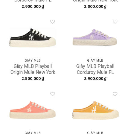
New York Yankees
Yankees 32SHS1111-
2.900.000
₫
2.000.000
₫
3AMUUD116-50BKS
50W
Add to
Add to
wishlist
wishlist
GIÀY MLB
GIÀY MLB
Giày MLB Playball
Giày MLB Playball
Origin Mule New York
Corduroy Mule FL
Yankees Black
New York Yankees
2.500.000
₫
2.900.000
₫
32SHS1011-50L
3AMUUD116-07LDL
Add to
Add to
wishlist
wishlist
GIÀY MLB
GIÀY MLB