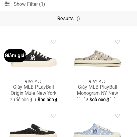
Show Filter (1)
Results
()
Giảm giá!
Add to
Add to
wishlist
wishlist
GIÀY MLB
GIÀY MLB
Giày MLB PLayBall
Giày MLB PlayBall
Origin Mule New York
Monogram NY New
Yankees ‘Black’
York Yankees Mule
Giá
Giá
2.100.000
₫
1.500.000
₫
2.500.000
₫
gốc
hiện
32SHS1111-50L
3AMUM212N-50BGD
là:
tại
2.100.000 ₫.
là:
1.500.000 ₫.
Add to
Add to
wishlist
wishlist