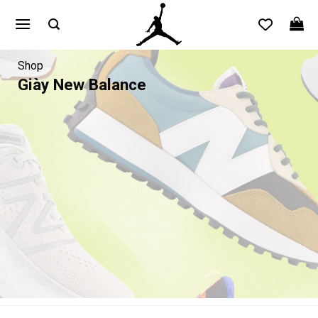
Bỏ
qua
nội
dung
Shop
Giày New Balance