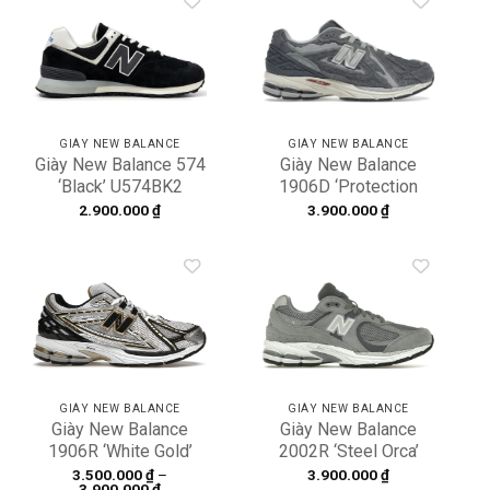
Add to
Add to
wishlist
wishlist
GIÀY NEW BALANCE
GIÀY NEW BALANCE
Giày New Balance 574
Giày New Balance
‘Black’ U574BK2
1906D ‘Protection
Pack – Castlerock’
2.900.000
₫
3.900.000
₫
M1906DA
Add to
Add to
wishlist
wishlist
GIÀY NEW BALANCE
GIÀY NEW BALANCE
Giày New Balance
Giày New Balance
1906R ‘White Gold’
2002R ‘Steel Orca’
M1906RA
M2002RST
3.500.000
₫
–
3.900.000
₫
Khoảng
3.900.000
₫