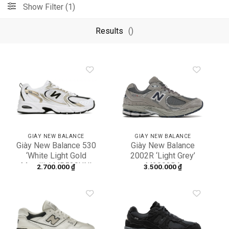
Show Filter (1)
Results
()
Add to
Add to
wishlist
wishlist
GIÀY NEW BALANCE
GIÀY NEW BALANCE
Giày New Balance 530
Giày New Balance
‘White Light Gold
2002R ‘Light Grey’
Metallic’ MR530UNI
M2002RA
2.700.000
₫
3.500.000
₫
Add to
Add to
wishlist
wishlist