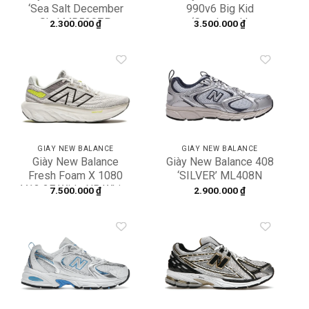
‘Sea Salt December
990v6 Big Kid
Sky’ MR530ZP
‘Castlerock’
2.300.000
₫
3.500.000
₫
GC990GL6
Add to
Add to
wishlist
wishlist
GIÀY NEW BALANCE
GIÀY NEW BALANCE
Giày New Balance
Giày New Balance 408
Fresh Foam X 1080
‘SILVER’ ML408N
V13 2E Wide NB White
7.500.000
₫
2.900.000
₫
M1080I13
Add to
Add to
wishlist
wishlist