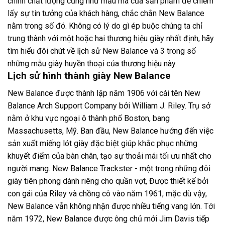
chính chất lượng cũng như mẫu mã của sản phẩm để chiếm
lấy sự tin tưởng của khách hàng, chắc chắn New Balance
nằm trong số đó. Không có lý do gì ép buộc chúng ta chỉ
trung thành với một hoặc hai thương hiệu giày nhất định, hãy
tìm hiểu đôi chút về lịch sử New Balance và 3 trong số
những mẫu giày huyền thoại của thương hiệu này.
Lịch sử hình thành giày New Balance
New Balance được thành lập năm 1906 với cái tên New
Balance Arch Support Company bởi William J. Riley. Trụ sở
nằm ở khu vực ngoại ô thành phố Boston, bang
Massachusetts, Mỹ. Ban đầu, New Balance hướng đến việc
sản xuất miếng lót giày đặc biệt giúp khắc phục những
khuyết điểm của bàn chân, tạo sự thoải mái tối ưu nhất cho
người mang. New Balance Trackster - một trong những đôi
giày tiên phong dành riêng cho quần vợt, Được thiết kế bởi
con gái của Riley và chồng cô vào năm 1961, mặc dù vậy,
New Balance vẫn không nhận được nhiều tiếng vang lớn. Tới
năm 1972, New Balance được ông chủ mới Jim Davis tiếp