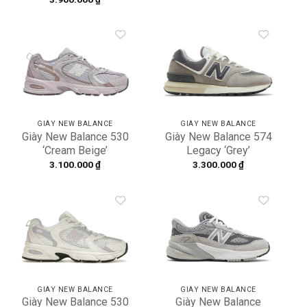
giá:
từ
3.500.000 ₫
đến
3.900.000 ₫
Add to
Add to
wishlist
wishlist
GIÀY NEW BALANCE
GIÀY NEW BALANCE
Giày New Balance 530
Giày New Balance 574
‘Cream Beige’
Legacy ‘Grey’
MR530KOB
U574LGT1
3.100.000
₫
3.300.000
₫
Add to
Add to
wishlist
wishlist
GIÀY NEW BALANCE
GIÀY NEW BALANCE
Giày New Balance 530
Giày New Balance