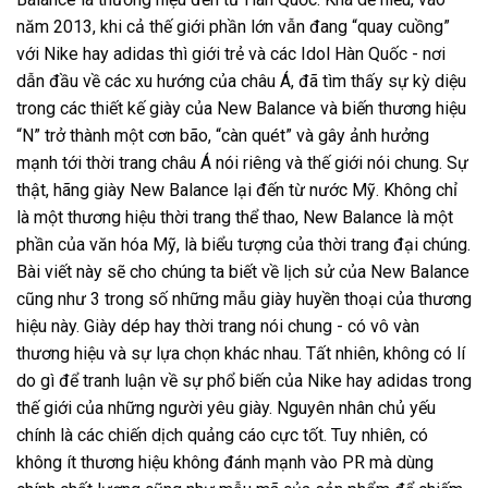
năm 2013, khi cả thế giới phần lớn vẫn đang “quay cuồng”
với Nike hay adidas thì giới trẻ và các Idol Hàn Quốc - nơi
dẫn đầu về các xu hướng của châu Á, đã tìm thấy sự kỳ diệu
trong các thiết kế giày của New Balance và biến thương hiệu
“N” trở thành một cơn bão, “càn quét” và gây ảnh hưởng
mạnh tới thời trang châu Á nói riêng và thế giới nói chung. Sự
thật, hãng giày New Balance lại đến từ nước Mỹ. Không chỉ
là một thương hiệu thời trang thể thao, New Balance là một
phần của văn hóa Mỹ, là biểu tượng của thời trang đại chúng.
Bài viết này sẽ cho chúng ta biết về lịch sử của New Balance
cũng như 3 trong số những mẫu giày huyền thoại của thương
hiệu này. Giày dép hay thời trang nói chung - có vô vàn
thương hiệu và sự lựa chọn khác nhau. Tất nhiên, không có lí
do gì để tranh luận về sự phổ biến của
Nike
hay
adidas
trong
thế giới của những người yêu giày. Nguyên nhân chủ yếu
chính là các chiến dịch quảng cáo cực tốt. Tuy nhiên, có
không ít thương hiệu không đánh mạnh vào PR mà dùng