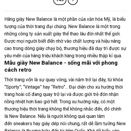
Hãng giày
New Balance
là một phần của văn hóa Mỹ, là biểu
tượng của thời trang đại chúng. New Balance là một trong
những công ty sản xuất giày thể thao lâu đời nhất thế giới.
Được mọi người biết đến nhờ vào chất lượng và hiệu nâng
cao trong dòng giày chạy bộ, thương hiệu đã duy trì được sự
yêu mến của hàng triệu khách hàng trong nhiều thập kỉ qua.
Mẫu giày New Balance - sống mãi với phong
cách retro
Thời trang vốn là sự quay vòng, vài năm trở lại đây, từ khóa
“Sporty”; “Vintage” hay “Retro”... Đại diện cho xu hướng thời
trang hoài cổ đang quay trở lại và được giới trẻ đón nhận
nồng nhiệt hơn bao giờ hết. Trong xu hướng này, có một
thương hiệu thời trang không thể không nhắc đến, đó chính
là New Balance. Nếu là người không quá quan tâm
đến
sneakers
hay giày dép nói chung, rất dễ lầm tưởng New
Balance là thương hiệu đến từ Hàn Quốc. Khá dễ hiểu, vào