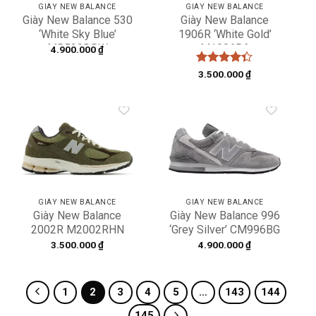
GIÀY NEW BALANCE
GIÀY NEW BALANCE
Giày New Balance 530
Giày New Balance
‘White Sky Blue’
1906R ‘White Gold’
MR530DRW
M1906RA
4.900.000
₫
Được xếp
3.500.000
₫
hạng
4.33
5 sao
Add to
Add to
wishlist
wishlist
GIÀY NEW BALANCE
GIÀY NEW BALANCE
Giày New Balance
Giày New Balance 996
2002R M2002RHN
‘Grey Silver’ CM996BG
3.500.000
₫
4.900.000
₫
1
2
3
4
5
…
143
144
145