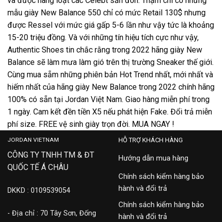
và được hàng loạt các Celebt săn đón. Thậm chí có những
mẫu giày New Balance 550 chỉ có mức Retail 130$ nhưng
được Ressel với mức giá gấp 5-6 lần như vậy tức là khoảng
15-20 triệu đồng. Và với những tín hiệu tích cực như vậy,
Authentic Shoes tin chắc rằng trong 2022 hãng giày New
Balance sẽ làm mưa làm gió trên thị trường Sneaker thế giới.
Cùng mua sẵm những phiên bản Hot Trend nhất, mới nhất và
hiếm nhất của hãng giày New Balance trong 2022 chính hãng
100% có sẵn tại
Jordan Việt Nam
. Giao hàng miễn phí trong
1 ngày. Cam kết đền tiền X5 nếu phát hiện Fake. Đổi trả miễn
phí size. FREE vệ sinh giày trọn đời. MUA NGAY !
JORDAN VIETNAM
HỖ TRỢ KHÁCH HÀNG
CÔNG TY TNHH TM & ĐT
Hướng dẫn mua hàng
QUỐC TẾ Á CHÂU
Chính sách kiểm hàng bảo
hành và đổi trả
DKKD : 0109539054
Chính sách kiểm hàng bảo
- Địa chỉ : 70 Tây Sơn, Đống
hành và đổi trả