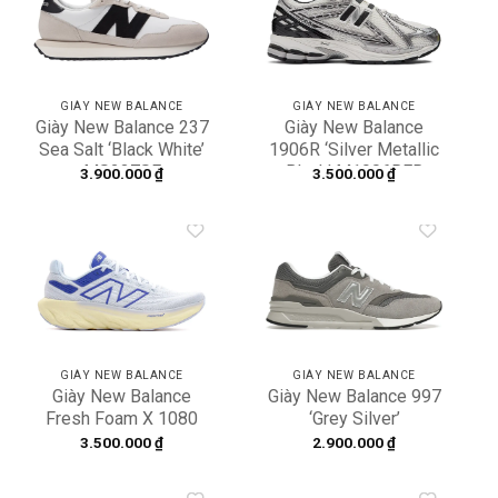
Add to
Add to
wishlist
wishlist
GIÀY NEW BALANCE
GIÀY NEW BALANCE
Giày New Balance 237
Giày New Balance
Sea Salt ‘Black White’
1906R ‘Silver Metallic
MS237SF
Black’ M1906RER
3.900.000
₫
3.500.000
₫
Add to
Add to
wishlist
wishlist
GIÀY NEW BALANCE
GIÀY NEW BALANCE
Giày New Balance
Giày New Balance 997
Fresh Foam X 1080
‘Grey Silver’
V13 D Wide NB Blue
CM997HCA
3.500.000
₫
2.900.000
₫
Beige W1080D13