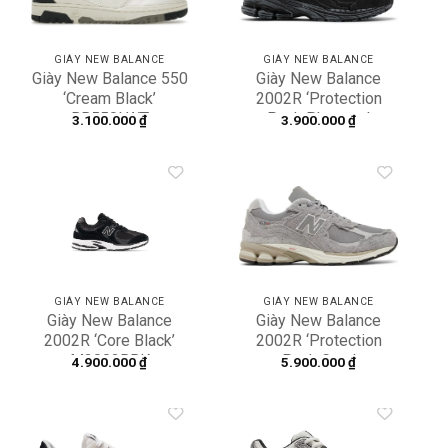
GIÀY NEW BALANCE
GIÀY NEW BALANCE
Giày New Balance 550
Giày New Balance
‘Cream Black’
2002R ‘Protection
BB550LWT
Pack Phantom’
3.100.000
₫
3.900.000
₫
M2002RDB
Add to
Add to
wishlist
wishlist
GIÀY NEW BALANCE
GIÀY NEW BALANCE
Giày New Balance
Giày New Balance
2002R ‘Core Black’
2002R ‘Protection
M2002RBK
Pack Grey’
4.900.000
₫
5.900.000
₫
M2002RDM