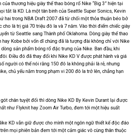
của thương hiệu giày thể thao bóng rổ Nike “Big 3” hiện tại
 tắt là KD. Là một tân binh của Seattle Super Sonics, Kevin
hứ hai trong NBA Draft 2007 đã từ chối một thỏa thuận béo bở
cho là trị giá 70 triệu đô la và 7 năm. Vào thời điểm chiếc giày
uyển từ Seattle sang Thành phố Oklahoma. Dòng giày thể thao
hay Kobe bởi vốn dĩ chúng đã là tượng đài không chỉ với Nike
ong dòng sản phẩm bóng rổ đặc trưng của Nike. Ban đầu, khi
đôi. Điều đó đã thay đổi khi Nike KD V được phát hành và giá
ố người có thể nói rằng 150 đô la không phải là rẻ, nhưng
ike, chủ yếu nằm trong phạm vi 200 đô la trở lên, chẳng hạn
ót chân tuyệt đối thì dòng Nike KD By Kevin Durant lại được
hất như Flyknit hay Zoom Air Turbo, đem tới một hiệu suất
n, Nike KD vẫn giữ được cho mình một ngôn ngữ thiết kế độc đáo
t trên mọi phiên bản đem tới một cảm giác vô cùng thân thuộc