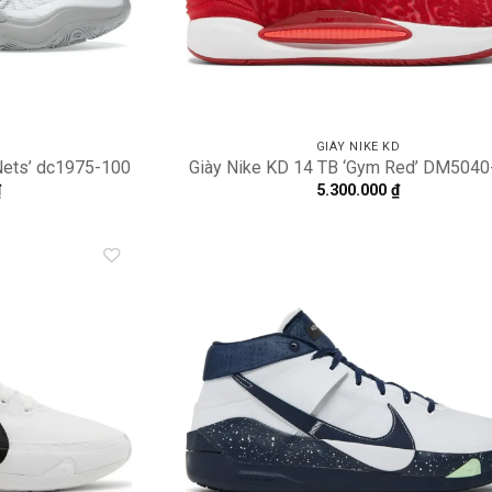
D
GIÀY NIKE KD
Nets’ dc1975-100
Giày Nike KD 14 TB ‘Gym Red’ DM5040
₫
5.300.000
₫
Add to
A
wishlist
wi