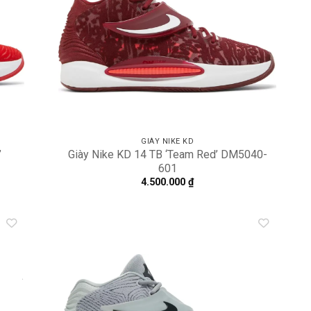
GIÀY NIKE KD
’
Giày Nike KD 14 TB ‘Team Red’ DM5040-
601
4.500.000
₫
dd to
Add to
shlist
wishlist