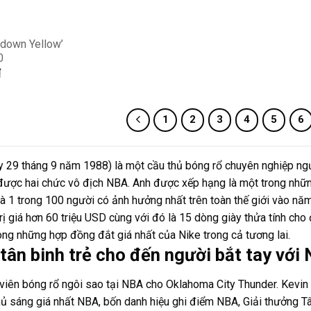
D
ndown Yellow’
0
₫
1
2
3
4
5
6
y 29 tháng 9 năm 1988) là một cầu thủ bóng rổ chuyên nghiệp ng
ược hai chức vô địch NBA. Anh được xếp hạng là một trong những 
à 1 trong 100 người có ảnh hưởng nhất trên toàn thế giới vào nă
 giá hơn 60 triệu USD cùng với đó là 15 dòng giày thửa tính cho đ
ong những hợp đồng đắt giá nhất của Nike trong cả tương lai.
 tân binh trẻ cho đến người bắt tay với 
viên bóng rổ ngôi sao tại NBA cho Oklahoma City Thunder. Kevin
hủ sáng giá nhất NBA, bốn danh hiệu ghi điểm NBA, Giải thưởng 