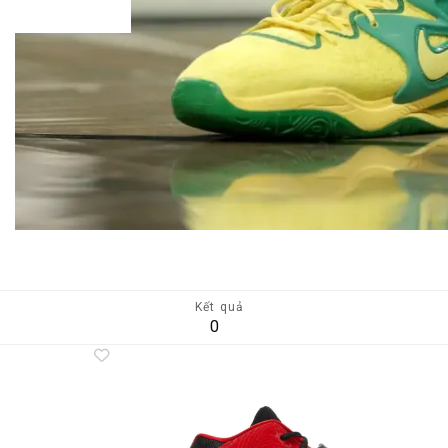
Kết quả
0
Add to
A
wishlist
wi