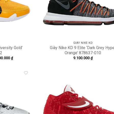
D
GIÀY NIKE KD
versity Gold’
Giày Nike KD 9 Elite ‘Dark Grey Hyp
2
Orange’ 878637-010
Khoảng
00.000
₫
9.100.000
₫
giá:
từ
7.300.000 ₫
đến
12.300.000 ₫
Add to
A
wishlist
wi