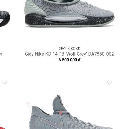
GIÀY NIKE KD
er
Giày Nike KD 14 TB ‘Wolf Grey’ DA7850-002
6.500.000
₫
dd to
Add to
shlist
wishlist