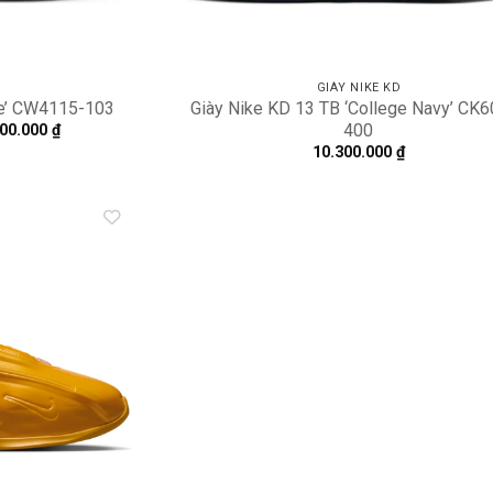
D
GIÀY NIKE KD
te’ CW4115-103
Giày Nike KD 13 TB ‘College Navy’ CK
400
Khoảng
900.000
₫
giá:
10.300.000
₫
từ
16.300.000 ₫
đến
27.900.000 ₫
Add to
wishlist