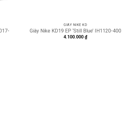
GIÀY NIKE KD
6017-
Giày Nike KD19 EP ‘Still Blue’ IH1120-400
4.100.000
₫