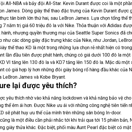
 All-NBA và bảy đội All-Star. Kevin Durant được coi là một phần 
 James. Dòng giày thể thao đặc trưng của Kevin Durant được gọi
hực tân binh lớn thứ hai, sau LeBron James. Lựa chọn tổng thể t
7 năm trị giá 60 triệu đô la với Nike. Thỏa thuận với Adidas được 
t hành, nhượng quyền thương mại của Seattle Super Sonics đã ch
như các dòng giày đặc trưng khác của Nike, như Jordan, LeBron 
 Giày thể thao KD là một trong những lựa chọn rẻ nhất hiện có tr
nt lần đầu tiên được phát hành, chúng có giá dưới 100 đô la một 
D VI tăng lên 130 đô la và KD7 tăng lên 150 đô la. Mặc dù một s
nt có giá hợp lý hơn những đôi giày bóng rổ hàng đầu khác của N
ủa LeBron James và Kobe Bryant.
ure lại được yêu thích?
c yêu thích nhờ vào khả năng lockdown và khả năng bảo vệ cho g
g thể êm ái hơn. Được Nike ưu ái với những công nghệ tiên tiến n
KD
sẽ phát huy ưu thế của mình trên những sân bóng In-door.
 cũng là một điều cần phải nhắc tới khi trải qua tới 15 phiên bả
ng giày thửa khác. Đặc biệt, phối màu Aunt Pearl đặc biệt có mặ