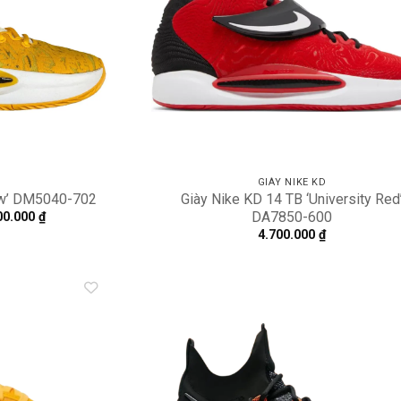
D
GIÀY NIKE KD
low’ DM5040-702
Giày Nike KD 14 TB ‘University Red
DA7850-600
Khoảng
00.000
₫
giá:
4.700.000
₫
từ
7.700.000 ₫
đến
11.500.000 ₫
Add to
A
wishlist
wi