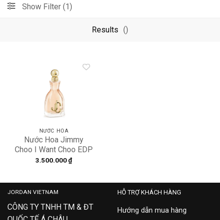
Show Filter (1)
Results
()
Add to
wishlist
NƯỚC HOA
Nước Hoa Jimmy
Choo I Want Choo EDP
3.500.000
₫
JORDAN VIETNAM
HỖ TRỢ KHÁCH HÀNG
CÔNG TY TNHH TM & ĐT
Hướng dẫn mua hàng
QUỐC TẾ Á CHÂU