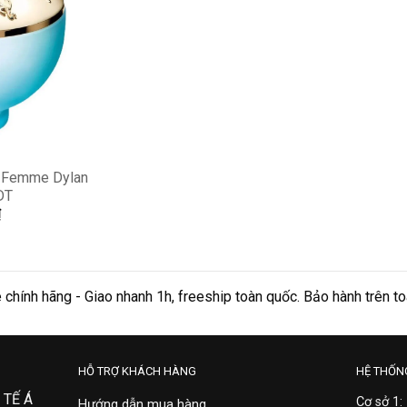
 Femme Dylan
DT
₫
ính hãng - Giao nhanh 1h, freeship toàn quốc. Bảo hành trên toàn 
HỖ TRỢ KHÁCH HÀNG
HỆ THỐN
 TẾ Á
Cơ sở 1:
Hướng dẫn mua hàng