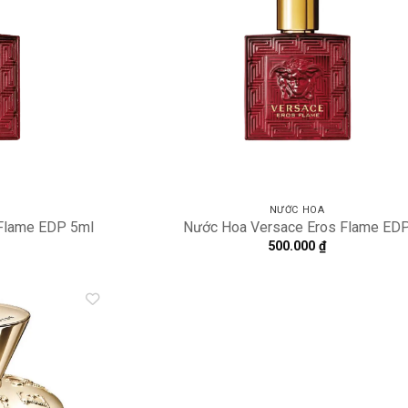
NƯỚC HOA
Flame EDP 5ml
Nước Hoa Versace Eros Flame ED
500.000
₫
Add to
wishlist