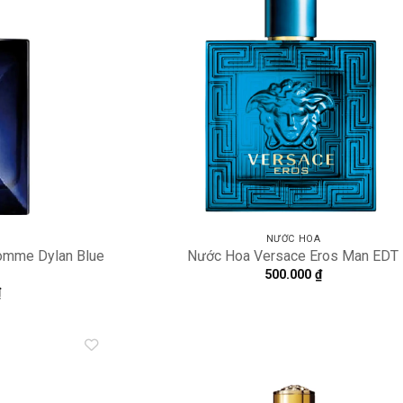
Add to
A
wishlist
wi
NƯỚC HOA
omme Dylan Blue
Nước Hoa Versace Eros Man EDT
500.000
₫
₫
Add to
A
wishlist
wi