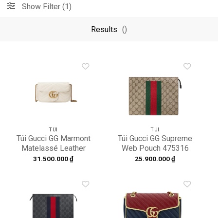
Show Filter (1)
Results
()
Add to
Add to
wishlist
wishlist
TÚI
TÚI
Túi Gucci GG Marmont
Túi Gucci GG Supreme
Matelassé Leather
Web Pouch 475316
Super Mini White
KHN4N 9791
31.500.000
₫
25.900.000
₫
Chevron Leather
476433-DTDCT-9022
Add to
Add to
wishlist
wishlist