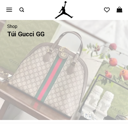
Bỏ
qua
nội
dung
Shop
Túi Gucci GG