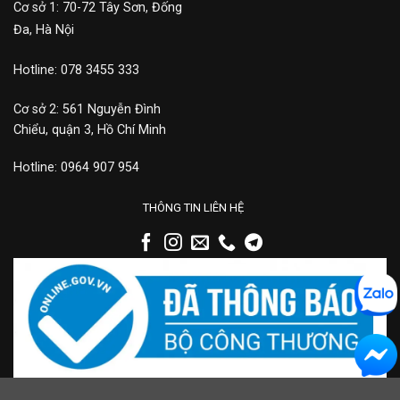
Cơ sở 1: 70-72 Tây Sơn, Đống
Đa, Hà Nội
Hotline: 078 3455 333
Cơ sở 2: 561 Nguyễn Đình
Chiểu, quận 3, Hồ Chí Minh
Hotline: 0964 907 954
THÔNG TIN LIÊN HỆ