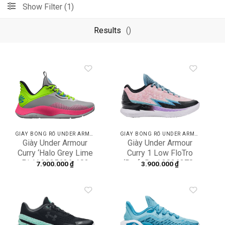
Show Filter (1)
Results
()
Add to
Add to
wishlist
wishlist
GIÀY BÓNG RỔ UNDER ARMOUR
GIÀY BÓNG RỔ UNDER ARMOUR
Giày Under Armour
Giày Under Armour
Curry ‘Halo Grey Lime
Curry 1 Low FloTro
Pink’ 3025636-102
‘Draft Day’ 3026278-
7.900.000
₫
3.900.000
₫
400
Add to
Add to
wishlist
wishlist