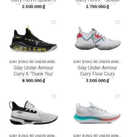
AP UA Black Gold
‘Red’ 3024719-601
2.500.000
₫
2.700.000
₫
3026275-001
Add to
Add to
wishlist
wishlist
GIÀY BÓNG RỔ UNDER ARMOUR
GIÀY BÓNG RỔ UNDER ARMOUR
Giày Under Armour
Giày Under Armour
Curry 6 ‘Thank You’
Curry Flow Cozy
3020612-006
‘White Daiquiri’
8.900.000
₫
3.500.000
₫
3025879-104
Add to
Add to
wishlist
wishlist
GIÀY BÓNG RỔ UNDER ARMOUR
GIÀY BÓNG RỔ UNDER ARMOUR