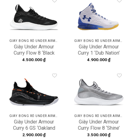
Add to
Add to
wishlist
wishlist
GIÀY BÓNG RỔ UNDER ARMOUR
GIÀY BÓNG RỔ UNDER ARMOUR
Giày Under Armour
Giày Under Armour
Curry Flow 8 ‘Black
Curry 1 ‘Dub Nation’
White’ 3023085-002
2021 3024397-100
4.500.000
₫
4.900.000
₫
Add to
Add to
wishlist
wishlist
GIÀY BÓNG RỔ UNDER ARMOUR
GIÀY BÓNG RỔ UNDER ARMOUR
Giày Under Armour
Giày Under Armour
Curry 6 GS ‘Oakland
Curry Flow 8 ‘Shine’
Sideshow’3020415-
3024031-100
2.900.000
₫
3.500.000
₫