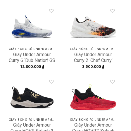
003
Add to
Add to
wishlist
wishlist
GIÀY BÓNG RỔ UNDER ARMOUR
GIÀY BÓNG RỔ UNDER ARMOUR
Giày Under Armour
Giày Under Armour
Curry 6 ‘Dub Nation’ GS
Curry 2 ‘Chef Curry’
3020415-103
3026277-100
12.000.000
₫
3.500.000
₫
Add to
Add to
wishlist
wishlist
GIÀY BÓNG RỔ UNDER ARMOUR
GIÀY BÓNG RỔ UNDER ARMOUR
Giày Under Armour
Giày Under Armour
Curry HOVR Splash 3
Curry HOVR™ Splash