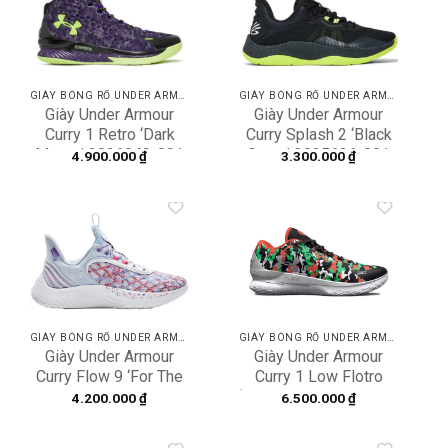
Add to
Add to
wishlist
wishlist
GIÀY BÓNG RỔ UNDER ARMOUR
GIÀY BÓNG RỔ UNDER ARMOUR
Giày Under Armour
Giày Under Armour
Curry 1 Retro ‘Dark
Curry Splash 2 ‘Black
Matter’ 3026049-001
Green’ 3025636-001
4.900.000
₫
3.300.000
₫
Add to
Add to
wishlist
wishlist
GIÀY BÓNG RỔ UNDER ARMOUR
GIÀY BÓNG RỔ UNDER ARMOUR
Giày Under Armour
Giày Under Armour
Curry Flow 9 ‘For The
Curry 1 Low Flotro
W’ GS 3025731-401
‘Curry Camp’ 3025632-
4.200.000
₫
6.500.000
₫
001