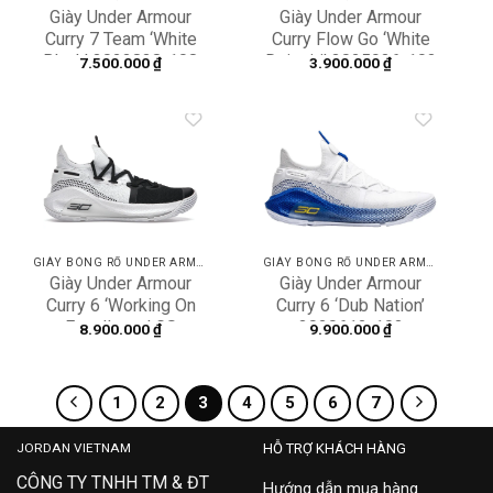
Giày Under Armour
Giày Under Armour
Curry 7 Team ‘White
Curry Flow Go ‘White
Black’ 3023838-108
Daiquiri’ 3025936-103
7.500.000
₫
3.900.000
₫
Add to
Add to
wishlist
wishlist
GIÀY BÓNG RỔ UNDER ARMOUR
GIÀY BÓNG RỔ UNDER ARMOUR
Giày Under Armour
Giày Under Armour
Curry 6 ‘Working On
Curry 6 ‘Dub Nation’
Excellence’ GS
3020612-103
8.900.000
₫
9.900.000
₫
3020415-101
1
2
3
4
5
6
7
JORDAN VIETNAM
HỖ TRỢ KHÁCH HÀNG
CÔNG TY TNHH TM & ĐT
Hướng dẫn mua hàng