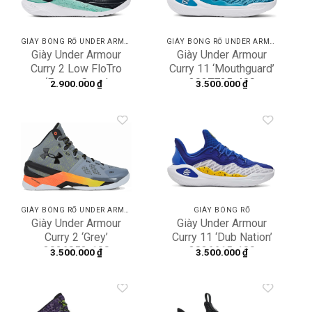
GIÀY BÓNG RỔ UNDER ARMOUR
GIÀY BÓNG RỔ UNDER ARMOUR
Giày Under Armour
Giày Under Armour
Curry 2 Low FloTro
Curry 11 ‘Mouthguard’
‘Future Curry’
3027725-400
2.900.000
₫
3.500.000
₫
3026276-001
Add to
Add to
wishlist
wishlist
GIÀY BÓNG RỔ UNDER ARMOUR
GIÀY BÓNG RỔ
Giày Under Armour
Giày Under Armour
Curry 2 ‘Grey’
Curry 11 ‘Dub Nation’
3026052-100
3026615-100
3.500.000
₫
3.500.000
₫