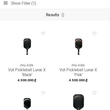
Show Filter (1)
Results
()
Add to
Add to
wishlist
wishlist
PHỤ KIỆN
PHỤ KIỆN
Vợt Pickleball Lunar X
Vợt Pickleball Lunar X
‘Black’
‘Pink’
4.500.000
₫
4.500.000
₫
Add to
Add to
wishlist
wishlist