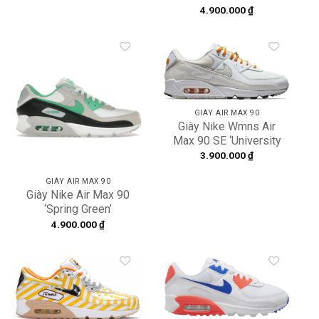
CL8CVW
4.900.000
₫
Add to
Add to
wishlist
wishlist
GIÀY AIR MAX 90
Giày Nike Wmns Air
Max 90 SE ‘University
Gold’ DA8709-100
3.900.000
₫
GIÀY AIR MAX 90
Giày Nike Air Max 90
‘Spring Green’
DM0029-104
4.900.000
₫
Add to
Add to
wishlist
wishlist