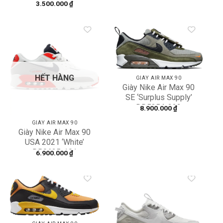
DJ9779-003
3.500.000
₫
Add to
Add to
wishlist
wishlist
HẾT HÀNG
GIÀY AIR MAX 90
Giày Nike Air Max 90
SE ‘Surplus Supply’
DD5354-222
8.900.000
₫
GIÀY AIR MAX 90
Giày Nike Air Max 90
USA 2021 ‘White’
DB0625-101
6.900.000
₫
Add to
Add to
wishlist
wishlist