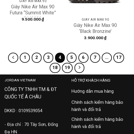
GIÀY AIR MAX 90
Giày Nike Air Max 90
Futura “Summit White”
DM9922
9.500.000
₫
GIÀY AIR MAX 90
Giày Nike Air Max 90
‘Black Bronzine’
FB9657-001
3.900.000
₫
1
2
3
4
5
6
7
…
17
18
19
JORDAN VIETNAM
HỖ TRỢ KHÁCH HÀNG
CÔNG TY TNHH TM & ĐT
Hướng dẫn mua hàng
QUỐC TẾ Á CHÂU
Chính sách kiểm hàng bảo
hành và đổi trả
DKKD : 0109539054
Chính sách kiểm hàng bảo
- Địa chỉ : 70 Tây Sơn, Đống
hành và đổi trả
Đa HN