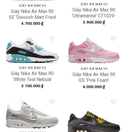
GIÀY AIR MAX 90
GIÀY AIR MAX 90
Giày Nike Air Max 90
Giày Nike Air Max 90
‘Ultramarine’ CT1039-
SE ‘Swoosh Mart Fried
100
3.900.000
₫
Chicken’ DD5481-735
4.700.000
₫
Add to
Add to
wishlist
wishlist
GIÀY AIR MAX 90
GIÀY AIR MAX 90
Giày Nike Air Max 90
Giày Nike Air Max 90
‘White Teal Nebula’
GS ‘Pink Foam’
FB8570-101
3.100.000
₫
CV9648-600
6.000.000
₫
Add to
Add to
wishlist
wishlist