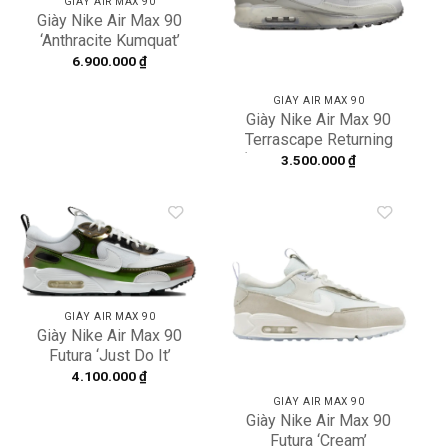
GIÀY AIR MAX 90
Giày Nike Air Max 90
‘Anthracite Kumquat’
DQ8974-800
6.900.000
₫
GIÀY AIR MAX 90
Giày Nike Air Max 90
Terrascape Returning
‘White Grey’ DQ3987-
3.500.000
₫
101
Add to
Add to
wishlist
wishlist
GIÀY AIR MAX 90
Giày Nike Air Max 90
Futura ‘Just Do It’
FV1168-100
4.100.000
₫
GIÀY AIR MAX 90
Giày Nike Air Max 90
Futura ‘Cream’