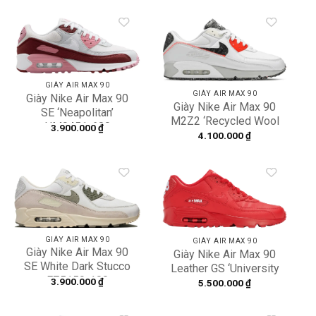
Add to
Add to
wishlist
wishlist
GIÀY AIR MAX 90
GIÀY AIR MAX 90
Giày Nike Air Max 90
Giày Nike Air Max 90
SE ‘Neapolitan’
M2Z2 ‘Recycled Wool
HM9451-600
3.900.000
₫
Pack – White Photon
4.100.000
₫
Dust’ DD0383-100
Add to
Add to
wishlist
wishlist
GIÀY AIR MAX 90
GIÀY AIR MAX 90
Giày Nike Air Max 90
Giày Nike Air Max 90
SE White Dark Stucco
Leather GS ‘University
FZ5159-100
Red’ 833412-606
3.900.000
₫
5.500.000
₫