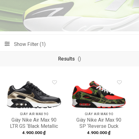
Show Filter (1)
Results
()
Add to
Add to
wishlist
wishlist
GIÀY AIR MAX 90
GIÀY AIR MAX 90
Giày Nike Air Max 90
Giày Nike Air Max 90
LTR GS ‘Black Metallic
SP ‘Reverse Duck
Gold Star’ CD6864-
Camo’ CW6024-600
4.900.000
₫
4.900.000
₫
008