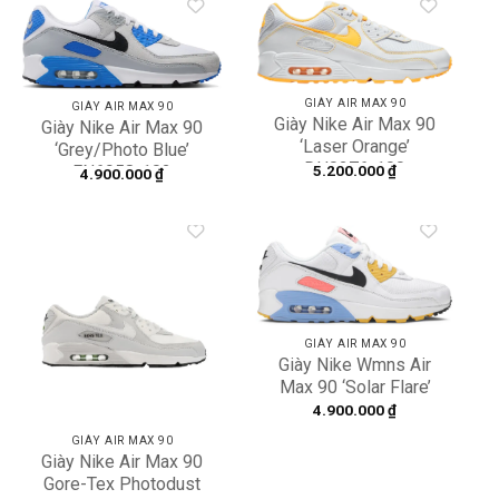
Add to
Add to
wishlist
wishlist
GIÀY AIR MAX 90
GIÀY AIR MAX 90
Giày Nike Air Max 90
Giày Nike Air Max 90
‘Laser Orange’
‘Grey/Photo Blue’
DH0276-100
5.200.000
₫
FN6958-102
4.900.000
₫
Add to
Add to
wishlist
wishlist
GIÀY AIR MAX 90
Giày Nike Wmns Air
Max 90 ‘Solar Flare’
CZ3950-100
4.900.000
₫
GIÀY AIR MAX 90
Giày Nike Air Max 90
Gore-Tex Photodust