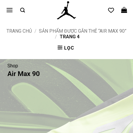
Bỏ
qua
nội
dung
TRANG CHỦ
/
SẢN PHẨM ĐƯỢC GẮN THẺ “AIR MAX 90”
/
TRANG 4
LỌC
Shop
Air Max 90