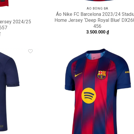
ÁO BÓNG ĐÁ
Áo Nike FC Barcelona 2023/24 Stad
Home Jersey ‘Deep Royal Blue’ DX26
Jersey 2024/25
456
-657
3.500.000
₫
₫
Add to
A
wishlist
wi