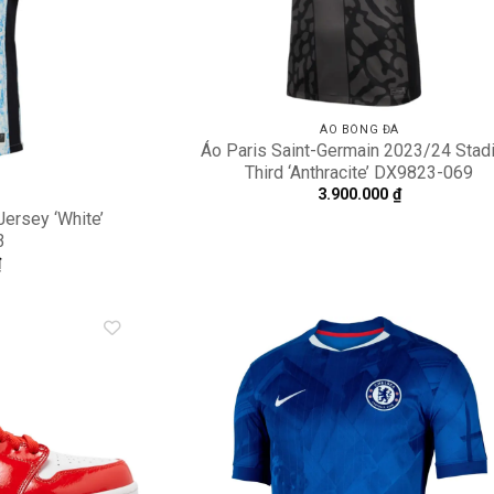
ÁO BÓNG ĐÁ
Áo Paris Saint-Germain 2023/24 Stad
Third ‘Anthracite’ DX9823-069
3.900.000
₫
ersey ‘White’
3
₫
Add to
A
wishlist
wi