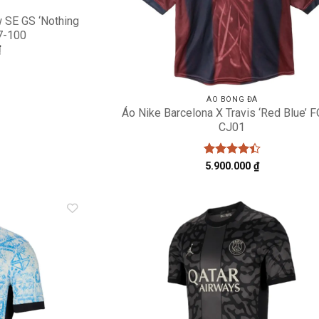
w SE GS ‘Nothing
7-100
₫
ÁO BÓNG ĐÁ
Áo Nike Barcelona X Travis ‘Red Blue’ 
CJ01
Được xếp
5.900.000
₫
hạng
4.43
5 sao
Add to
A
wishlist
wi