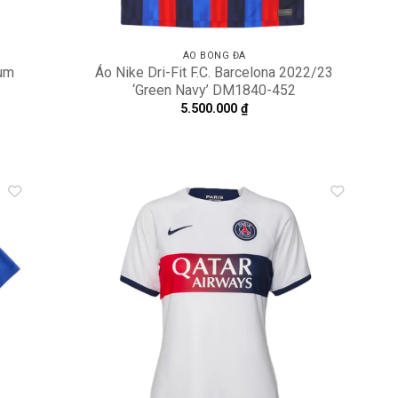
ÁO BÓNG ĐÁ
ium
Áo Nike Dri-Fit F.C. Barcelona 2022/23
‘Green Navy’ DM1840-452
5.500.000
₫
dd to
Add to
shlist
wishlist