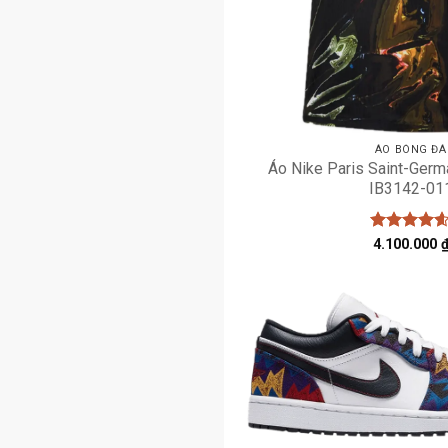
ÁO BÓNG ĐÁ
Áo Nike Paris Saint-Germa
IB3142-01
Được xếp
4.100.000
hạng
4.58
5 sao