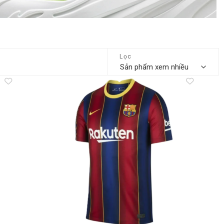
Lọc
dd to
Add to
shlist
wishlist