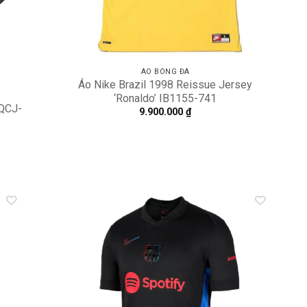
ÁO BÓNG ĐÁ
Áo Nike Brazil 1998 Reissue Jersey
‘Ronaldo’ IB1155-741
FQCJ-
9.900.000
₫
dd to
Add to
shlist
wishlist