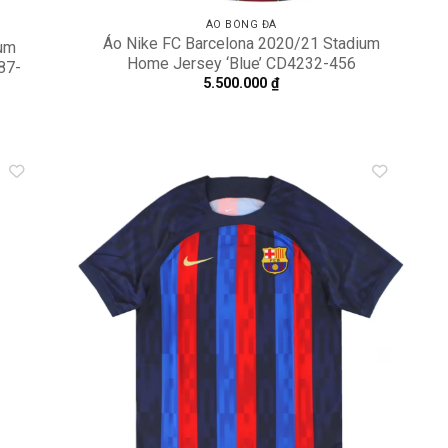
ÁO BÓNG ĐÁ
Áo Nike FC Barcelona 2020/21 Stadium
ium
Home Jersey ‘Blue’ CD4232-456
87-
5.500.000
₫
dd to
Add to
shlist
wishlist