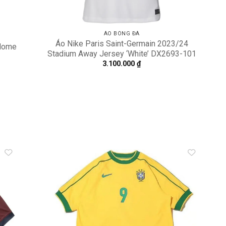
ÁO BÓNG ĐÁ
Áo Nike Paris Saint-Germain 2023/24
 Home
Stadium Away Jersey ‘White’ DX2693-101
3.100.000
₫
dd to
Add to
shlist
wishlist