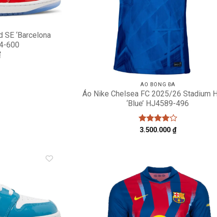
d SE ‘Barcelona
4-600
₫
ÁO BÓNG ĐÁ
Áo Nike Chelsea FC 2025/26 Stadium
‘Blue’ HJ4589-496
Được
3.500.000
₫
xếp hạng
4
5 sao
Add to
A
wishlist
wi