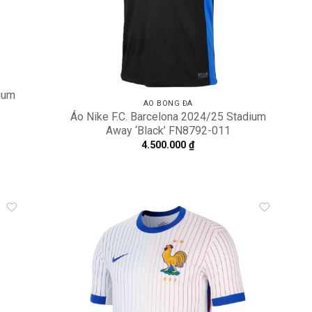
ium
ÁO BÓNG ĐÁ
Áo Nike F.C. Barcelona 2024/25 Stadium
Away ‘Black’ FN8792-011
4.500.000
₫
dd to
Add to
shlist
wishlist