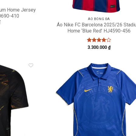
ium Home Jersey
N0690-410
ÁO BÓNG ĐÁ
₫
Áo Nike FC Barcelona 2025/26 Stad
Home ‘Blue Red’ HJ4590-456
Được
3.300.000
₫
xếp hạng
4
5 sao
Add to
A
wishlist
wi