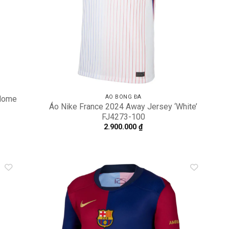
ÁO BÓNG ĐÁ
 Home
Áo Nike France 2024 Away Jersey ‘White’
FJ4273-100
2.900.000
₫
dd to
Add to
shlist
wishlist