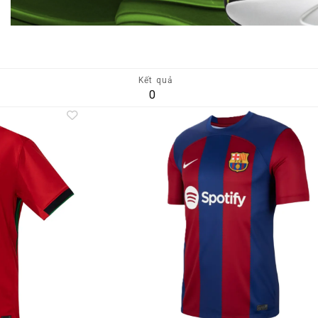
Kết quả
0
Add to
A
wishlist
wi