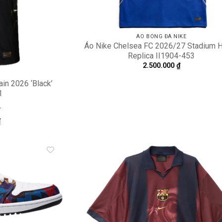
ÁO BÓNG ĐÁ NIKE
Áo Nike Chelsea FC 2026/27 Stadium
Replica II1904-453
2.500.000
₫
in 2026 ‘Black’
1
₫
Add to
A
wishlist
wi