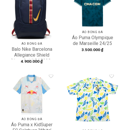
Add to
Add to
wishlist
wishlist
ÁO BÓNG ĐÁ
Áo Puma Olympique
de Marseille 24/25
ÁO BÓNG ĐÁ
Away Jersey ‘Ocean
Balo Nike Barcelona
3.500.000
₫
Tropic-Bold Blue’
Allegiance Shield
775294-02
‘Navy Gold’ BA5028-
4.900.000
₫
410
Add to
Add to
wishlist
wishlist
ÁO BÓNG ĐÁ
Áo Puma x KidSuper