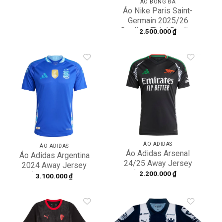
ÁO BÓNG ĐÁ
Áo Nike Paris Saint-
Germain 2025/26
Stadium Third Replica
2.500.000
₫
HM4126-680
Add to
Add to
wishlist
wishlist
ÁO ADIDAS
ÁO ADIDAS
Áo Adidas Arsenal
Áo Adidas Argentina
24/25 Away Jersey
2024 Away Jersey
‘Black’ IT6148
2.200.000
₫
‘Blue’ IP8384
3.100.000
₫