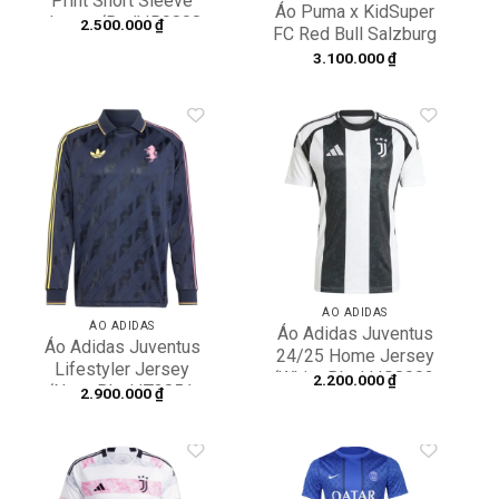
Print Short Sleeve
Áo Puma x KidSuper
Jersey ‘Red’ IR9808
2.500.000
₫
FC Red Bull Salzburg
Jersey Replica
3.100.000
₫
782740-06
Add to
Add to
wishlist
wishlist
ÁO ADIDAS
ÁO ADIDAS
Áo Adidas Juventus
Áo Adidas Juventus
24/25 Home Jersey
Lifestyler Jersey
‘White Black’ IS8002
2.200.000
₫
‘Navy Blue’ IT3851
2.900.000
₫