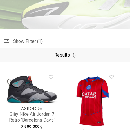
Show Filter (1)
Results
()
Add to
Add to
wishlist
wishlist
ÁO BÓNG ĐÁ
Giày Nike Air Jordan 7
Retro ‘Barcelona Days’
304775-016
7.500.000
₫