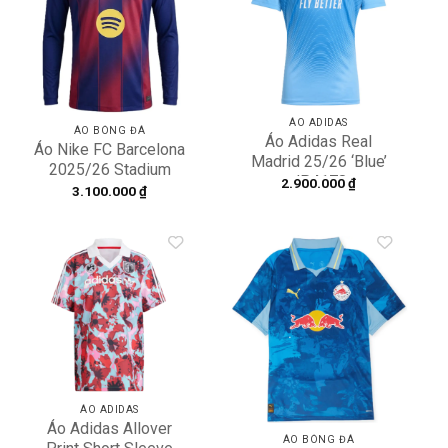
wishlist
wishlist
ÁO ADIDAS
ÁO BÓNG ĐÁ
Áo Adidas Real
Áo Nike FC Barcelona
Madrid 25/26 ‘Blue’
2025/26 Stadium
JP4178
2.900.000
₫
Home Replica
3.100.000
₫
HJ4611-456
Add to
Add to
wishlist
wishlist
ÁO ADIDAS
Áo Adidas Allover
ÁO BÓNG ĐÁ