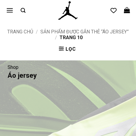
Bỏ
qua
nội
dung
TRANG CHỦ
/
SẢN PHẨM ĐƯỢC GẮN THẺ “ÁO JERSEY”
/
TRANG 10
LỌC
Shop
Áo jersey