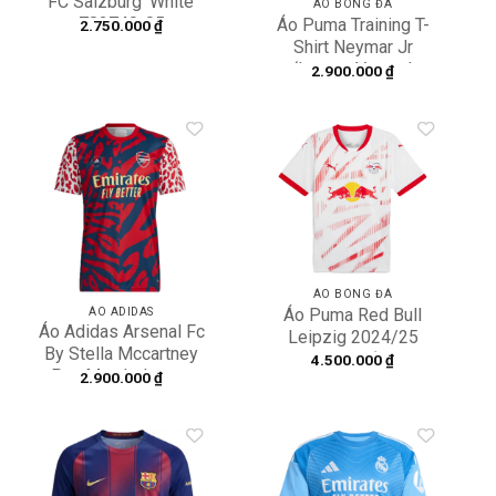
FC Salzburg ‘White’
ÁO BÓNG ĐÁ
782740-05
Áo Puma Training T-
2.750.000
₫
Shirt Neymar Jr
‘Lemon Venom’
2.900.000
₫
658501-01
Add to
Add to
wishlist
wishlist
ÁO BÓNG ĐÁ
Áo Puma Red Bull
ÁO ADIDAS
Áo Adidas Arsenal Fc
Leipzig 2024/25
By Stella Mccartney
Home Shirt ‘White’
4.500.000
₫
Pre-Match Jersey
2.900.000
₫
776400-01
‘Scarlet’ HI2144
Add to
Add to