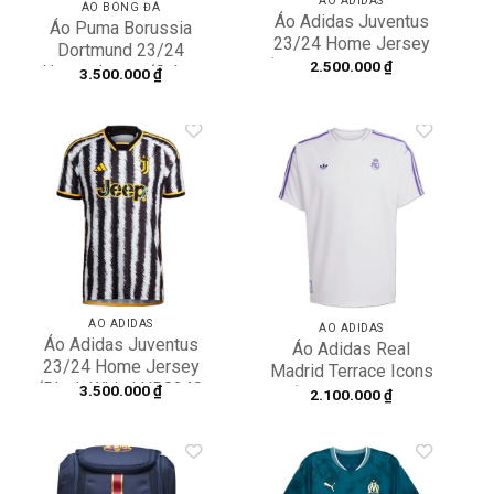
ÁO ADIDAS
ÁO BÓNG ĐÁ
Áo Adidas Juventus
Áo Puma Borussia
23/24 Home Jersey
Dortmund 23/24
‘Black White’ HR8256
2.500.000
₫
Home Jersey ‘Cyber
3.500.000
₫
Yellow’ 770604-01
Add to
Add to
wishlist
wishlist
ÁO ADIDAS
ÁO ADIDAS
Áo Adidas Juventus
Áo Adidas Real
23/24 Home Jersey
Madrid Terrace Icons
‘Black White’ HR8248
3.500.000
₫
‘White’ JF2581
2.100.000
₫