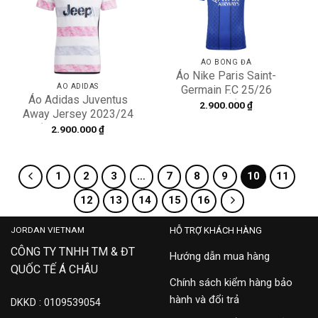
Add to
Add to
wishlist
wishlist
ÁO BÓNG ĐÁ
Áo Nike Paris Saint-
ÁO ADIDAS
Germain F.C 25/26
Áo Adidas Juventus
Training ‘Blue’
2.900.000
₫
Away Jersey 2023/24
HJ7150-406
‘White’ HR8255
2.900.000
₫
1
2
3
…
7
8
9
10
11
12
13
14
15
16
JORDAN VIETNAM
HỖ TRỢ KHÁCH HÀNG
CÔNG TY TNHH TM & ĐT
Hướng dẫn mua hàng
QUỐC TẾ Á CHÂU
Chính sách kiểm hàng bảo
hành và đổi trả
DKKD : 0109539054