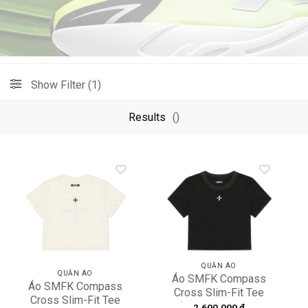
Show Filter (1)
Results
()
Add to
Add to
wishlist
wishlist
QUẦN ÁO
QUẦN ÁO
Áo SMFK Compass
Áo SMFK Compass
Cross Slim-Fit Tee
Cross Slim-Fit Tee
‘Black’ DT001B1
2.600.000
₫