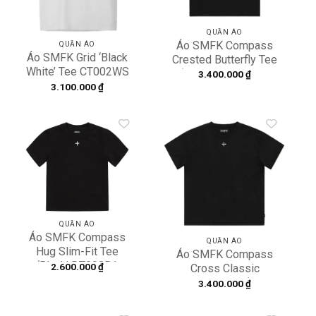
QUẦN ÁO
Áo SMFK Compass
QUẦN ÁO
Áo SMFK Grid ‘Black
Crested Butterfly Tee
White’ Tee CT002WS
‘Black’ CT004BBF
3.400.000
₫
3.100.000
₫
Add to
Add to
wishlist
wishlist
QUẦN ÁO
Áo SMFK Compass
QUẦN ÁO
Hug Slim-Fit Tee
Áo SMFK Compass
‘Black’ DT008B1
2.600.000
₫
Cross Classic
Oversized Tee ‘Black’
3.400.000
₫
CT004B1