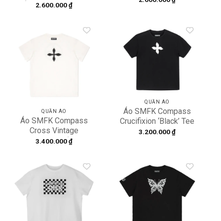
‘White’ DT001W1
2.600.000
₫
Add to
Add to
wishlist
wishlist
QUẦN ÁO
Áo SMFK Compass
QUẦN ÁO
Áo SMFK Compass
Crucifixion ‘Black’ Tee
Cross Vintage
CT001BB
3.200.000
₫
Oversize Tee ‘White’
3.400.000
₫
CT001W1
Add to
Add to
wishlist
wishlist