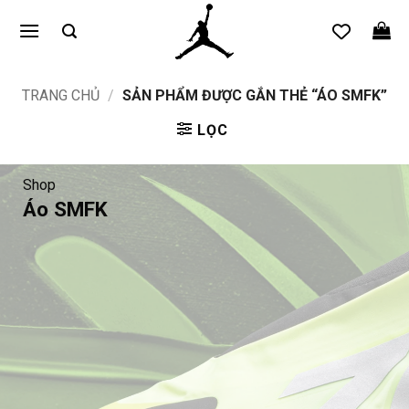
Bỏ
qua
nội
dung
TRANG CHỦ
/
SẢN PHẨM ĐƯỢC GẮN THẺ “ÁO SMFK”
LỌC
Shop
Áo SMFK