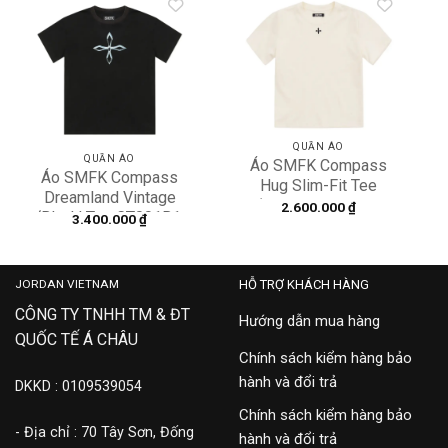
Add to
Add to
wishlist
wishlist
QUẦN ÁO
QUẦN ÁO
Áo SMFK Compass
Áo SMFK Compass
Hug Slim-Fit Tee
Dreamland Vintage
‘White’ DT008W1
2.600.000
₫
‘Black’ Tee CT001B1
3.400.000
₫
JORDAN VIETNAM
HỖ TRỢ KHÁCH HÀNG
CÔNG TY TNHH TM & ĐT
Hướng dẫn mua hàng
QUỐC TẾ Á CHÂU
Chính sách kiểm hàng bảo
hành và đổi trả
DKKD : 0109539054
Chính sách kiểm hàng bảo
- Địa chỉ : 70 Tây Sơn, Đống
hành và đổi trả