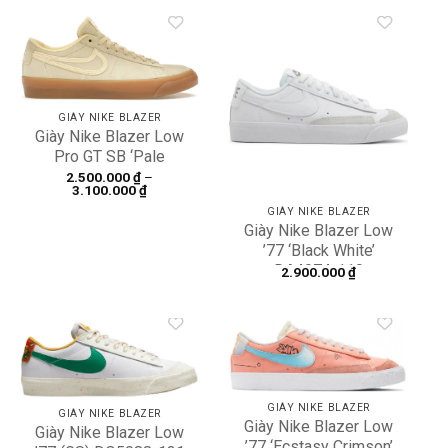
Add to
Add to
wishlist
wishlist
GIÀY NIKE BLAZER
Giày Nike Blazer Low
Pro GT SB ‘Pale
Vanilla Gum’ FN7404-
2.500.000
₫
–
Khoảng
3.100.000
₫
200
giá:
GIÀY NIKE BLAZER
từ
2.500.000 ₫
Giày Nike Blazer Low
đến
’77 ‘Black White’
3.100.000 ₫
DA4074-110
2.900.000
₫
Add to
Add to
wishlist
wishlist
GIÀY NIKE BLAZER
GIÀY NIKE BLAZER
Giày Nike Blazer Low
Giày Nike Blazer Low
’77 ‘Ecstasy Crimson’