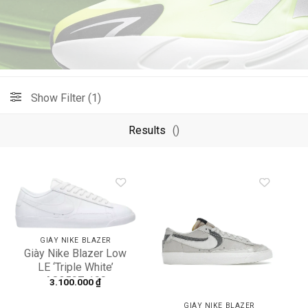
Show Filter (1)
Results
()
Add to
Add to
wishlist
wishlist
GIÀY NIKE BLAZER
Giày Nike Blazer Low
LE ‘Triple White’
AQ3597-100
3.100.000
₫
GIÀY NIKE BLAZER