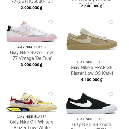
’77 (GS) DQ5088-131
DJ4281-641
2.500.000
₫
2.900.000
₫
Add to
Add to
wishlist
wishlist
GIÀY NIKE BLAZER
Giày Nike Blazer Low
’77 Vintage ‘Be True’
GIÀY NIKE BLAZER
DD3034-100
3.900.000
₫
Giày Nike x FPAR SB
Blazer Low QS Khaki
DN3754-200
4.100.000
₫
Add to
Add to
wishlist
wishlist
GIÀY NIKE BLAZER
GIÀY NIKE BLAZER
Giày Nike Off White x
Giày Nike SB Zoom
Blazer Low ‘White