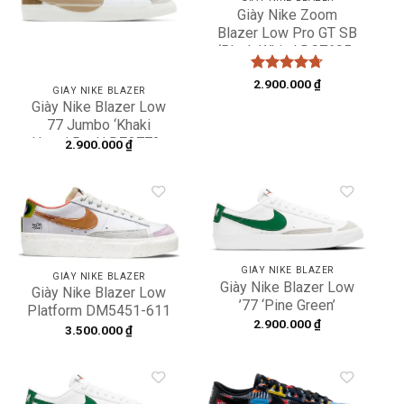
Giày Nike Zoom
Blazer Low Pro GT SB
‘Black White’ DC7695-
002
Được xếp
2.900.000
₫
GIÀY NIKE BLAZER
hạng
4.67
Giày Nike Blazer Low
5 sao
77 Jumbo ‘Khaki
Hazel Rush’ DZ2772-
2.900.000
₫
121
Add to
Add to
wishlist
wishlist
GIÀY NIKE BLAZER
GIÀY NIKE BLAZER
Giày Nike Blazer Low
Giày Nike Blazer Low
’77 ‘Pine Green’
Platform DM5451-611
DA4074-115
2.900.000
₫
3.500.000
₫