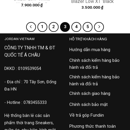
Blazer Low XT ‘Black
University Red’
7.900.000
₫
White’ 864348-019
3.500.000
₫
DH7863-100
1
2
3
4
5
JORDAN VIETNAM
HỖ TRỢ KHÁCH HÀNG
CÔNG TY TNHH TM & ĐT
Hướng dẫn mua hàng
QUỐC TẾ Á CHÂU
Chính sách kiểm hàng bảo
hành và đổi trả
DKKD : 0109539054
Chính sách kiểm hàng bảo
- Địa chỉ : 70 Tây Sơn, Đống
hành và đổi trả
Đa HN
Chính sách giao hàng
- Hotline : 0783455333
Chính sách bảo mật
Về trả góp Fundiin
Hệ thống bán lẻ các sản
phẩm thời trang Sneakers,
Phương thức thanh toán