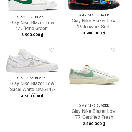
Add to
Add to
wishlist
wishlist
GIÀY NIKE BLAZER
GIÀY NIKE BLAZER
Giày Nike Blazer Low
Giày Nike Blazer Low
‘Patchwork Sort’
’77 ‘Pine Green’
CI9888-001
3.900.000
₫
DA4074-115
2.900.000
₫
Add to
Add to
wishlist
wishlist
GIÀY NIKE BLAZER
Giày Nike Blazer Low
‘Sacai White’ DM6443-
100
4.900.000
₫
GIÀY NIKE BLAZER
Giày Nike Blazer Low
’77 ‘Certified Fresh’
DO9799-100
2.500.000
₫