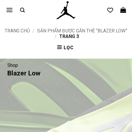
Bỏ
qua
nội
dung
TRANG CHỦ
/
SẢN PHẨM ĐƯỢC GẮN THẺ “BLAZER LOW”
/
TRANG 3
LỌC
Shop
Blazer Low