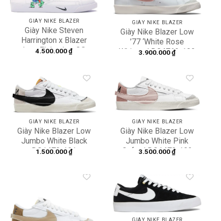
Add to
Add to
wishlist
wishlist
GIÀY NIKE BLAZER
GIÀY NIKE BLAZER
Giày Nike Steven
Giày Nike Blazer Low
Harrington x Blazer
’77 ‘White Rose
Low Flyleather QS
4.500.000
₫
Whisper’ DC4769-109
3.900.000
₫
‘Earth Day’ CI5546-
100
Add to
Add to
wishlist
wishlist
GIÀY NIKE BLAZER
GIÀY NIKE BLAZER
Giày Nike Blazer Low
Giày Nike Blazer Low
Jumbo White Black
Jumbo White Pink
DQ1470-101
Oxford DQ1470-102
1.500.000
₫
3.500.000
₫
Add to
Add to
wishlist
wishlist
GIÀY NIKE BLAZER