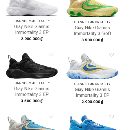
Add to
Add to
wishlist
wishlist
GIANNIS IMMORTALITY
GIANNIS IMMORTALITY
Giày Nike Giannis
Giày Nike Giannis
Immortality 3 EP
Immortality 3 ‘Soft
‘Triple White’ DZ7534-
2.900.000
₫
Yellow’ DZ7533-700
3.500.000
₫
102
Add to
Add to
wishlist
wishlist
GIANNIS IMMORTALITY
GIANNIS IMMORTALITY
Giày Nike Giannis
Giày Nike Giannis
Immortality 3 EP
Immortality 3 EP
‘Black’ DZ7534-001
3.500.000
₫
‘White Light Photo
2.900.000
₫
Blue’ DZ7534-101
Add to
Add to