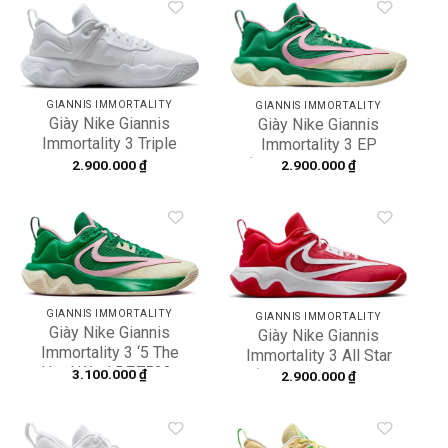
Add to
Add to
wishlist
wishlist
GIANNIS IMMORTALITY
GIANNIS IMMORTALITY
Giày Nike Giannis
Giày Nike Giannis
Immortality 3 Triple
Immortality 3 EP
White DZ7533-102
‘Green’ DZ7534-300
2.900.000
₫
2.900.000
₫
Add to
Add to
wishlist
wishlist
GIANNIS IMMORTALITY
GIANNIS IMMORTALITY
Giày Nike Giannis
Giày Nike Giannis
Immortality 3 ‘5 The
Immortality 3 All Star
Hard Way’ DZ7533-
‘Red’ FV4057-600
3.100.000
₫
2.900.000
₫
300