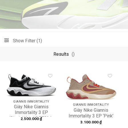
Show Filter (1)
Results
()
Add to
Add to
wishlist
wishlist
GIANNIS IMMORTALITY
GIANNIS IMMORTALITY
Giày Nike Giannis
Giày Nike Giannis
Immortality 3 EP
Immortality 3 EP ‘Pink’
‘Black White’ DZ7534-
2.500.000
₫
DZ7534-200
3.100.000
₫
100