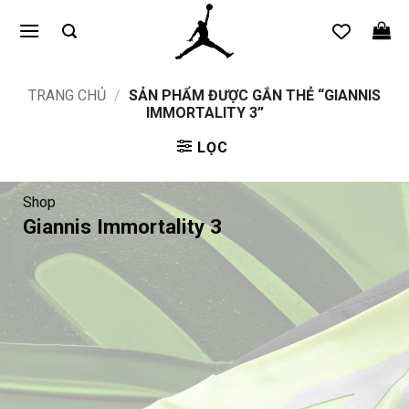
Bỏ
qua
nội
dung
TRANG CHỦ
/
SẢN PHẨM ĐƯỢC GẮN THẺ “GIANNIS
IMMORTALITY 3”
LỌC
Shop
Giannis Immortality 3