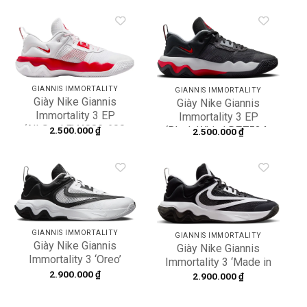
Add to
Add to
wishlist
wishlist
GIANNIS IMMORTALITY
GIANNIS IMMORTALITY
Giày Nike Giannis
Giày Nike Giannis
Immortality 3 EP
Immortality 3 EP
‘All‑Star’ FV4080‑600
‘Black White’ DZ7534-
2.500.000
₫
2.500.000
₫
003
Add to
Add to
wishlist
wishlist
GIANNIS IMMORTALITY
GIANNIS IMMORTALITY
Giày Nike Giannis
Giày Nike Giannis
Immortality 3 ‘Oreo’
Immortality 3 ‘Made in
DZ7533-100
2.900.000
₫
Sepolia’ DZ7533-003
2.900.000
₫