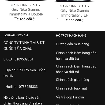
GIANNIS IMMORTALITY
GIANNIS IMMORTALITY
Giày Nike Giannis
Giày Nike Giannis
Immortality 3 Double
Immortality 3 EP
‘Trouble White’
2.900.000
₫
‘Geode Teal’ DZ7534-
2.500.000
₫
DZ7533-004
301
JORDAN VIETNAM
HỖ TRỢ KHÁCH HÀNG
CÔNG TY TNHH TM & ĐT
Hướng dẫn mua hàng
QUỐC TẾ Á CHÂU
Chính sách kiểm hàng bảo
hành và đổi trả
DKKD : 0109539054
Chính sách kiểm hàng bảo
- Địa chỉ : 70 Tây Sơn, Đống
hành và đổi trả
Đa HN
Chính sách giao hàng
- Hotline : 0783455333
Chính sách bảo mật
Về trả góp Fundiin
Hệ thống bán lẻ các sản
phẩm thời trang Sneakers,