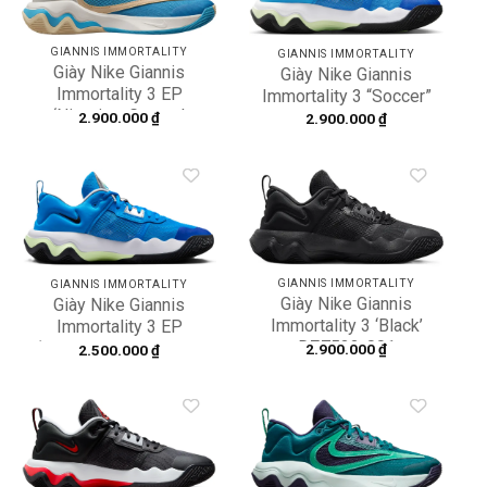
wishlist
wishlist
GIANNIS IMMORTALITY
GIANNIS IMMORTALITY
Giày Nike Giannis
Giày Nike Giannis
Immortality 3 EP
Immortality 3 “Soccer”
‘Nigeria x Greece’
DZ7533-400
2.900.000
₫
2.900.000
₫
DZ7534-002
Add to
Add to
wishlist
wishlist
GIANNIS IMMORTALITY
GIANNIS IMMORTALITY
Giày Nike Giannis
Giày Nike Giannis
Immortality 3 ‘Black’
Immortality 3 EP
DZ7533-001
‘Photo Blue’ DZ7534-
2.900.000
₫
2.500.000
₫
400
Add to
Add to
wishlist
wishlist