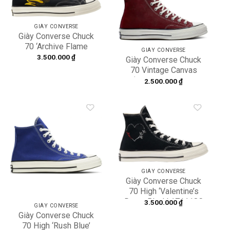
Add to
Add to
wishlist
wishlist
GIÀY CONVERSE
Giày Converse Chuck
70 ‘Archive Flame
GIÀY CONVERSE
Overlay’ 168701C
3.500.000
₫
Giày Converse Chuck
70 Vintage Canvas
‘Brown’ A01448C
2.500.000
₫
Add to
Add to
wishlist
wishlist
GIÀY CONVERSE
Giày Converse Chuck
70 High ‘Valentine’s
Day – Black’ 171118C
3.500.000
₫
GIÀY CONVERSE
Giày Converse Chuck
70 High ‘Rush Blue’