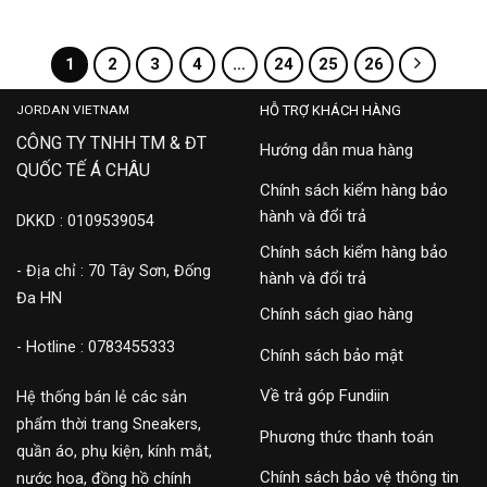
1
2
3
4
…
24
25
26
JORDAN VIETNAM
HỖ TRỢ KHÁCH HÀNG
CÔNG TY TNHH TM & ĐT
Hướng dẫn mua hàng
QUỐC TẾ Á CHÂU
Chính sách kiểm hàng bảo
hành và đổi trả
DKKD : 0109539054
Chính sách kiểm hàng bảo
- Địa chỉ : 70 Tây Sơn, Đống
hành và đổi trả
Đa HN
Chính sách giao hàng
- Hotline : 0783455333
Chính sách bảo mật
Về trả góp Fundiin
Hệ thống bán lẻ các sản
phẩm thời trang Sneakers,
Phương thức thanh toán
quần áo, phụ kiện, kính mắt,
Chính sách bảo vệ thông tin
nước hoa, đồng hồ chính