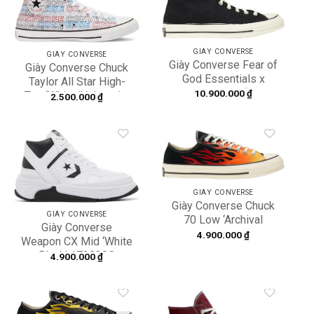
Add to
Add to
wishlist
wishlist
GIÀY CONVERSE
GIÀY CONVERSE
Giày Converse Fear of
Giày Converse Chuck
God Essentials x
Taylor All Star High-
Chuck 70 High ‘Black’
10.900.000
₫
Top ‘White/University
2.500.000
₫
167954C
Red/Digital Blue’
170107C
Add to
Add to
wishlist
wishlist
GIÀY CONVERSE
Giày Converse Chuck
GIÀY CONVERSE
70 Low ‘Archival
Giày Converse
Flame Print’ 167813C
4.900.000
₫
Weapon CX Mid ‘White
Black’ 172838C
4.900.000
₫