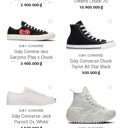
Owens Chuck 70
Gum Honey’ 171545C
2.900.000
₫
‘Black’ 172344C
10.900.000
₫
Add to
Add to
wishlist
wishlist
GIÀY CONVERSE
Giày Comme des
GIÀY CONVERSE
Garçons Play x Chuck
Giày Converse Chuck
70 Low ‘Black White’
3.900.000
₫
Taylor All Star Black
150206C
M9160
500.000
₫
Add to
Add to
wishlist
wishlist
GIÀY CONVERSE
Giày Converse Jack
Purcell Ox ‘White’
164057C
2.500.000
₫