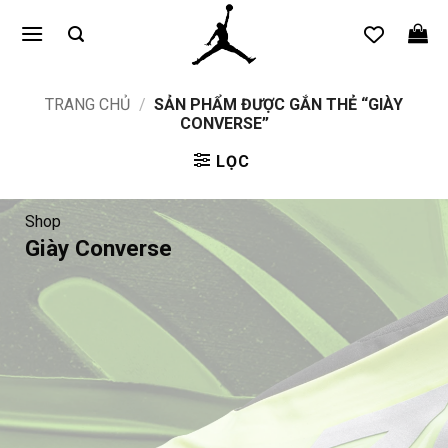
Bỏ
qua
nội
dung
TRANG CHỦ
/
SẢN PHẨM ĐƯỢC GẮN THẺ “GIÀY
CONVERSE”
LỌC
Shop
Giày Converse