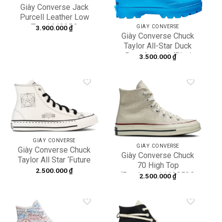
Giày Converse Jack
Purcell Leather Low
Top 164225C
3.900.000
₫
GIÀY CONVERSE
Giày Converse Chuck
Taylor All-Star Duck
Boot Ambush ‘Blue’
3.500.000
₫
170589C
Add to
Add to
wishlist
wishlist
GIÀY CONVERSE
GIÀY CONVERSE
Giày Converse Chuck
Giày Converse Chuck
Taylor All Star ‘Future
70 High Top
Utility’ 173067C
2.500.000
₫
‘Parchment’ 162053C
2.500.000
₫