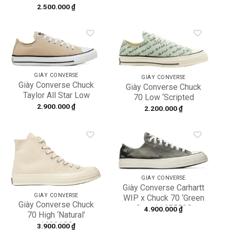
168509C
2.500.000
₫
Add to
Add to
wishlist
wishlist
GIÀY CONVERSE
GIÀY CONVERSE
Giày Converse Chuck
Giày Converse Chuck
Taylor All Star Low
70 Low ‘Scripted
Seasonal Color ‘Farro’
2.900.000
₫
Signature Print Green
2.200.000
₫
168580V
Oxide’ 167699C
Add to
Add to
wishlist
wishlist
GIÀY CONVERSE
Giày Converse Carhartt
GIÀY CONVERSE
WIP x Chuck 70 ‘Green
Giày Converse Chuck
Camo’ 165559C
4.900.000
₫
70 High ‘Natural’
162210C
3.900.000
₫