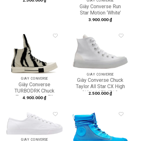
GIÀY CONVERSE
Giày Converse Run
Star Motion ‘White’
A03242C
3.900.000
₫
Add to
Add to
wishlist
wishlist
GIÀY CONVERSE
GIÀY CONVERSE
Giày Converse Chuck
Giày Converse
Taylor All Star CX High
TURBODRK Chuck
‘White’ 172471C
2.500.000
₫
Taylor All-Star 70
4.900.000
₫
‘White Black’ A03943C
Add to
Add to
wishlist
wishlist
GIÀY CONVERSE