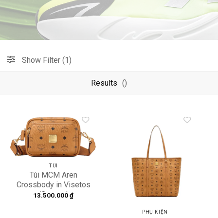
Show Filter (1)
Results
()
Add to
Add to
wishlist
wishlist
TÚI
Túi MCM Aren
Crossbody in Visetos
‘Cognac’
13.500.000
₫
MMRAAKC03CO001
PHỤ KIỆN