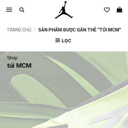
Bỏ
qua
nội
dung
TRANG CHỦ
/
SẢN PHẨM ĐƯỢC GẮN THẺ “TÚI MCM”
LỌC
Shop
túi MCM