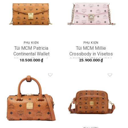
Add to
Add to
wishlist
wishlist
PHỤ KIỆN
PHỤ KIỆN
Túi MCM Patricia
Túi MCM Millie
Continental Wallet
Crossbody in Visetos
Visetos ‘Cognac’
MWRAAME03QH001
10.500.000
₫
25.900.000
₫
MYLAAPA07CO001
Add to
Add to
wishlist
wishlist