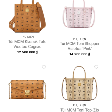
Add to
Add to
wishlist
wishlist
PHỤ KIỆN
PHỤ KIỆN
Túi MCM Klassik Tote
Túi MCM Toni Shopper
Visetos Cognac
Visetos ‘Pink’
MMTAAKC02CO001
12.500.000
₫
MWPAATN04QH001
14.900.000
₫
Add to
Add to
wishlist
wishlist
PHỤ KIỆN
Túi MCM Toni Top-Zip