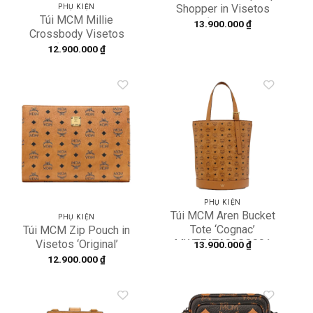
Shopper in Visetos
PHỤ KIỆN
Túi MCM Millie
‘Beige’
13.900.000
₫
Crossbody Visetos
MWPAATN04I8001
‘Cognac’
12.900.000
₫
MWRAAME01CO001
Add to
Add to
wishlist
wishlist
PHỤ KIỆN
Túi MCM Aren Bucket
PHỤ KIỆN
Tote ‘Cognac’
Túi MCM Zip Pouch in
MWTEATA02CO001
Visetos ‘Original’
13.900.000
₫
MXZ8SVI70CO001
12.900.000
₫