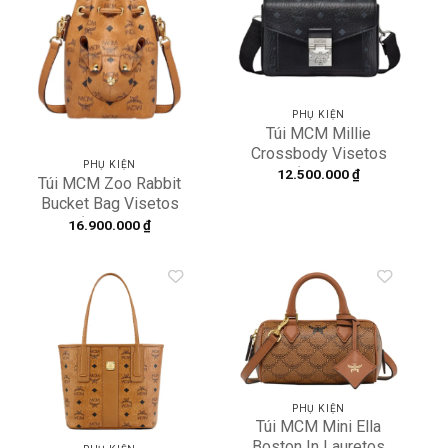
Add to
Add to
wishlist
wishlist
PHỤ KIỆN
Túi MCM Millie
Crossbody Visetos
PHỤ KIỆN
‘Black’
12.500.000
₫
Túi MCM Zoo Rabbit
MMRBSME03BK001
Bucket Bag Visetos
‘Cognac’
16.900.000
₫
MWDBSXL02CO001
Add to
Add to
wishlist
wishlist
PHỤ KIỆN
Túi MCM Mini Ella
Boston In Lauretos