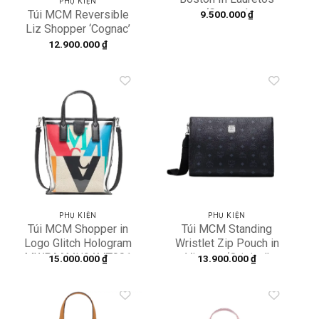
PHỤ KIỆN
‘Cognac’
Túi MCM Reversible
9.500.000
₫
MWBESEA09CO001
Liz Shopper ‘Cognac’
MWPDALR01CO001
12.900.000
₫
Add to
Add to
wishlist
wishlist
PHỤ KIỆN
PHỤ KIỆN
Túi MCM Shopper in
Túi MCM Standing
Logo Glitch Hologram
Wristlet Zip Pouch in
MWPAAMH04MT001
Visetos ‘Original’
15.000.000
₫
13.900.000
₫
MXZBSVI14BK001