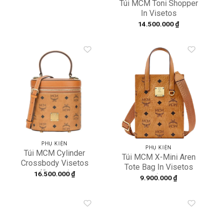
Túi MCM Toni Shopper
In Visetos
MWPAATN03CO001
14.500.000
₫
Add to
Add to
wishlist
wishlist
PHỤ KIỆN
PHỤ KIỆN
Túi MCM Cylinder
Túi MCM X-Mini Aren
Crossbody Visetos
Tote Bag In Visetos
‘Cognac’
16.500.000
₫
Nappa ‘Cognac’
9.900.000
₫
MWRAACG01CO001
MMTCSKC02CO001