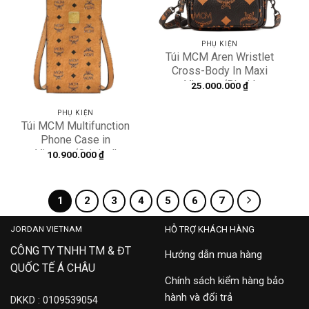
Add to
Add to
wishlist
wishlist
PHỤ KIỆN
Túi MCM Aren Wristlet
Cross-Body In Maxi
Visetos ‘Black’
25.000.000
₫
MMRDATA02BK001
PHỤ KIỆN
Túi MCM Multifunction
Phone Case in
Visetos ‘Original’
10.900.000
₫
MXZBSVI01CO001
1
2
3
4
5
6
7
JORDAN VIETNAM
HỖ TRỢ KHÁCH HÀNG
CÔNG TY TNHH TM & ĐT
Hướng dẫn mua hàng
QUỐC TẾ Á CHÂU
Chính sách kiểm hàng bảo
hành và đổi trả
DKKD : 0109539054