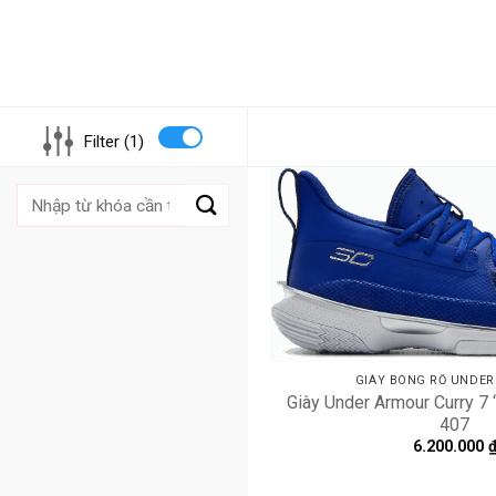
Filter (1)
Tìm
kiếm:
GIÀY BÓNG RỔ UNDE
Giày Under Armour Curry 7 
407
6.200.000