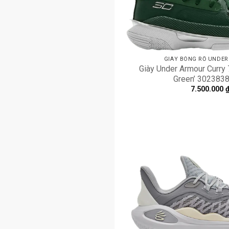
GIÀY BÓNG RỔ UNDE
Giày Under Armour Curry 
Green’ 302383
7.500.000