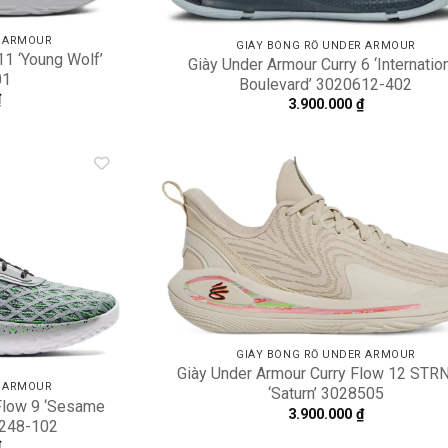
R ARMOUR
GIÀY BÓNG RỔ UNDER ARMOUR
11 ‘Young Wolf’
Giày Under Armour Curry 6 ‘Internatio
01
Boulevard’ 3020612-402
₫
3.900.000
₫
Add to
A
wishlist
wi
GIÀY BÓNG RỔ UNDER ARMOUR
Giày Under Armour Curry Flow 12 STR
R ARMOUR
‘Saturn’ 3028505
 Flow 9 ‘Sesame
3.900.000
₫
4248-102
₫