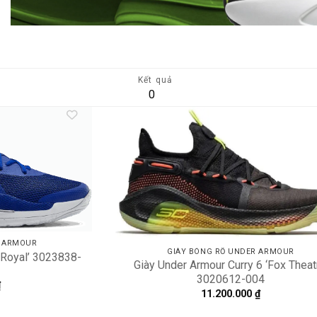
Kết quả
0
Add to
A
wishlist
wi
R ARMOUR
GIÀY BÓNG RỔ UNDER ARMOUR
‘Royal’ 3023838-
Giày Under Armour Curry 6 ‘Fox Theat
3020612-004
₫
11.200.000
₫