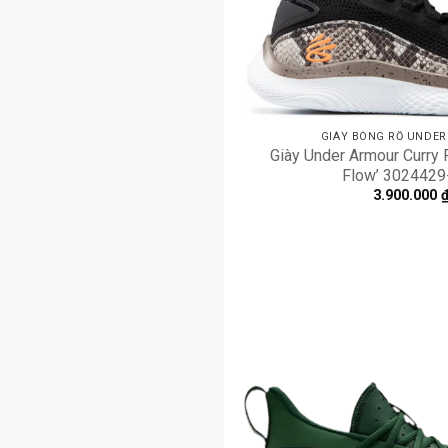
GIÀY BÓNG RỔ UNDE
Giày Under Armour Curry F
Flow’ 3024429
3.900.000