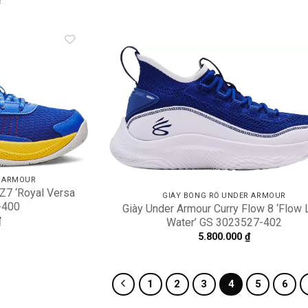
Add to
A
wishlist
wi
R ARMOUR
Z7 ‘Royal Versa
GIÀY BÓNG RỔ UNDER ARMOUR
-400
Giày Under Armour Curry Flow 8 ‘Flow 
₫
Water’ GS 3023527-402
5.800.000
₫
1
2
3
4
5
6