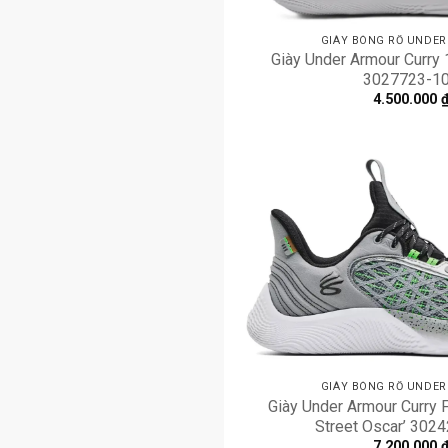
GIÀY BÓNG RỔ UNDE
Giày Under Armour Curry 
3027723-1
4.500.000
GIÀY BÓNG RỔ UNDE
Giày Under Armour Curry
Street Oscar’ 302
7.200.000