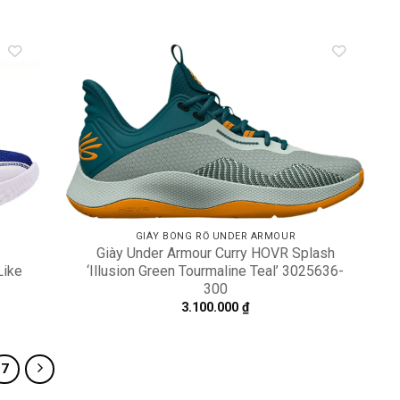
dd to
Add to
shlist
wishlist
GIÀY BÓNG RỔ UNDER ARMOUR
Giày Under Armour Curry HOVR Splash
‘Illusion Green Tourmaline Teal’ 3025636-
Like
300
3.100.000
₫
7