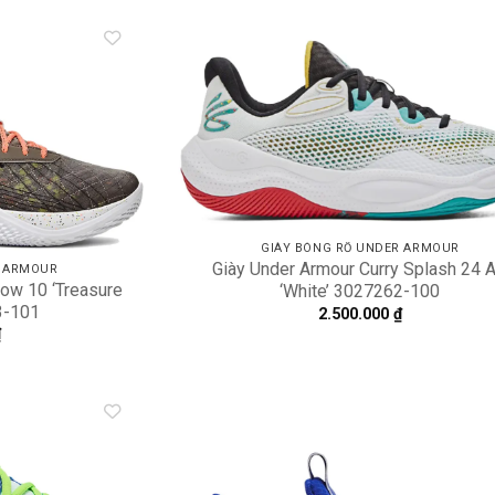
Add to
A
wishlist
wi
GIÀY BÓNG RỔ UNDER ARMOUR
Giày Under Armour Curry Splash 24 
R ARMOUR
low 10 ‘Treasure
‘White’ 3027262-100
3-101
2.500.000
₫
₫
Add to
A
wishlist
wi