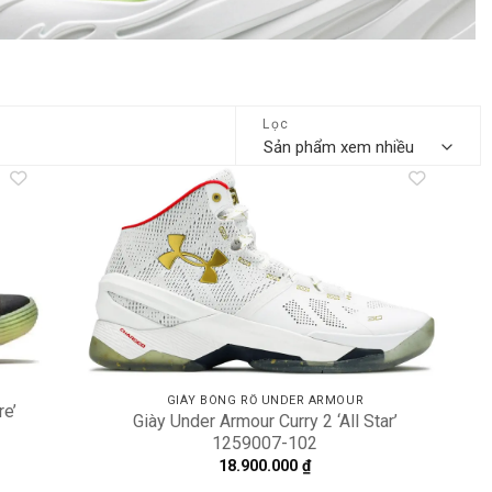
Lọc
dd to
Add to
shlist
wishlist
GIÀY BÓNG RỔ UNDER ARMOUR
re’
Giày Under Armour Curry 2 ‘All Star’
1259007-102
18.900.000
₫