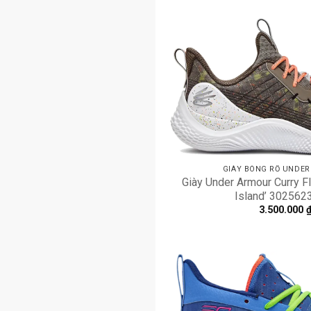
GIÀY BÓNG RỔ UNDE
Giày Under Armour Curry F
Island’ 302562
3.500.000