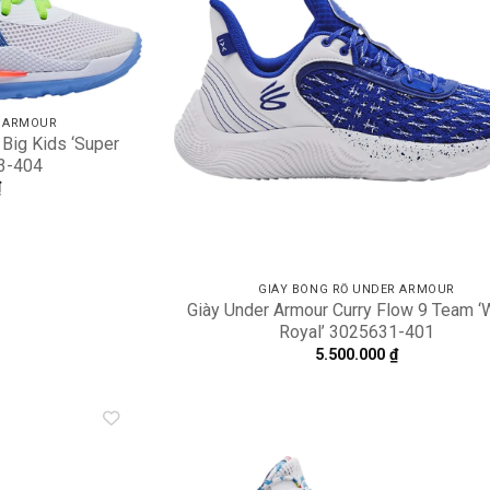
R ARMOUR
 Big Kids ‘Super
3-404
₫
GIÀY BÓNG RỔ UNDER ARMOUR
Giày Under Armour Curry Flow 9 Team ‘
Royal’ 3025631-401
5.500.000
₫
Add to
A
wishlist
wi