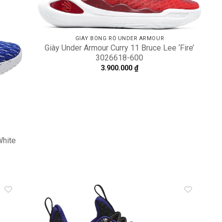
GIÀY BÓNG RỔ UNDER ARMOUR
Giày Under Armour Curry 11 Bruce Lee ‘Fire’
3026618-600
3.900.000
₫
White
dd to
Add to
shlist
wishlist