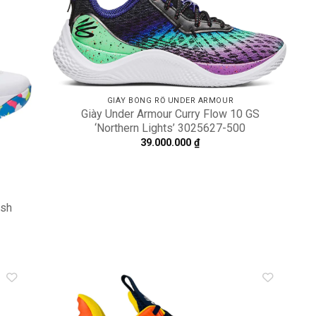
GIÀY BÓNG RỔ UNDER ARMOUR
Giày Under Armour Curry Flow 10 GS
‘Northern Lights’ 3025627-500
39.000.000
₫
ash
dd to
Add to