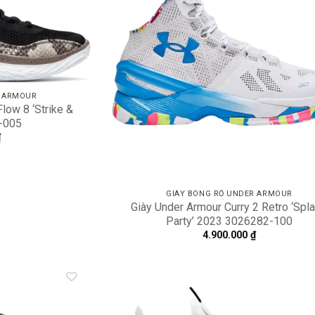
R ARMOUR
low 8 ‘Strike &
-005
₫
GIÀY BÓNG RỔ UNDER ARMOUR
Giày Under Armour Curry 2 Retro ‘Spl
Party’ 2023 3026282-100
4.900.000
₫
Add to
A