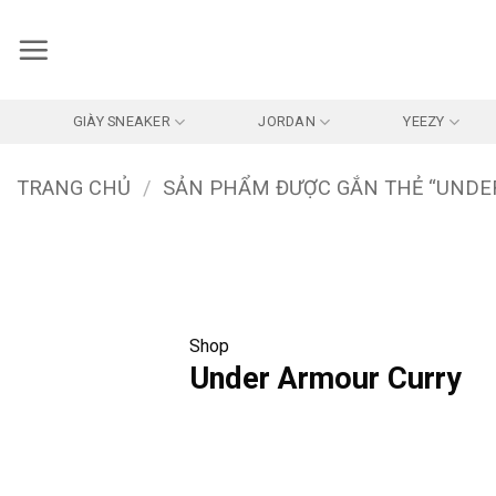
Bỏ
qua
nội
dung
GIÀY SNEAKER
JORDAN
YEEZY
TRANG CHỦ
/
SẢN PHẨM ĐƯỢC GẮN THẺ “UNDE
Shop
Under Armour Curry