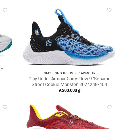
dd to
Add to
shlist
wishlist
AP
GIÀY BÓNG RỔ UNDER ARMOUR
Giày Under Armour Curry Flow 9 ‘Sesame
Street Cookie Monster’ 3024248-404
9.200.000
₫
dd to
Add to
shlist
wishlist