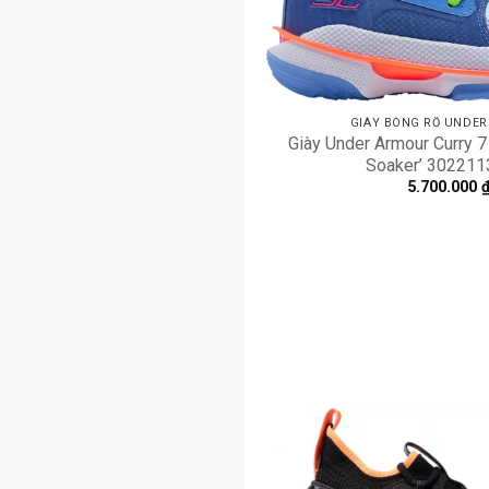
GIÀY BÓNG RỔ UNDE
Giày Under Armour Curry 7
Soaker’ 302211
5.700.000