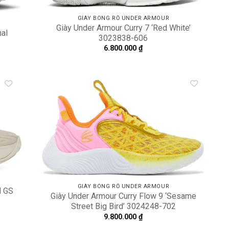
GIÀY BÓNG RỔ UNDER ARMOUR
Giày Under Armour Curry 7 ‘Red White’
nal
3023838-606
6.800.000
₫
dd to
Add to
shlist
wishlist
GIÀY BÓNG RỔ UNDER ARMOUR
N GS
Giày Under Armour Curry Flow 9 ‘Sesame
Street Big Bird’ 3024248-702
9.800.000
₫