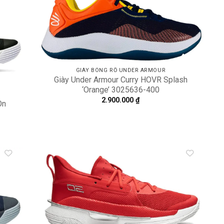
shlist
wishlist
GIÀY BÓNG RỔ UNDER ARMOUR
Giày Under Armour Curry HOVR Splash
‘Orange’ 3025636-400
2.900.000
₫
On
dd to
Add to
shlist
wishlist