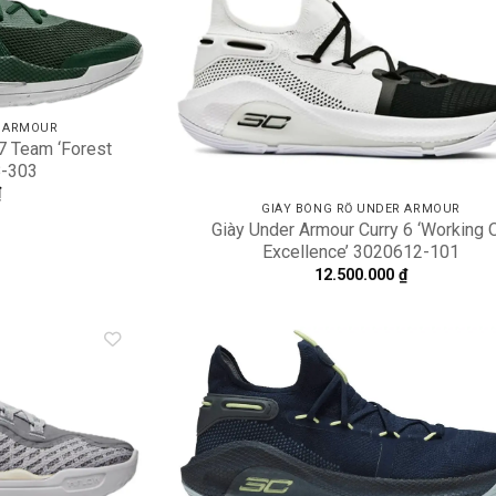
wishlist
wi
R ARMOUR
7 Team ‘Forest
8-303
₫
GIÀY BÓNG RỔ UNDER ARMOUR
Giày Under Armour Curry 6 ‘Working 
Excellence’ 3020612-101
12.500.000
₫
Add to
A
wishlist
wi