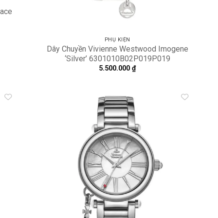
lace
PHỤ KIỆN
Dây Chuyền Vivienne Westwood Imogene
‘Silver’ 6301010B02P019P019
5.500.000
₫
dd to
Add to
shlist
wishlist