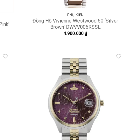
PHỤ KIỆN
Đồng Hồ Vivienne Westwood 50 ‘Silver
ink’
Brown’ DWVV006RSSL
4.900.000
₫
dd to
Add to
shlist
wishlist