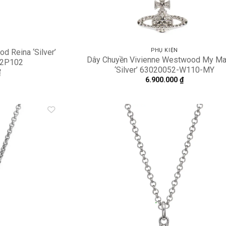
PHỤ KIỆN
 Reina ‘Silver’
Dây Chuyền Vivienne Westwood My Ma
2P102
‘Silver’ 63020052-W110-MY
₫
6.900.000
₫
Add to
A
wishlist
wi