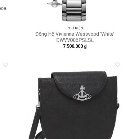
ece
PHỤ KIỆN
Đồng Hồ Vivienne Westwood ‘White’
DWVV006PSLSL
7.500.000
₫
dd to
Add to
shlist
wishlist