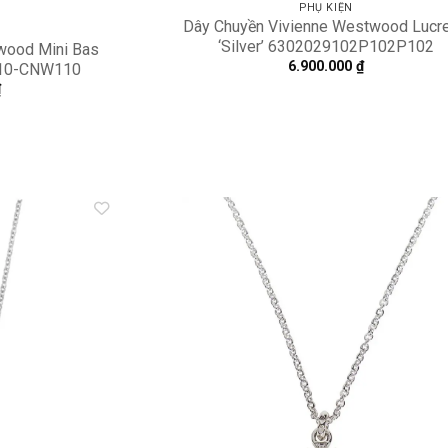
PHỤ KIỆN
Dây Chuyền Vivienne Westwood Lucr
‘Silver’ 6302029102P102P102
wood Mini Bas
6.900.000
₫
110-CNW110
₫
Add to
A
wishlist
wi