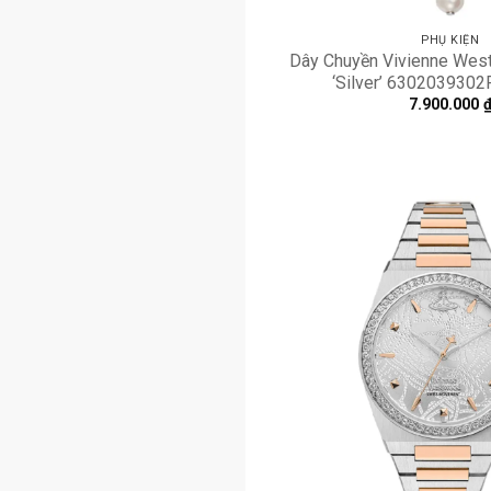
PHỤ KIỆN
Dây Chuyền Vivienne Wes
‘Silver’ 630203930
7.900.000