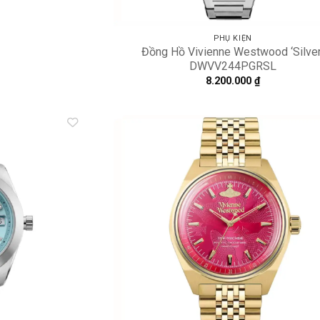
PHỤ KIỆN
Đồng Hồ Vivienne Westwood ‘Silver
DWVV244PGRSL
8.200.000
₫
Add to
A
wishlist
wi