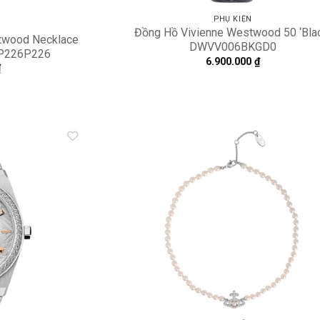
PHỤ KIỆN
Đồng Hồ Vivienne Westwood 50 ‘Bla
twood Necklace
DWVV006BKGD0
2P226P226
6.900.000
₫
₫
Add to
A
wishlist
wi