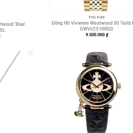
PHỤ KIỆN
Đồng Hồ Vivienne Westwood 50 ‘Gold P
twood ‘Blue’
DWVV251RRGD
SL
9.500.000
₫
₫
Add to
A
wishlist
wi