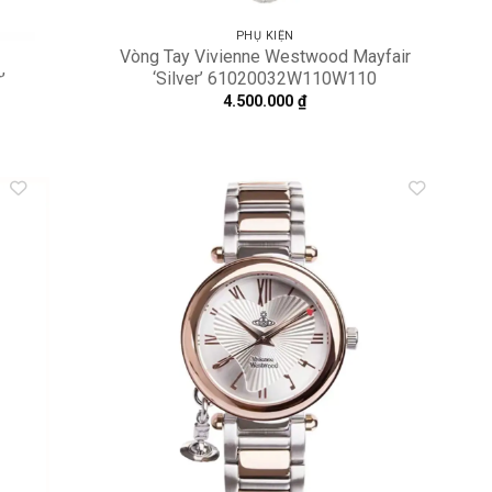
PHỤ KIỆN
Vòng Tay Vivienne Westwood Mayfair
‘Silver’ 61020032W110W110
’
4.500.000
₫
dd to
Add to
shlist
wishlist