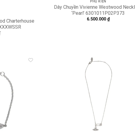
PHỤ KIỆN
Dây Chuyền Vivienne Westwood Neck
‘Pearl’ 6301011P02P373
6.500.000
₫
od Charterhouse
SRXXXWSSR
₫
Add to
A
wishlist
wi