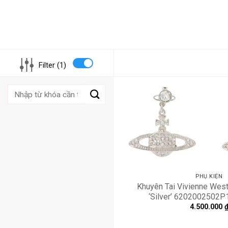
Filter (1)
Tìm
kiếm:
PHỤ KIỆN
Khuyên Tai Vivienne Wes
‘Silver’ 6202002502
4.500.000