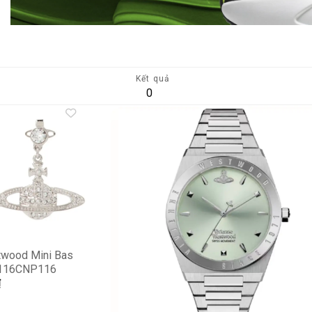
Kết quả
0
Add to
A
wishlist
wi
twood Mini Bas
P116CNP116
₫