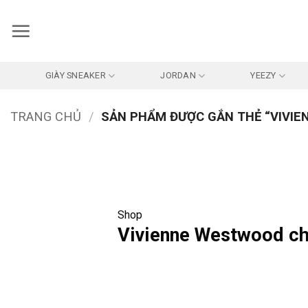
Bỏ
qua
nội
dung
GIÀY SNEAKER
JORDAN
YEEZY
TRANG CHỦ
/
SẢN PHẨM ĐƯỢC GẮN THẺ “VIVIE
Shop
Vivienne Westwood ch