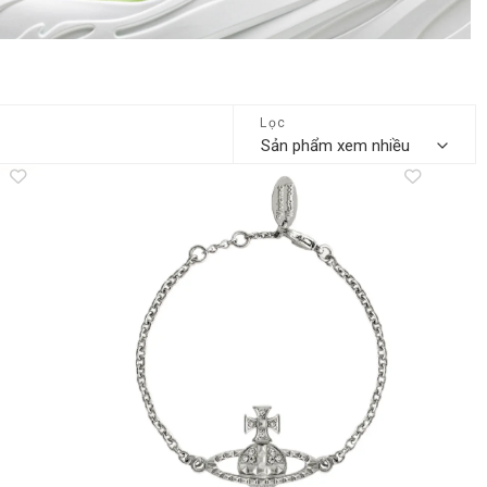
Lọc
dd to
Add to
shlist
wishlist