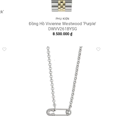
ck’
PHỤ KIỆN
Đồng Hồ Vivienne Westwood ‘Purple’
DWVV261BYSG
8.500.000
₫
dd to
Add to
shlist
wishlist