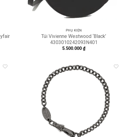
PHỤ KIỆN
yfair
Túi Vivienne Westwood ‘Black’
4303010242093N401
5.500.000
₫
dd to
Add to
shlist
wishlist