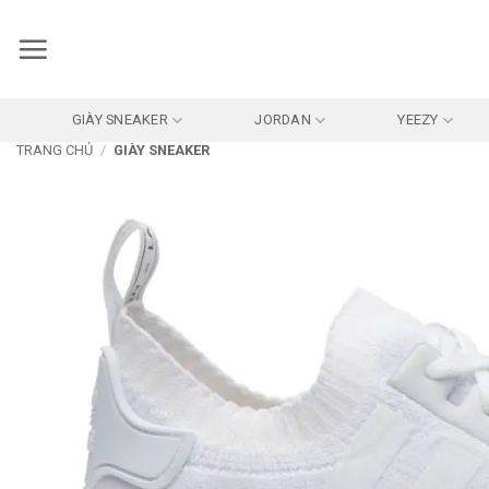
Bỏ
qua
nội
dung
GIÀY SNEAKER
JORDAN
YEEZY
TRANG CHỦ
/
GIÀY SNEAKER