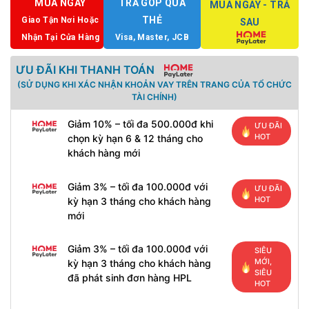
MUA NGAY
TRẢ GÓP QUA
MUA NGAY - TRẢ
THẺ
Giao Tận Nơi Hoặc
SAU
Nhận Tại Cửa Hàng
Visa, Master, JCB
ƯU ĐÃI KHI THANH TOÁN
(SỬ DỤNG KHI XÁC NHẬN KHOẢN VAY TRÊN TRANG CỦA TỔ CHỨC
TÀI CHÍNH)
Giảm 10% – tối đa 500.000đ khi
ƯU ĐÃI
HOT
chọn kỳ hạn 6 & 12 tháng cho
khách hàng mới
Giảm 3% – tối đa 100.000đ với
ƯU ĐÃI
HOT
kỳ hạn 3 tháng cho khách hàng
mới
Giảm 3% – tối đa 100.000đ với
SIÊU
MỚI,
kỳ hạn 3 tháng cho khách hàng
SIÊU
đã phát sinh đơn hàng HPL
HOT