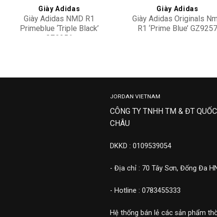
Giày Adidas
Giày Adidas
Giày Adidas NMD R1
Giày Adidas Originals N
Primeblue ‘Triple Black’
R1 ‘Prime Blue’ GZ925
GZ9256
4,500,000
2,500,000
JORDAN VIETNAM
CÔNG TY TNHH TM & ĐT QUỐC
CHÂU
DKKD : 0109539054
- Địa chỉ : 70 Tây Sơn, Đống Đa H
- Hotline : 0783455333
Hệ thống bán lẻ các sản phẩm thờ