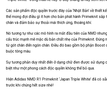
Các sản phẩm độc quyền trước đây của ‘Nhật Bản’ về thiết kế
thể mong đợi điều gì ít hơn cho bản phát hành Primeknit sắp
chân và đảm bảo sự thoải mái thích ứng, thoáng khí.
Nó tương tự như các mô hình ra mắt đầu tiên của NMD nhưng 
cấu trúc mạnh mẽ mặc dù bản chất nhẹ của Primeknit. Đúng nh
từ gót chân đến ngón chân. Điều đó bao gồm bộ phận Boost d
buộc tông màu.
Sự tương phản duy nhất đến ở dạng chữ đen được sử dụng ch
biệt như một phong cách độc quyền không thể bỏ qua.
Hiện Adidas NMD R1 Primeknit ‘Japan Triple White’ đã có sẵ
trước khi chúng hết size nhé!