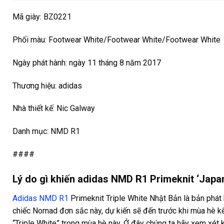
Mã giày: BZ0221
Phối màu: Footwear White/Footwear White/Footwear White
Ngày phát hành: ngày 11 tháng 8 năm 2017
Thương hiệu: adidas
Nhà thiết kế: Nic Galway
Danh mục: NMD R1
####
Lý do gì khiến adidas NMD R1 Primeknit ‘Japan 
Adidas NMD R1
Primeknit Triple White Nhật Bản là bản phát
chiếc Nomad đơn sắc này, dự kiến ​​sẽ đến trước khi mùa hè 
“Triple White” trong mùa hè này. Ở đây chúng ta hãy xem xét 