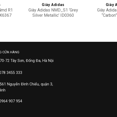
s
Giày Adidas
Giày 
 Nmd R1
Giày Adidas NMD_S1 ‘Grey
Giày Adid
GX6367
Silver Metallic’ ID0360
“Carbon
3,900,000
2,90
G CỬA HÀNG
 70-72 Tây Sơn, Đống Đa, Hà Nội
 078 3455 333
 561 Nguyễn Đình Chiểu, quận 3,
Minh
 0964 907 954