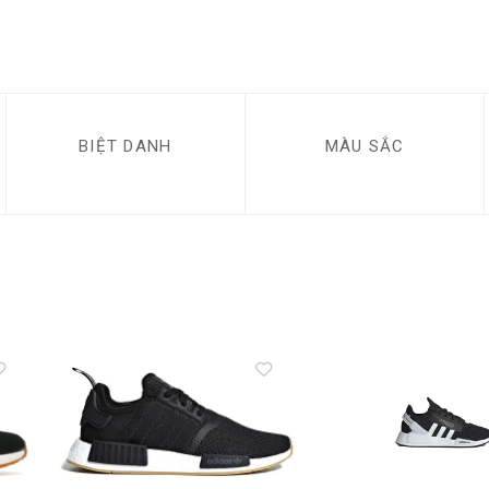
BIỆT DANH
MÀU SẮC
to
Add to
ist
wishlist