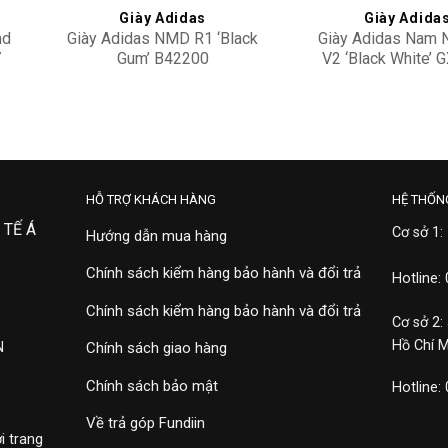
Giày Adidas
Giày Adida
md
Giày Adidas NMD R1 ‘Black
Giày Adidas Nam
7
Gum’ B42200
V2 ‘Black White’ 
2,900,000
4,500,000
HỖ TRỢ KHÁCH HÀNG
HỆ THỐN
 TẾ Á
Cơ sở 1:
Hướng dẫn mua hàng
Chính sách kiểm hàng bảo hành và đổi trả
Hotline:
Chính sách kiểm hàng bảo hành và đổi trả
Cơ sở 2:
Hồ Chí 
N
Chính sách giao hàng
Chính sách bảo mật
Hotline:
Về trả góp Fundiin
i trang