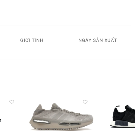
GIỚI TÍNH
NGÀY SẢN XUẤT
Add to
Add to
wishlist
wishlist