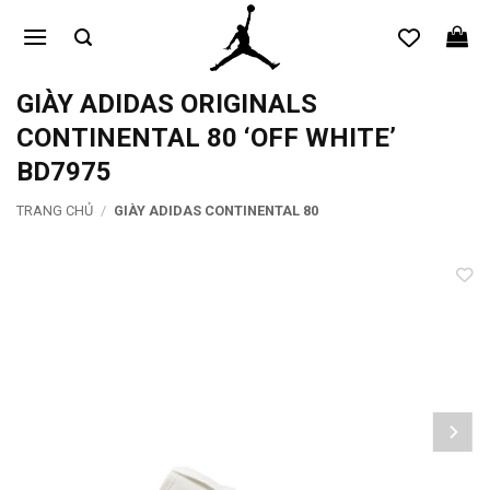
Bỏ
qua
nội
dung
GIÀY ADIDAS ORIGINALS
CONTINENTAL 80 ‘OFF WHITE’
BD7975
TRANG CHỦ
/
GIÀY ADIDAS CONTINENTAL 80
Add to
wishlist