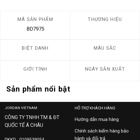
MÃ SẢN PHẨM
THƯƠNG HIỆU
BD7975
BIỆT DANH
MÀU SẮC
GIỚI TÍNH
NGÀY SẢN XUẤT
Sản phẩm nổi bật
JORDAN VIETNAM
HỖ TRỢ KHÁCH HÀNG
CÔNG TY TNHH TM & ĐT
Hướng dẫn mua hàng
QUỐC TẾ Á CHÂU
Chính sách kiểm hàng bảo
hành và đổi trả
DKKD : 0109539054