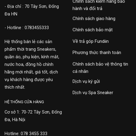
Chính sách kiểm hàng bảo
- Địa chỉ : 70 Tây Sơn, Đống
hành và đổi trả
Đa HN
Chính sách giao hàng
- Hotline : 0783455333
Chính sách bảo mật
Về trả góp Fundiin
Hệ thống bán lẻ các sản
phẩm thời trang Sneakers,
Phương thức thanh toán
quần áo, phụ kiện, kính mắt,
Chính sách bảo vệ thông tin
nước hoa, đồng hồ chính
cá nhân
hãng mới nhất, giá tốt, dịch
vụ khách hàng được yêu
Dịch vụ ký gửi
thích nhất.
Dịch vụ Spa Sneaker
HỆ THỐNG CỬA HÀNG
Cơ sở 1: 70-72 Tây Sơn, Đống
Đa, Hà Nội
Hotline: 078 3455 333