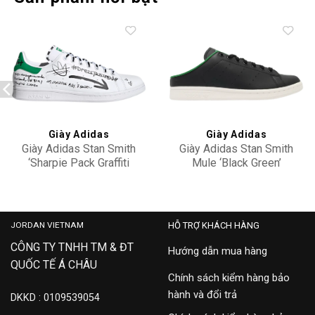
Add to
Add to
wishlist
wishlist
Giày Adidas
Giày Adidas
Giày Adidas Stan Smith
Giày Adidas Stan Smith
‘Sharpie Pack Graffiti
Mule ‘Black Green’
White Green’ GV9800
FX5858
3,500,000
3,900,000
JORDAN VIETNAM
HỖ TRỢ KHÁCH HÀNG
CÔNG TY TNHH TM & ĐT
Hướng dẫn mua hàng
QUỐC TẾ Á CHÂU
Chính sách kiểm hàng bảo
hành và đổi trả
DKKD : 0109539054