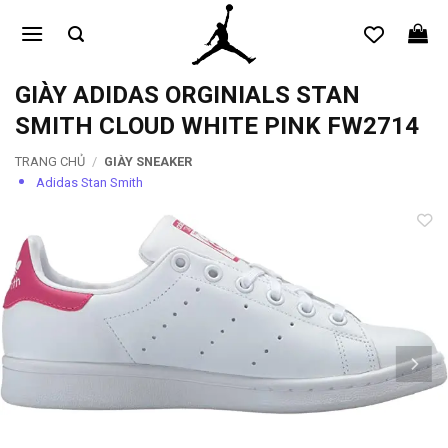
Bỏ
qua
nội
dung
GIÀY ADIDAS ORGINIALS STAN
SMITH CLOUD WHITE PINK FW2714
TRANG CHỦ
/
GIÀY SNEAKER
Adidas Stan Smith
Add to
wishlist