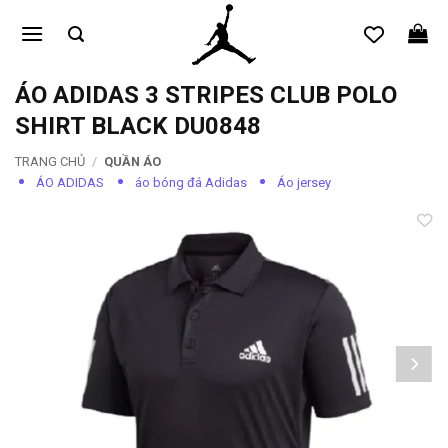
Bỏ
qua
nội
dung
ÁO ADIDAS 3 STRIPES CLUB POLO
SHIRT BLACK DU0848
TRANG CHỦ
/
QUẦN ÁO
ÁO ADIDAS
áo bóng đá Adidas
Áo jersey
Add to
wishlist