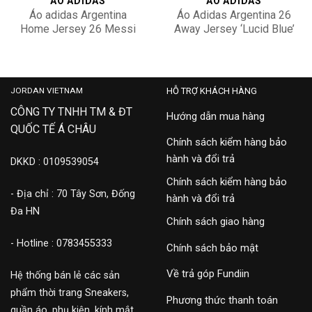
ÁO ADIDAS
ÁO ADIDAS
Áo adidas Argentina
Áo Adidas Argentina 26
Home Jersey 26 Messi
Away Jersey ‘Lucid Blue’
Edition KA8117
JM8395
3,500,000
2,500,000
JORDAN VIETNAM
HỖ TRỢ KHÁCH HÀNG
CÔNG TY TNHH TM & ĐT
Hướng dẫn mua hàng
QUỐC TẾ Á CHÂU
Chính sách kiểm hàng bảo
hành và đổi trả
DKKD : 0109539054
Chính sách kiểm hàng bảo
- Địa chỉ : 70 Tây Sơn, Đống
hành và đổi trả
Đa HN
Chính sách giao hàng
- Hotline : 0783455333
Chính sách bảo mật
Về trả góp Fundiin
Hệ thống bán lẻ các sản
phẩm thời trang Sneakers,
Phương thức thanh toán
quần áo, phụ kiện, kính mắt,