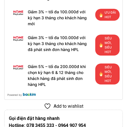
Giảm 3% – tối đa 100.000đ với
ƯU ĐÃI
HOT
kỳ hạn 3 tháng cho khách hàng
mới
Giảm 3% – tối đa 100.000đ với
SIÊU
MỚI,
kỳ hạn 3 tháng cho khách hàng
SIÊU
đã phát sinh đơn hàng HPL
HOT
Giảm 5% – tối đa 200.000đ khi
SIÊU
MỚI,
chọn kỳ hạn 6 & 12 tháng cho
SIÊU
khách hàng đã phát sinh đơn
HOT
hàng HPL
Powered by
Add to wishlist
Gọi điện đặt hàng nhanh
Hotline: 078 3455 333 - 0964 907 954