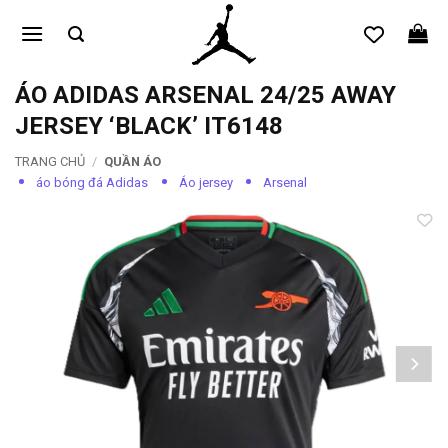
Bỏ
qua
nội
dung
ÁO ADIDAS ARSENAL 24/25 AWAY
JERSEY ‘BLACK’ IT6148
TRANG CHỦ
/
QUẦN ÁO
áo bóng đá Adidas
Áo jersey
Arsenal
Add to
wishlist