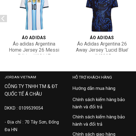
Add to
Add to
wishlist
wishlist
ÁO ADIDAS
ÁO ADIDAS
Áo adidas Argentina
Áo Adidas Argentina 26
Home Jersey 26 Messi
Away Jersey ‘Lucid Blue’
Edition KA8117
JM8395
3,500,000
2,500,000
JORDAN VIETNAM
HỖ TRỢ KHÁCH HÀNG
CÔNG TY TNHH TM & ĐT
Hướng dẫn mua hàng
QUỐC TẾ Á CHÂU
Chính sách kiểm hàng bảo
hành và đổi trả
DKKD : 0109539054
Chính sách kiểm hàng bảo
- Địa chỉ : 70 Tây Sơn, Đống
hành và đổi trả
Đa HN
Chính sách giao hàng