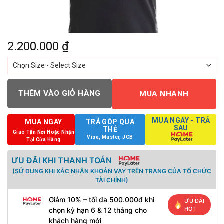
2.200.000
₫
THÊM VÀO GIỎ HÀNG
MUA NHANH
MUA NGAY - TRẢ
MUA NGAY
TRẢ GÓP QUA
SAU
THẺ
Giao Tận Nơi Hoặc Nhận
Visa, Master, JCB
Tại Cửa Hàng
ƯU ĐÃI KHI THANH TOÁN
(SỬ DỤNG KHI XÁC NHẬN KHOẢN VAY TRÊN TRANG CỦA TỔ CHỨC
TÀI CHÍNH)
Giảm 10% – tối đa 500.000đ khi
ƯU ĐÃI
HOT
chọn kỳ hạn 6 & 12 tháng cho
khách hàng mới