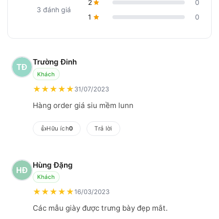
2
0
3 đánh giá
1
0
Trường Đinh
Khách
★
★
★
★
★
31/07/2023
Hàng order giá siu mềm lunn
👍
Hữu ích
0
Trả lời
Hùng Đặng
Khách
★
★
★
★
★
16/03/2023
Các mẫu giày được trưng bày đẹp mắt.