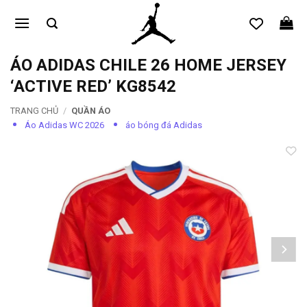
Bỏ
qua
nội
dung
ÁO ADIDAS CHILE 26 HOME JERSEY
‘ACTIVE RED’ KG8542
TRANG CHỦ
/
QUẦN ÁO
Áo Adidas WC 2026
áo bóng đá Adidas
Add to
wishlist