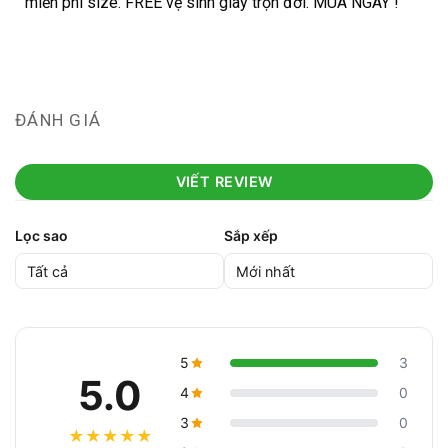
miễn phí size. FREE vệ sinh giày trọn đời. MUA NGAY !
ĐÁNH GIÁ
VIẾT REVIEW
Lọc sao
Sắp xếp
5
3
5.0
4
0
3
0
★
★
★
★
★