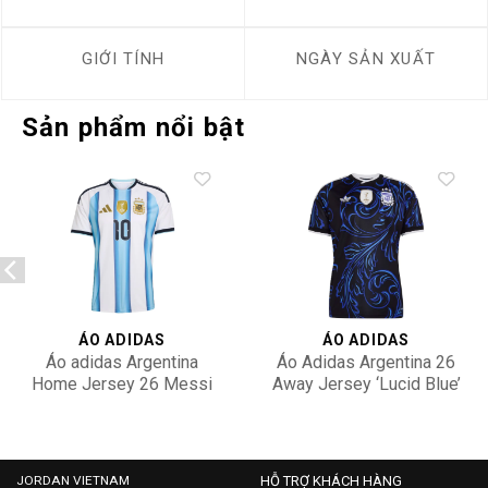
GIỚI TÍNH
NGÀY SẢN XUẤT
Sản phẩm nổi bật
Add to
Add to
wishlist
wishlist
ÁO ADIDAS
ÁO ADIDAS
Áo adidas Argentina
Áo Adidas Argentina 26
Home Jersey 26 Messi
Away Jersey ‘Lucid Blue’
Edition KA8117
JM8395
3,500,000
2,500,000
JORDAN VIETNAM
HỖ TRỢ KHÁCH HÀNG