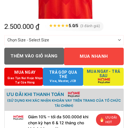
2.500.000
₫
★
★
★
★
★
5.0/5
(3 đánh giá)
THÊM VÀO GIỎ HÀNG
MUA NHANH
MUA NGAY - TRẢ
MUA NGAY
TRẢ GÓP QUA
SAU
THẺ
Giao Tận Nơi Hoặc Nhận
Visa, Master, JCB
Tại Cửa Hàng
ƯU ĐÃI KHI THANH TOÁN
(SỬ DỤNG KHI XÁC NHẬN KHOẢN VAY TRÊN TRANG CỦA TỔ CHỨC
TÀI CHÍNH)
Giảm 10% – tối đa 500.000đ khi
ƯU ĐÃI
HOT
chọn kỳ hạn 6 & 12 tháng cho