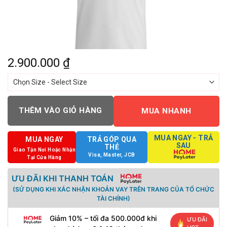
2.900.000
₫
THÊM VÀO GIỎ HÀNG
MUA NHANH
MUA NGAY - TRẢ
MUA NGAY
TRẢ GÓP QUA
SAU
THẺ
Giao Tận Nơi Hoặc Nhận
Visa, Master, JCB
Tại Cửa Hàng
ƯU ĐÃI KHI THANH TOÁN
(SỬ DỤNG KHI XÁC NHẬN KHOẢN VAY TRÊN TRANG CỦA TỔ CHỨC
TÀI CHÍNH)
Giảm 10% – tối đa 500.000đ khi
ƯU ĐÃI