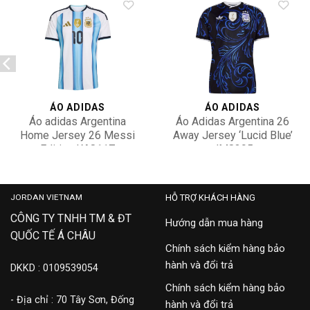
Add to
Add to
wishlist
wishlist
ÁO ADIDAS
ÁO ADIDAS
Áo adidas Argentina
Áo Adidas Argentina 26
Home Jersey 26 Messi
Away Jersey ‘Lucid Blue’
Edition KA8117
JM8395
3,500,000
2,500,000
JORDAN VIETNAM
HỖ TRỢ KHÁCH HÀNG
CÔNG TY TNHH TM & ĐT
Hướng dẫn mua hàng
QUỐC TẾ Á CHÂU
Chính sách kiểm hàng bảo
hành và đổi trả
DKKD : 0109539054
Chính sách kiểm hàng bảo
- Địa chỉ : 70 Tây Sơn, Đống
hành và đổi trả