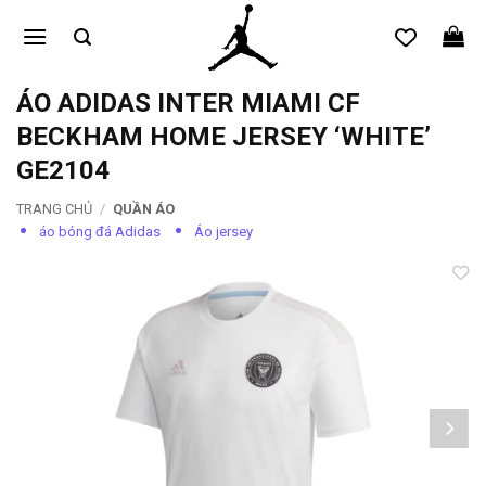
Bỏ
qua
nội
dung
ÁO ADIDAS INTER MIAMI CF
BECKHAM HOME JERSEY ‘WHITE’
GE2104
TRANG CHỦ
/
QUẦN ÁO
áo bóng đá Adidas
Áo jersey
Add to
wishlist