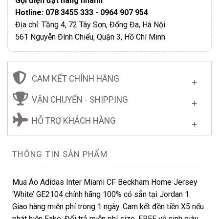
Gọi điện đặt hàng nhanh
Hotline: 078 3455 333 - 0964 907 954
Địa chỉ: Tầng 4, 72 Tây Sơn, Đống Đa, Hà Nội
561 Nguyễn Đình Chiểu, Quận 3, Hồ Chí Minh
CAM KẾT CHÍNH HÃNG
VẬN CHUYỂN - SHIPPING
HỖ TRỢ KHÁCH HÀNG
THÔNG TIN SẢN PHẨM
Mua Áo Adidas Inter Miami CF Beckham Home Jersey
‘White’ GE2104 chính hãng 100% có sẵn tại Jordan 1.
Giao hàng miễn phí trong 1 ngày. Cam kết đền tiền X5 nếu
phát hiện Fake. Đổi trả miễn phí size. FREE vệ sinh giày